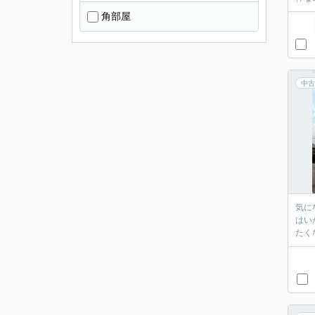
角部屋
中古
気に
はい
たく