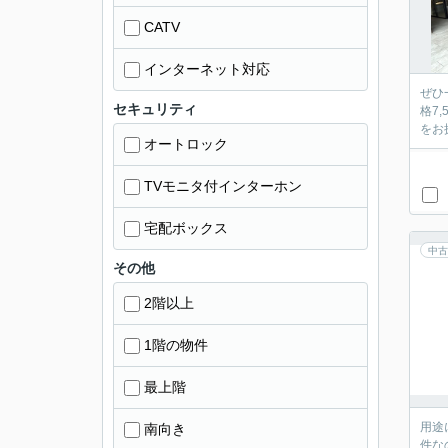
CATV
インターネット対応
ぜひ
セキュリティ
格7
をお
オートロック
TVモニタ付インターホン
宅配ボックス
中古
その他
2階以上
1階の物件
最上階
用途
南向き
件な