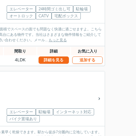
エレベーター
24時間ゴミ出し可
駐輪場
オートロック
CATV
宅配ボックス
有面積でスペースの面でも問題なく快適に過ごせますよ。こちら
心の高台にある物件です。当社はさまざまな物件情報をご紹介して
合わせください。メール...
もっと見る
間取り
詳細
お気に入り
4LDK
詳細を見る
追加する
エレベーター
駐輪場
インターネット対応
バイク置場あり
を素早く乾燥できます。駅から徒歩7分圏内に立地しています。