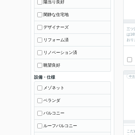
陽当り良好
閑静な住宅地
デザイナーズ
三ツ
は1
リフォーム済
おり
リノベーション済
眺望良好
設備・仕様
中古
メゾネット
ベランダ
バルコニー
ルーフバルコニー
こだ