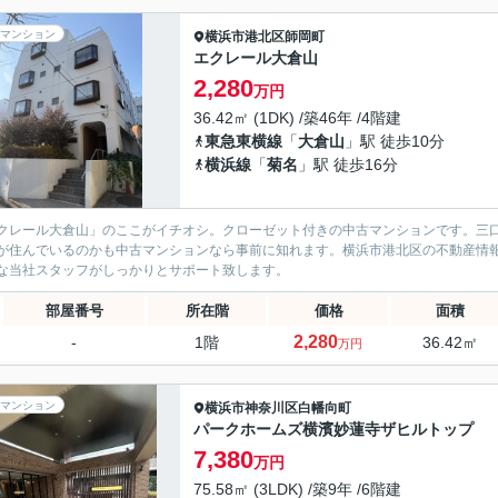
マンション
横浜市港北区
師岡町
エクレール大倉山
2,280
万円
36.42㎡ (1DK) /築46年 /4階建
東急東横線
「
大倉山
」駅 徒歩10分
横浜線
「
菊名
」駅 徒歩16分
クレール大倉山」のここがイチオシ。クローゼット付きの中古マンションです。三
が住んでいるのかも中古マンションなら事前に知れます。横浜市港北区の不動産情
な当社スタッフがしっかりとサポート致します。
部屋番号
所在階
価格
面積
2,280
-
1階
36.42㎡
万円
マンション
横浜市神奈川区
白幡向町
パークホームズ横濱妙蓮寺ザヒルトップ
7,380
万円
75.58㎡ (3LDK) /築9年 /6階建