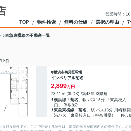
営業時間：10
TOP
物件検索
無料の仕組
選択の理由
東急東横線の不動産一覧
ン
13
件
マンション
横浜市鶴見区
馬場
インペリアル菊名
2,899
万円
73.11㎡ (3LDK) /築43年 /3階建
横浜線
「
菊名
」駅 バス13分 「東高校入
口」 停歩8分
東急東横線
「
菊名
」駅 バス13分 川崎鶴
港バス「東高校入口（神奈川県）」 停歩
が良好な物件です。ここで紹介する物件は、部屋の向きが南東向きの物件です。お