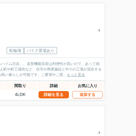
駐輪場
バイク置場あり
ルハイム日吉」。追焚機能浴室は利便性が高いので、あって損
職人町や町工場街など、住宅や商業施設と中小の工場が混在する
い暮らしが可能です。ご要望やご質...
もっと見る
間取り
詳細
お気に入り
4LDK
詳細を見る
追加する