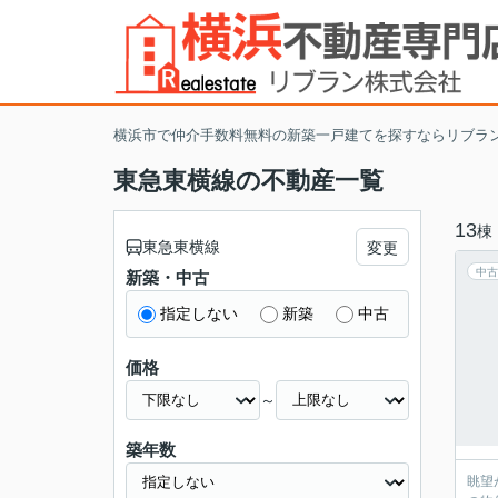
横浜市で仲介手数料無料の新築一戸建てを探すならリブラ
東急東横線の不動産一覧
13
棟
東急東横線
変更
中古
新築・中古
指定しない
新築
中古
価格
～
築年数
眺望