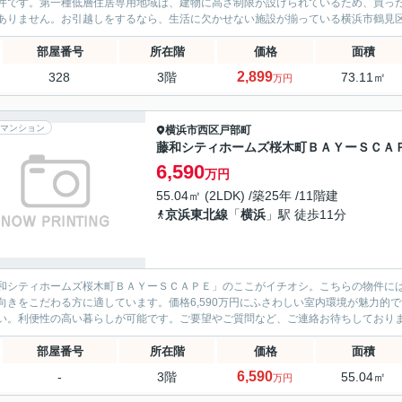
件です。第一種低層住居専用地域は、建物に高さ制限が設けられているため、買っ
ありません。お引越しをするなら、生活に欠かせない施設が揃っている横浜市鶴見区
部屋番号
所在階
価格
面積
2,899
328
3階
73.11㎡
万円
マンション
横浜市西区
戸部町
藤和シティホームズ桜木町ＢＡＹーＳＣＡ
6,590
万円
55.04㎡ (2LDK) /築25年 /11階建
京浜東北線
「
横浜
」駅 徒歩11分
和シティホームズ桜木町ＢＡＹーＳＣＡＰＥ」のここがイチオシ。こちらの物件に
向きをこだわる方に適しています。価格6,590万円にふさわしい室内環境が魅力的
い。利便性の高い暮らしが可能です。ご要望やご質問など、ご連絡お待ちしており
部屋番号
所在階
価格
面積
6,590
-
3階
55.04㎡
万円