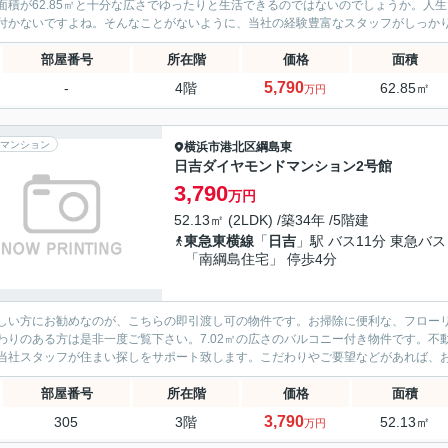
面積が62.85㎡と十分な広さでゆったりと生活できるのではないのでしょうか。人
付かないですよね。そんなことがないように、当社の経験豊富なスタッフがしっか
部屋番号
所在階
価格
面積
5,790
-
4階
62.85㎡
万円
マンション
横浜市港北区
綱島東
日吉ダイヤモンドマンション2号館
3,790
万円
52.13㎡ (2LDK) /築34年 /5階建
東急東横線
「
日吉
」駅 バス11分 東急バス
「南綱島住宅」 停歩4分
しい方にお勧めなのが、こちらの即引渡し可の物件です。お掃除に便利な、フロー
わりのある方は是非一度ご覧下さい。7.02㎡の広さのバルコニー付き物件です。
当社スタッフが住まい探しをサポート致します。こだわりやご要望などがあれば、
部屋番号
所在階
価格
面積
3,790
305
3階
52.13㎡
万円