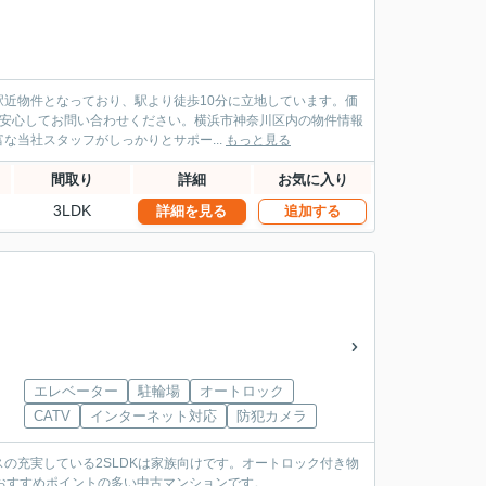
近物件となっており、駅より徒歩10分に立地しています。価
も安心してお問い合わせください。横浜市神奈川区内の物件情報
当社スタッフがしっかりとサポー...
もっと見る
間取り
詳細
お気に入り
3LDK
詳細を見る
追加する
エレベーター
駐輪場
オートロック
CATV
インターネット対応
防犯カメラ
の充実している2SLDKは家族向けです。オートロック付き物
おすすめポイントの多い中古マンションです。