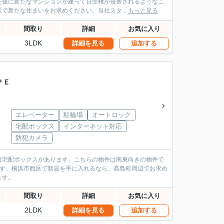
た後に新たなマンションが建って日照権が侵害されるようなこ
で新たな住まいをお求めください。当社スタ...
もっと見る
間取り
詳細
お気に入り
3LDK
詳細を見る
追加する
ＰＥ
エレベーター
駐輪場
オートロック
宅配ボックス
インターネット対応
防犯カメラ
は宅配ボックスがあります。こちらの物件は南東向きの物件で
です。横浜市西区で新居を手に入れるなら、高島町周辺でお求め
ます。
間取り
詳細
お気に入り
2LDK
詳細を見る
追加する