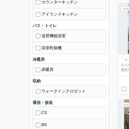
カウンターキッチン
中古
アイランドキッチン
バス・トイレ
追焚機能浴室
浴室乾燥機
冷暖房
「エ
な人
床暖房
豊富
収納
ウォークインクロゼット
通信・放送
中古
CS
BS