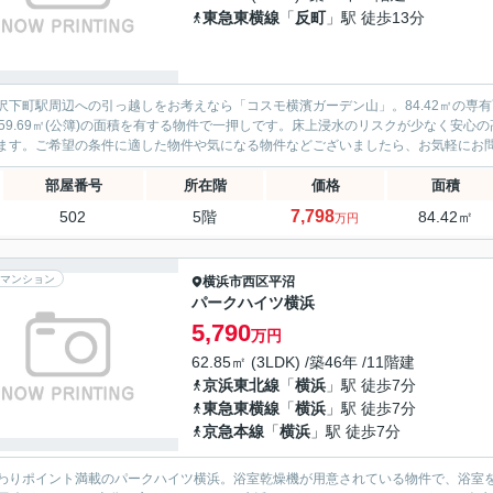
東急東横線
「
反町
」駅 徒歩13分
沢下町駅周辺への引っ越しをお考えなら「コスモ横濱ガーデン山」。84.42㎡の専
659.69㎡(公簿)の面積を有する物件で一押しです。床上浸水のリスクが少なく安
ます。ご希望の条件に適した物件や気になる物件などございましたら、お気軽にお問い
部屋番号
所在階
価格
面積
7,798
502
5階
84.42㎡
万円
マンション
横浜市西区
平沼
パークハイツ横浜
5,790
万円
62.85㎡ (3LDK) /築46年 /11階建
京浜東北線
「
横浜
」駅 徒歩7分
東急東横線
「
横浜
」駅 徒歩7分
京急本線
「
横浜
」駅 徒歩7分
わりポイント満載のパークハイツ横浜。浴室乾燥機が用意されている物件で、浴室