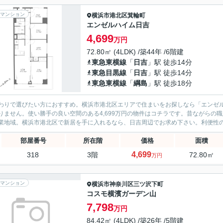
マンション
横浜市港北区
箕輪町
エンゼルハイム日吉
4,699
万円
72.80㎡ (4LDK) /築44年 /6階建
東急東横線
「
日吉
」駅 徒歩14分
東急目黒線
「
日吉
」駅 徒歩14分
東急東横線
「
綱島
」駅 徒歩18分
わりで選びたい方におすすめ。横浜市港北区エリアで住まいをお探しなら「エンゼ
りません。使い勝手の良い空間のある4,699万円の物件はコチラです。昔ながらの
業地域。横浜市港北区で新居を手に入れるなら、日吉周辺でお求め下さい。利便性の高
部屋番号
所在階
価格
面積
4,699
318
3階
72.80㎡
万円
マンション
横浜市神奈川区
三ツ沢下町
コスモ横濱ガーデン山
7,798
万円
84.42㎡ (4LDK) /築26年 /5階建