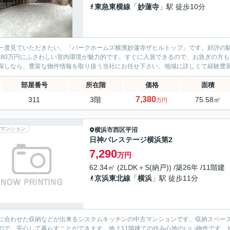
東急東横線
「
妙蓮寺
」駅 徒歩10分
一度見ていただきたい、「パークホームズ横濱妙蓮寺ザヒルトップ」です。好評の駅
,580万円にふさわしい室内環境が魅力的です。すぐに入居できるので、お急ぎの方
探しなら、豊富な物件情報を取り扱う当社にお任せ下さい。地域に詳しくて経験豊富な
部屋番号
所在階
価格
面積
7,380
311
3階
75.58㎡
万円
マンション
横浜市西区
平沼
日神パレステージ横浜第2
7,290
万円
62.34㎡ (2LDK＋S(納戸)) /築26年 /11階建
京浜東北線
「
横浜
」駅 徒歩11分
に合わせた収納などが出来るシステムキッチンの中古マンションです。収納スペース
ので、安心して暮らすことができます。地上11階建ての住み心地のいい物件です。