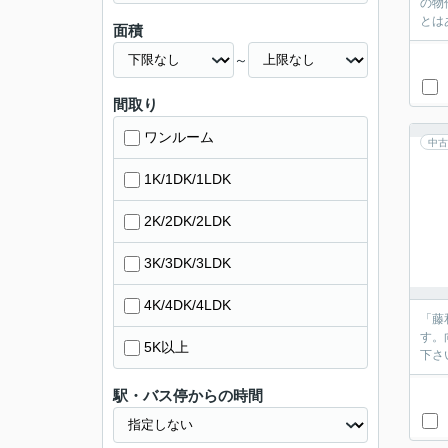
の物
とは
面積
～
間取り
ワンルーム
中古
1K/1DK/1LDK
2K/2DK/2LDK
3K/3DK/3LDK
4K/4DK/4LDK
「藤
す。
5K以上
下さ
駅・バス停からの時間