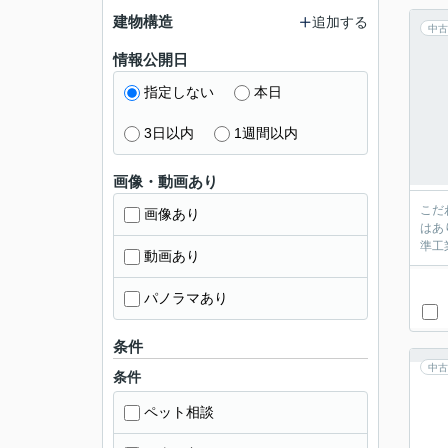
建物構造
追加する
中古
情報公開日
指定しない
本日
3日以内
1週間以内
画像・動画あり
こだ
画像あり
はあ
準工
動画あり
パノラマあり
条件
中古
条件
ペット相談