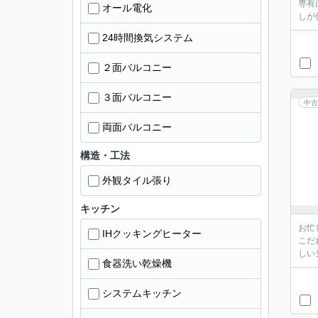
専有
オール電化
しが
24時間換気システム
２面バルコニー
３面バルコニー
中古
両面バルコニー
構造・工法
外観タイル張り
キッチン
お忙
IHクッキングヒーター
こだ
しい
食器洗い乾燥機
システムキッチン