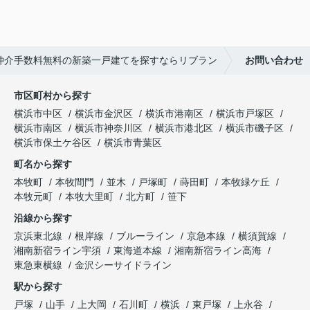
仲介手数料無料の新築一戸建てを探すならリブラン
お問い合わせ
市区町村から探す
横浜市中区
横浜市金沢区
横浜市港南区
横浜市戸塚区
横浜市南区
横浜市神奈川区
横浜市港北区
横浜市磯子区
横浜市保土ケ谷区
横浜市青葉区
町名から探す
本牧町
本牧間門
並木
戸塚町
蒔田町
本牧緑ケ丘
本牧元町
本牧大里町
北方町
笹下
沿線から探す
京浜東北線
根岸線
ブルーライン
京急本線
横須賀線
湘南新宿ライン宇須
東海道本線
湘南新宿ライン高海
東急東横線
金沢シーサイドライン
駅から探す
戸塚
山手
上大岡
石川町
横浜
東戸塚
上永谷