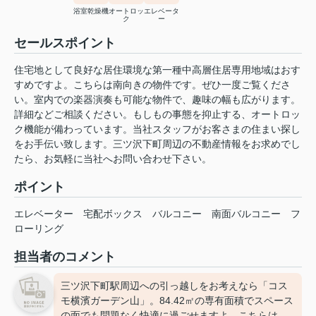
浴室乾燥機
オートロッ
エレベータ
ク
ー
セールスポイント
住宅地として良好な居住環境な第一種中高層住居専用地域はおす
すめですよ。こちらは南向きの物件です。ぜひ一度ご覧くださ
い。室内での楽器演奏も可能な物件で、趣味の幅も広がります。
詳細などご相談ください。もしもの事態を抑止する、オートロッ
ク機能が備わっています。当社スタッフがお客さまの住まい探し
をお手伝い致します。三ツ沢下町周辺の不動産情報をお求めでし
たら、お気軽に当社へお問い合わせ下さい。
ポイント
エレベーター
宅配ボックス
バルコニー
南面バルコニー
フ
ローリング
担当者のコメント
三ツ沢下町駅周辺への引っ越しをお考えなら「コス
モ横濱ガーデン山」。84.42㎡の専有面積でスペース
の面でも問題なく快適に過ごせますよ。こちらは