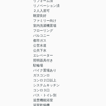
リフォーム済
リノベーション済
２人入居可
眺望良好
ファミリー向け
室内洗濯機置場
フローリング
バルコニー
都市ガス
公営水道
公共下水
エレベーター
照明器具付き
駐輪場
バイク置場あり
ガスコンロ
コンロ２口以上
システムキッチン
コンロ３口
バス・トイレ別
追焚機能浴室
浴室乾燥機