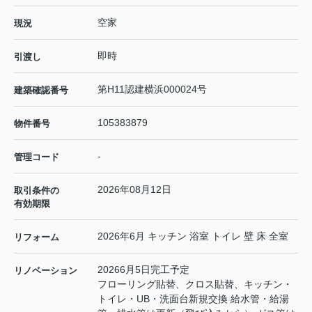
空家
現況
即時
引渡し
第H11認建横浜000024号
建築確認番号
105383879
物件番号
-
管理コード
2026年08月12日
取引条件の
有効期限
2026年6月 キッチン 浴室 トイレ 壁 床 全室
リフォーム
20266月5日完工予定
リノベーション
フローリング貼替、クロス貼替、キッチン・
トイレ・UB・洗面台新規交換 給水管・給湯