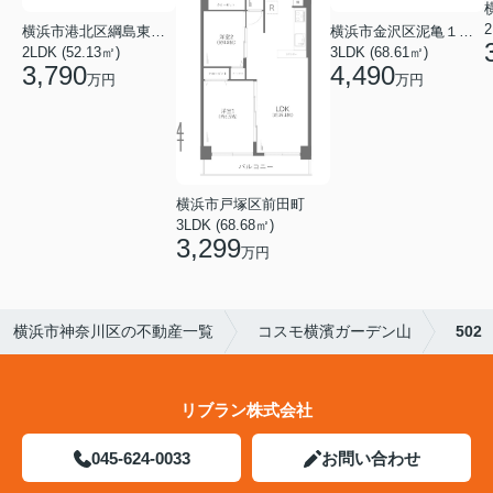
2
横浜市港北区綱島東５丁目
横浜市金沢区泥亀１丁目
2LDK (52.13㎡)
3LDK (68.61㎡)
3,790
4,490
万円
万円
横浜市戸塚区前田町
3LDK (68.68㎡)
3,299
万円
横浜市神奈川区の不動産一覧
コスモ横濱ガーデン山
502
リブラン株式会社
045-624-0033
お問い合わせ