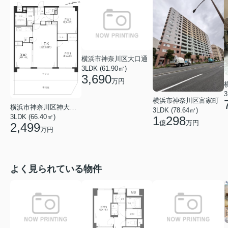
横浜市神奈川区大口通
3LDK (61.90㎡)
3,690
万円
3
横浜市神奈川区富家町
横浜市神奈川区神大寺１丁目
3LDK (78.64㎡)
3LDK (66.40㎡)
1
298
億
万円
2,499
万円
よく見られている物件