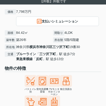
【外観】外観です
7,798万円
価格
支払いシミュレーション
84.42㎡
4LDK
面積
間取り
築26年
5階/5階建
築年数
所在階
神奈川県
横浜市神奈川区
三ツ沢下町
19番30
所在地
ブルーライン
「
三ツ沢下町
」駅 徒歩7分
交通
東急東横線
「
反町
」駅 徒歩13分
物件の特徴
バストイレ
室内洗濯機
TVモニタ
独立洗面台
別
置場
付きインタ
ーホン