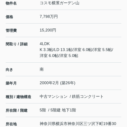
コスモ横濱ガーデン山
物件名
7,798万円
価格
15,200円
管理費
4LDK
間取り / 詳細
K 3.3帖
/
LD 13.1帖
/
洋室 6.0帖
/
洋室 5.5帖
/
洋室 6.0帖
/
洋室 5.0帖
南
向き
2000年2月 (築26年)
築年月
中古マンション / 鉄筋コンクリート
種別 / 建物構造
5階 / 5階建 地下1階
所在階 / 階建
神奈川県
横浜市神奈川区
三ツ沢下町
19番30
所在地