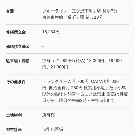
ブルーライン
「
三ツ沢下町
」駅 徒歩7分
交通
東急東横線
「
反町
」駅 徒歩13分
18,234円
修繕積立金
-
修繕積立基金
空有 / 21,000円 (税込) 18,000円、19,000
駐車場 / 月額
円、21,000円
トランクルーム月:700円 CATV代月:330
その他条件
円 自治会費月:250円 観賞用小魚または小鳥
以外の動物を飼育することは禁止 楽器は月曜
日から土曜日の午前9時～午後5時まで
所有権
土地権利
市街化区域
都市計画