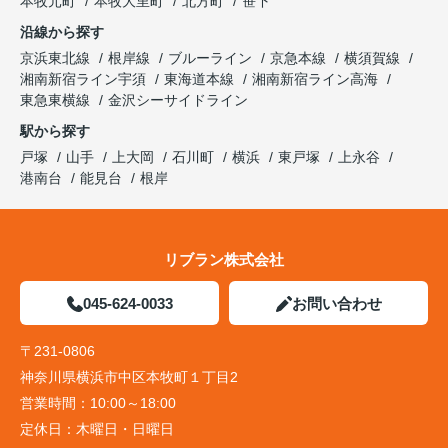
本牧元町
本牧大里町
北方町
笹下
沿線から探す
京浜東北線
根岸線
ブルーライン
京急本線
横須賀線
湘南新宿ライン宇須
東海道本線
湘南新宿ライン高海
東急東横線
金沢シーサイドライン
駅から探す
戸塚
山手
上大岡
石川町
横浜
東戸塚
上永谷
港南台
能見台
根岸
リブラン株式会社
045-624-0033
お問い合わせ
〒231-0806
神奈川県横浜市中区本牧町１丁目2
営業時間：
10:00～18:00
定休日：
木曜日・日曜日