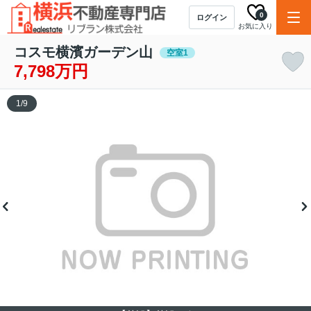
0
ログイン
お気に入り
コスモ横濱ガーデン山
空室1
7,798万円
1
/
9