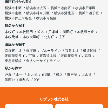
市区町村から探す
横浜市中区
横浜市金沢区
横浜市港南区
横浜市戸塚区
横浜市南区
横浜市神奈川区
横浜市港北区
横浜市磯子区
横浜市保土ケ谷区
横浜市青葉区
町名から探す
本牧町
本牧間門
並木
戸塚町
蒔田町
本牧緑ケ丘
本牧元町
本牧大里町
北方町
笹下
沿線から探す
京浜東北線
根岸線
ブルーライン
京急本線
横須賀線
湘南新宿ライン宇須
東海道本線
湘南新宿ライン高海
東急東横線
金沢シーサイドライン
駅から探す
戸塚
山手
上大岡
石川町
横浜
東戸塚
上永谷
港南台
能見台
関内
リブラン株式会社