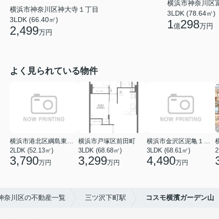
横浜市神奈川区
横浜市神奈川区神大寺１丁目
3LDK (78.64㎡)
3LDK (66.40㎡)
1
298
億
万円
2,499
万円
よく見られている物件
横浜市港北区綱島東５丁目
横浜市戸塚区前田町
横浜市金沢区泥亀１丁目
2LDK (52.13㎡)
3LDK (68.68㎡)
3LDK (68.61㎡)
2
3,790
3,299
4,490
万円
万円
万円
神奈川区の不動産一覧
三ツ沢下町駅
コスモ横濱ガーデン山