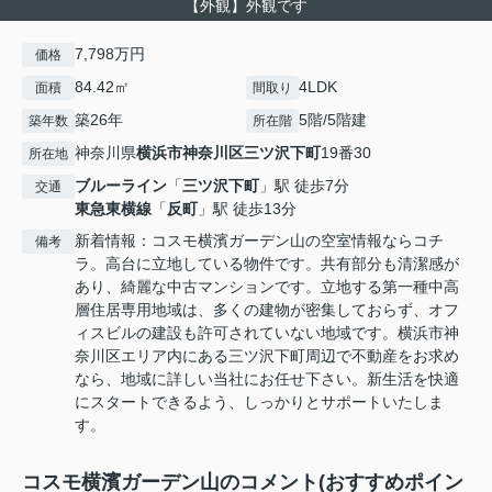
【外観】外観です
7,798万円
価格
84.42㎡
4LDK
面積
間取り
築26年
5階/5階建
築年数
所在階
神奈川県
横浜市神奈川区
三ツ沢下町
19番30
所在地
ブルーライン
「
三ツ沢下町
」駅 徒歩7分
交通
東急東横線
「
反町
」駅 徒歩13分
新着情報：コスモ横濱ガーデン山の空室情報ならコチ
備考
ラ。高台に立地している物件です。共有部分も清潔感が
あり、綺麗な中古マンションです。立地する第一種中高
層住居専用地域は、多くの建物が密集しておらず、オフ
ィスビルの建設も許可されていない地域です。横浜市神
奈川区エリア内にある三ツ沢下町周辺で不動産をお求め
なら、地域に詳しい当社にお任せ下さい。新生活を快適
にスタートできるよう、しっかりとサポートいたしま
す。
コスモ横濱ガーデン山のコメント(おすすめポイン