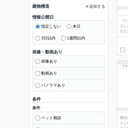
建物構造
追加する
情報公開日
「ナ
指定しない
本日
てい
など
3日以内
1週間以内
画像・動画あり
画像あり
中古
動画あり
パノラマあり
条件
条件
ペット相談
横浜
とし