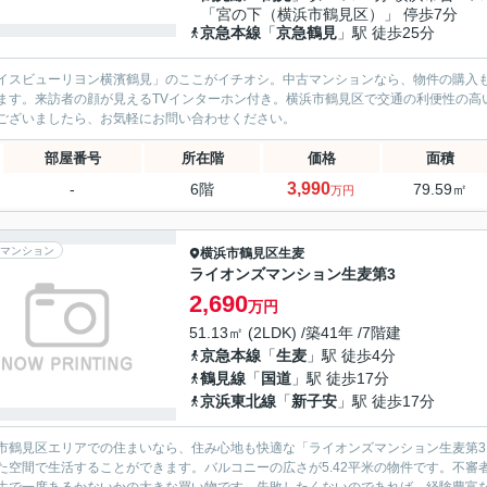
「宮の下（横浜市鶴見区）」 停歩7分
京急本線
「
京急鶴見
」駅 徒歩25分
イスビューリヨン横濱鶴見」のここがイチオシ。中古マンションなら、物件の購入
ます。来訪者の顔が見えるTVインターホン付き。横浜市鶴見区で交通の利便性の高
ございましたら、お気軽にお問い合わせください。
部屋番号
所在階
価格
面積
3,990
-
6階
79.59㎡
万円
マンション
横浜市鶴見区
生麦
ライオンズマンション生麦第3
2,690
万円
51.13㎡ (2LDK) /築41年 /7階建
京急本線
「
生麦
」駅 徒歩4分
鶴見線
「
国道
」駅 徒歩17分
京浜東北線
「
新子安
」駅 徒歩17分
市鶴見区エリアでの住まいなら、住み心地も快適な「ライオンズマンション生麦第3」
た空間で生活することができます。バルコニーの広さが5.42平米の物件です。不