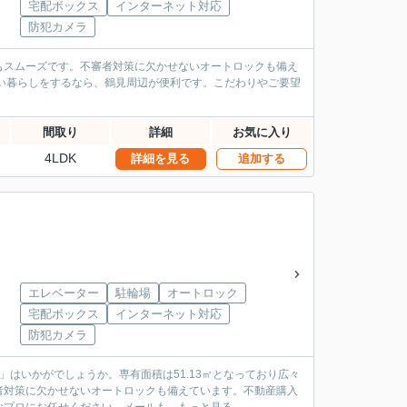
宅配ボックス
インターネット対応
防犯カメラ
もスムーズです。不審者対策に欠かせないオートロックも備え
い暮らしをするなら、鶴見周辺が便利です。こだわりやご要望
間取り
詳細
お気に入り
4LDK
詳細を見る
追加する
エレベーター
駐輪場
オートロック
宅配ボックス
インターネット対応
防犯カメラ
はいかがでしょうか。専有面積は51.13㎡となっており広々
審者対策に欠かせないオートロックも備えています。不動産購入