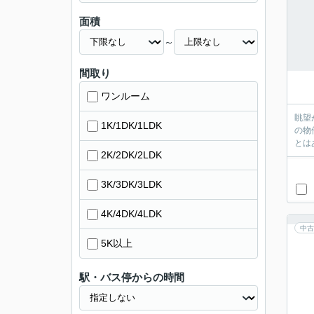
面積
～
間取り
ワンルーム
眺望
1K/1DK/1LDK
の物
とは
2K/2DK/2LDK
3K/3DK/3LDK
4K/4DK/4LDK
中古
5K以上
駅・バス停からの時間