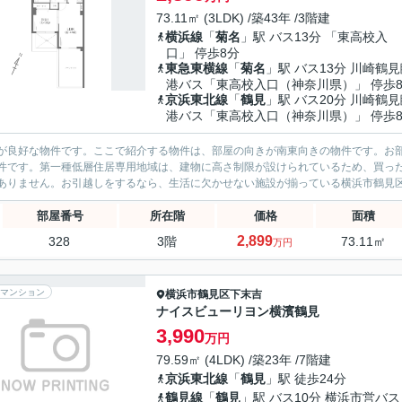
73.11㎡ (3LDK) /築43年 /3階建
横浜線
「
菊名
」駅 バス13分 「東高校入
口」 停歩8分
東急東横線
「
菊名
」駅 バス13分 川崎鶴
港バス「東高校入口（神奈川県）」 停歩
京浜東北線
「
鶴見
」駅 バス20分 川崎鶴
港バス「東高校入口（神奈川県）」 停歩
が良好な物件です。ここで紹介する物件は、部屋の向きが南東向きの物件です。お
件です。第一種低層住居専用地域は、建物に高さ制限が設けられているため、買っ
ありません。お引越しをするなら、生活に欠かせない施設が揃っている横浜市鶴見区
部屋番号
所在階
価格
面積
2,899
328
3階
73.11㎡
万円
マンション
横浜市鶴見区
下末吉
ナイスビューリヨン横濱鶴見
3,990
万円
79.59㎡ (4LDK) /築23年 /7階建
京浜東北線
「
鶴見
」駅 徒歩24分
鶴見線
「
鶴見
」駅 バス10分 横浜市営バス