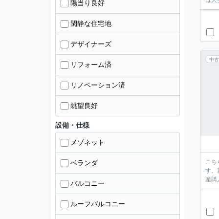
は人
陽当り良好
閑静な住宅地
デザイナーズ
中古
リフォーム済
リノベーション済
眺望良好
設備・仕様
メゾネット
こち
ベランダ
す。
産購
バルコニー
ルーフバルコニー