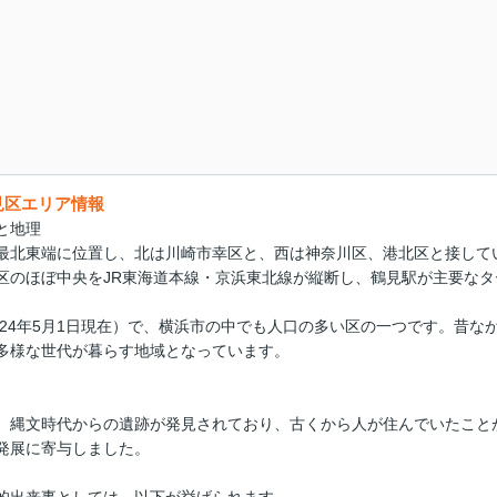
見区エリア情報
と地理
最北東端に位置し、北は川崎市幸区と、西は神奈川区、港北区と接して
区のほぼ中央をJR東海道本線・京浜東北線が縦断し、鶴見駅が主要な
2024年5月1日現在）で、横浜市の中でも人口の多い区の一つです。昔
多様な世代が暮らす地域となっています。
、縄文時代からの遺跡が発見されており、古くから人が住んでいたこと
発展に寄与しました。