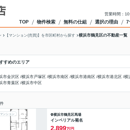
営業時間：10
TOP
物件検索
無料の仕組
選択の理由
横浜市鶴見区の不動産一覧
ン
【マンション(売買)】を市区町村から探す
すすめのエリア
浜市金沢区
/
横浜市戸塚区
/
横浜市南区
/
横浜市港南区
/
横浜市港北区
/
横
浜市青葉区
/
横浜市中区
件
マンション
横浜市鶴見区
馬場
インペリアル菊名
2,899
万円