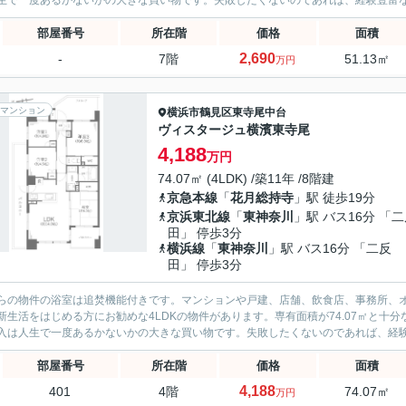
生で一度あるかないかの大きな買い物です。失敗したくないのであれば、経験豊富なプ
部屋番号
所在階
価格
面積
2,690
-
7階
51.13㎡
万円
マンション
横浜市鶴見区
東寺尾中台
ヴィスタージュ横濱東寺尾
4,188
万円
74.07㎡ (4LDK) /築11年 /8階建
京急本線
「
花月総持寺
」駅 徒歩19分
京浜東北線
「
東神奈川
」駅 バス16分 「
田」 停歩3分
横浜線
「
東神奈川
」駅 バス16分 「二反
田」 停歩3分
らの物件の浴室は追焚機能付きです。マンションや戸建、店舗、飲食店、事務所、
新生活をはじめる方にお勧めな4LDKの物件があります。専有面積が74.07㎡と
入は人生で一度あるかないかの大きな買い物です。失敗したくないのであれば、経験豊
部屋番号
所在階
価格
面積
4,188
401
4階
74.07㎡
万円