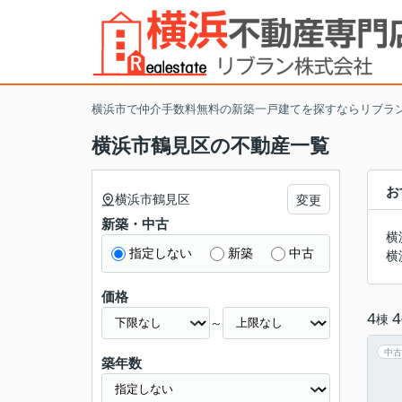
横浜市で仲介手数料無料の新築一戸建てを探すならリブラ
横浜市鶴見区の不動産一覧
お
横浜市鶴見区
変更
新築・中古
横
指定しない
新築
中古
横
価格
4
4
棟
～
中古
築年数