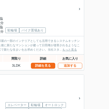
見臨
8分
見臨
駐輪場
バイク置場あり
8分
部屋の一部のインテリアとしても活用できるシステムキッチン
た後に新たなマンションが建って日照権が侵害されるようなこ
で新たな住まいをお求めください。当社スタ...
もっと見る
間取り
詳細
お気に入り
3LDK
詳細を見る
追加する
エレベーター
駐輪場
オートロック