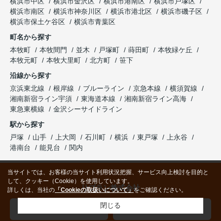
横浜市中区
横浜市金沢区
横浜市港南区
横浜市戸塚区
横浜市南区
横浜市神奈川区
横浜市港北区
横浜市磯子区
横浜市保土ケ谷区
横浜市青葉区
町名から探す
本牧町
本牧間門
並木
戸塚町
蒔田町
本牧緑ケ丘
本牧元町
本牧大里町
北方町
笹下
沿線から探す
京浜東北線
根岸線
ブルーライン
京急本線
横須賀線
湘南新宿ライン宇須
東海道本線
湘南新宿ライン高海
東急東横線
金沢シーサイドライン
駅から探す
戸塚
山手
上大岡
石川町
横浜
東戸塚
上永谷
港南台
能見台
関内
当サイトでは、お客様の当サイト利用状況把握、サービス向上検討を目的と
して、クッキー（Cookie）を使用しています。
リブラン株式会社
詳しくは、当社の
「Cookieの取扱いについて」
をご確認ください。
閉じる
045-624-0033
お問い合わせ