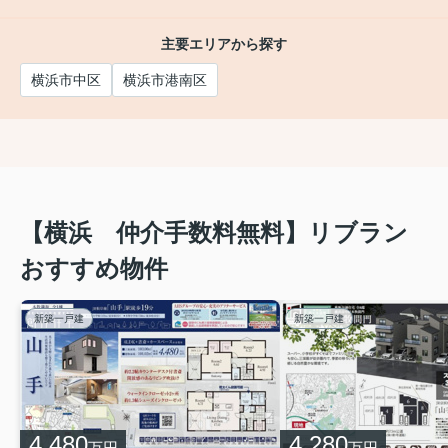
この度は新築戸建のご契約誠にありがとうございました♪
建物が未完成のため色々要望が叶えられそうですね。
主要エリアから探す
これからも引渡しまでどうぞよろしくお願いいたしま
す！
横浜市中区
横浜市港南区
【横浜 仲介手数料無料】リブラン
おすすめ物件
新築一戸建
新築一戸建
4,480
4,280
万円
万円