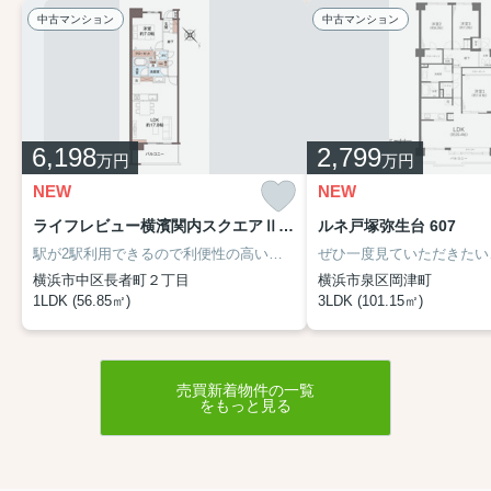
中古マンション
中古マンション
6,198
2,799
万円
万円
NEW
NEW
ライフレビュー横濱関内スクエアⅡ 707
ルネ戸塚弥生台 607
駅が2駅利用できるので利便性の高い物件です。駅徒歩9分の物件です。内装リフォームを済ませた後にお渡しが可能です。9.2㎡の広さのバルコニー付き物件です。住まい探しで大切なことは、その住まいがどれだけあなたの生活スタイルに適しているかです。こだわりやご要望などあれば、当社にお任せ下さい。
横浜市中区長者町２丁目
横浜市泉区岡津町
1LDK (56.85㎡)
3LDK (101.15㎡)
売買新着物件の一覧
をもっと見る