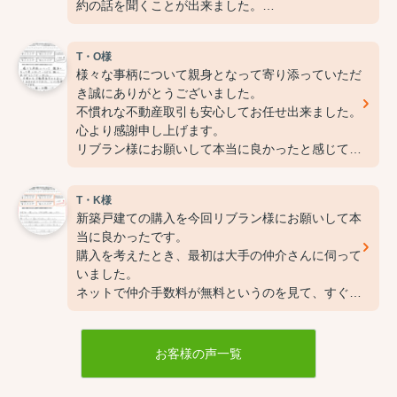
約の話を聞くことが出来ました。
そして物件が決まり本契約の申込をしようとした
所、既にその物件には他にも購入希望者がおり、順
T・O様
位的には２番手でしたが、リブランさんの尽力のお
様々な事柄について親身となって寄り添っていただ
かげでスムーズにローン審査が通過でき１番手だっ
き誠にありがとうございました。
た方よりも早く契約を結ぶことが出来ました。
不慣れな不動産取引も安心してお任せ出来ました。
購入物件に住み約１週間経ちましたが、この物件に
心より感謝申し上げます。
住むことが出来非常に満足しています。
リブラン様にお願いして本当に良かったと感じてお
これもリブランさんのおかげです。ありがとうござ
ります。
いました。
T・K様
新築戸建ての購入を今回リブラン様にお願いして本
当に良かったです。
購入を考えたとき、最初は大手の仲介さんに伺って
いました。
ネットで仲介手数料が無料というのを見て、すぐに
変更しようと思いました。
お店での手続きから銀行での決済まで寄り添って対
応して下さいました。
お客様の声一覧
スムーズに進めたのも全て大野様のお陰だと思って
います。