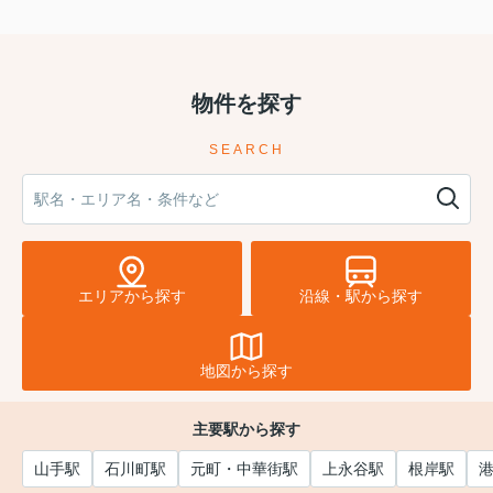
2026.03.31
物件を探す
ご決済誠にありがとうございました♪
Y様 この度はご決済誠にありがとうございました♪
SEARCH
大切な不動産をお譲り頂き心より感謝いたします。
今後ともどうぞよろしくお願いいたします！
2026.03.09
ご決済誠にありがとうございました♪
O様
エリアから探す
沿線・駅から探す
この度はご決済誠にありがとうございました♪
たくさんある不動産会社から当社をお選び頂き感謝いた
します。
地図から探す
新居での新生活満喫してくださいね！
この度は誠にありがとうございました♪
主要駅から探す
2026.01.31
山手駅
石川町駅
元町・中華街駅
上永谷駅
根岸駅
ご契約誠にありがとうございました♪