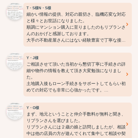
T・S様N・S様
細かい情報の提供、対応の親切さ、臨機応変な対応
と様々とお世話になりました。
順調にマンション購入に至りましたのもリブランさ
んのおかげと感謝しております。
大手の不動産屋さんにはない経験豊富で丁寧な接客
に安心感と信頼感でお任せすることが出来ました。
ご縁があって本当に良かったと感謝しています。
Y・J様
ありがとうございました。
ご相談させて頂いた当初から懇切丁寧に手続きの詳
細や物件の情報を教えて頂き大変勉強になりまし
た。
土地購入後もローン手続きをサポートしてもらい初
めての対応でも非常に心強かったです。
また家の間取りについても広さに応じたご提案まで
して下さり、実際にその案の一部を取り入れさせて
Y・O様
頂きました。
まず、地元ということと仲介手数料が無料と聞き、
何かと動きの遅い私達を最後までフォロー頂きまし
リブランさんを選びました。
た事、心より御礼申し上げます。
リブランさんには２歳の娘と訪問しましたが、相談
中は他の店員の方が遊んでくれて集中して相談や契