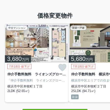
価格変更物件
中古マンション
新築一戸建
3,680
5,680
万円
万円
7月18日 値下げ
7月18日 値下げ
仲介手数料無料 ライオンズグローベル本牧 504
「仲介手数料無料 ライオンズグローベル本牧」のここがイチオシ。内装リフォーム済みなので、新しくなった住まいで生活を始めることができます。すぐに入居できるので、お待ちいただくことはありません。バス停から徒歩3分以内なので、どこに行くのも便利な立地です。不動産の購入を検討しているなら、不動産会社をしっかりと選んで下さい。信頼と実績のある不動産会社を選ぶことで、不動産購入を成功させることに繋がります。
横浜市中区本牧町１丁目
横浜市中区本牧町２丁目
2LDK (52.65㎡)
2SLDK (94.71㎡)
新築