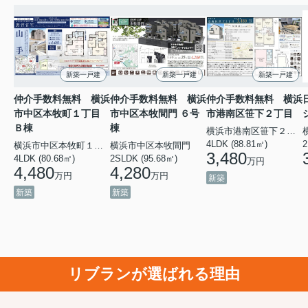
新築一戸建
新築一戸建
新築一戸建
仲介手数料無料 横浜
仲介手数料無料 横浜
仲介手数料無料 横浜
市中区本牧町１丁目
市中区本牧間門 ６号
市港南区笹下２丁目
Ｂ棟
棟
横浜市港南区笹下２丁目
4LDK (88.81㎡)
2
横浜市中区本牧町１丁目
横浜市中区本牧間門
3,480
4LDK (80.68㎡)
2SLDK (95.68㎡)
万円
4,480
4,280
万円
万円
新築
新築
新築
リブランが選ばれる理由