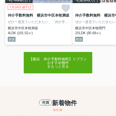
7月18日 値下げ
仲介手数料無料 横浜市中区本牧満坂
ぜひ一度見ていただきたい、「仲介手数料無料 横浜市中区本牧満坂」です。車をしっかり手入れしたい方に嬉しいシャッターを設置しました。複層ガラスで外部の騒音を防ぎます。快適な生活環境です。機能的で使いやすいシステムキッチン付きなので、お料理を楽しめます。老若男女に住みやすいことで知られる横浜市中区の不動産探しなら、当社スタッフがサポートいたします。まずはお気軽にご連絡ください。
横浜市中区本牧満坂
横浜市中区本牧間門
4LDK (101.02㎡)
2SLDK (95.68㎡)
新築
新築
【横浜 仲介手数料無料】リブラン
おすすめ物件
をもっと見る
新着物件
売買
NEW