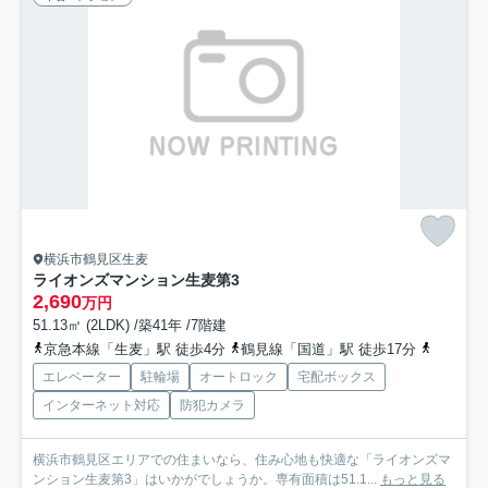
横浜市鶴見区生麦
ライオンズマンション生麦第3
2,690
万円
51.13㎡ (2LDK) /築41年 /7階建
京急本線「生麦」駅 徒歩4分
鶴見線「国道」駅 徒歩17分
京浜東北
エレベーター
駐輪場
オートロック
宅配ボックス
インターネット対応
防犯カメラ
横浜市鶴見区エリアでの住まいなら、住み心地も快適な「ライオンズマ
ンション生麦第3」はいかがでしょうか。専有面積は51.1...
もっと見る