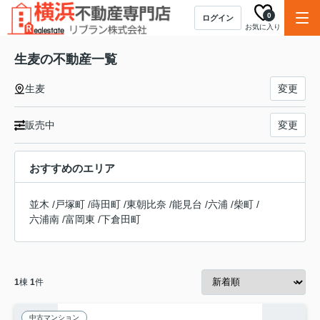
0
ログイン
お気に入り
生麦の不動産一覧
生麦
変更
販売中
変更
おすすめのエリア
並木
/
戸塚町
/
蒔田町
/
東朝比奈
/
能見台
/
六浦
/
柴町
/
六浦南
/
富岡東
/
下倉田町
1
棟
1
件
中古マンション