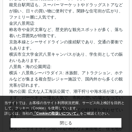
能見台駅周辺も、スーパーマーケットやドラッグストアなど
が揃い、日々の買い物に便利です。閑静な住宅街が広がり、
ファミリー層に人気です。
金沢八景周辺:
称名寺や金沢文庫など、歴史的な観光スポットが多く、落ち
着いた雰囲気が特徴です。
京急本線とシーサイドラインの接続駅であり、交通の要衝で
もあります。
横浜市立大学金沢八景キャンパスがあり、学生街としての賑
わいもあります。
八景島・海の公園周辺:
横浜・八景島シーパラダイス: 水族館、アトラクション、ホテ
ルなどが集まる複合型レジャー施設で、国内外から多くの観
光客が訪れます。
海の公園: 広大な人工海浜公園で、潮干狩りや海水浴が楽しめ
ます。バーベキュー場も人気で、市民の憩いの場となってい
当サイトでは、お客様の当サイト利用状況把握、サービス向上検討を目的と
ます。
して、クッキー（Cookie）を使用しています。
工場地帯も隣接し、産業の拠点としての顔も持ち合わせてい
詳しくは、当社の
「Cookieの取扱いについて」
をご確認ください。
ます。
並木・幸浦周辺:
閉じる
横浜シーサイドライン沿いの計画的な工業団地と、住宅地が