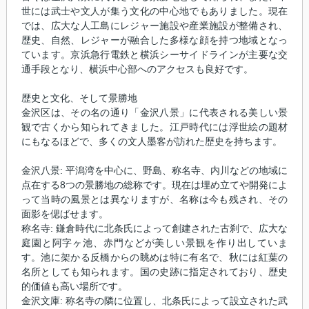
世には武士や文人が集う文化の中心地でもありました。現在
では、広大な人工島にレジャー施設や産業施設が整備され、
歴史、自然、レジャーが融合した多様な顔を持つ地域となっ
ています。京浜急行電鉄と横浜シーサイドラインが主要な交
通手段となり、横浜中心部へのアクセスも良好です。
歴史と文化、そして景勝地
金沢区は、その名の通り「金沢八景」に代表される美しい景
観で古くから知られてきました。江戸時代には浮世絵の題材
にもなるほどで、多くの文人墨客が訪れた歴史を持ちます。
金沢八景: 平潟湾を中心に、野島、称名寺、内川などの地域に
点在する8つの景勝地の総称です。現在は埋め立てや開発によ
って当時の風景とは異なりますが、名称は今も残され、その
面影を偲ばせます。
称名寺: 鎌倉時代に北条氏によって創建された古刹で、広大な
庭園と阿字ヶ池、赤門などが美しい景観を作り出していま
す。池に架かる反橋からの眺めは特に有名で、秋には紅葉の
名所としても知られます。国の史跡に指定されており、歴史
的価値も高い場所です。
金沢文庫: 称名寺の隣に位置し、北条氏によって設立された武