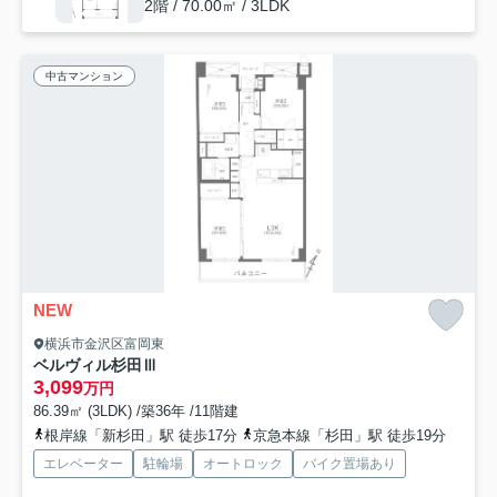
2階 / 70.00㎡ / 3LDK
中古マンション
NEW
横浜市金沢区富岡東
ベルヴィル杉田Ⅲ
3,099
万円
86.39㎡ (3LDK) /築36年 /11階建
根岸線「新杉田」駅 徒歩17分
京急本線「杉田」駅 徒歩19分
エレベーター
駐輪場
オートロック
バイク置場あり