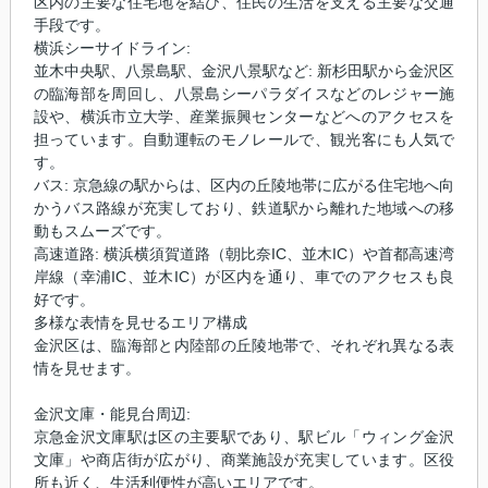
区内の主要な住宅地を結び、住民の生活を支える主要な交通
手段です。
横浜シーサイドライン:
並木中央駅、八景島駅、金沢八景駅など: 新杉田駅から金沢区
の臨海部を周回し、八景島シーパラダイスなどのレジャー施
設や、横浜市立大学、産業振興センターなどへのアクセスを
担っています。自動運転のモノレールで、観光客にも人気で
す。
バス: 京急線の駅からは、区内の丘陵地帯に広がる住宅地へ向
かうバス路線が充実しており、鉄道駅から離れた地域への移
動もスムーズです。
高速道路: 横浜横須賀道路（朝比奈IC、並木IC）や首都高速湾
岸線（幸浦IC、並木IC）が区内を通り、車でのアクセスも良
好です。
多様な表情を見せるエリア構成
金沢区は、臨海部と内陸部の丘陵地帯で、それぞれ異なる表
情を見せます。
金沢文庫・能見台周辺:
京急金沢文庫駅は区の主要駅であり、駅ビル「ウィング金沢
文庫」や商店街が広がり、商業施設が充実しています。区役
所も近く、生活利便性が高いエリアです。