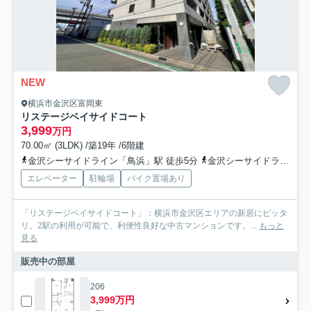
NEW
横浜市金沢区富岡東
リステージベイサイドコート
3,999
万円
70.00㎡ (3LDK) /築19年 /6階建
金沢シーサイドライン「鳥浜」駅 徒歩5分
金沢シーサイドライン「南部市場」駅 徒歩8分
エレベーター
駐輪場
バイク置場あり
「リステージベイサイドコート」：横浜市金沢区エリアの新居にピッタ
リ。2駅の利用が可能で、利便性良好な中古マンションです。...
もっと
見る
販売中の部屋
206
3,999万円