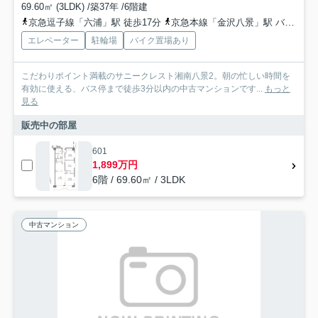
69.60㎡ (3LDK) /築37年 /6階建
京急逗子線「六浦」駅 徒歩17分
京急本線「金沢八景」駅 バス15分 「三信センター」 停歩1分
エレベーター
駐輪場
バイク置場あり
こだわりポイント満載のサニークレスト湘南八景2。朝の忙しい時間を
有効に使える、バス停まで徒歩3分以内の中古マンションです...
もっと
見る
販売中の部屋
601
1,899万円
6階 / 69.60㎡ / 3LDK
中古マンション