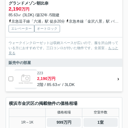
グランドメゾン朝比奈
2,190
万円
85.63㎡ (3LDK) /築32年 /5階建
京急逗子線「六浦」駅 徒歩20分
京急本線「金沢八景」駅 バス11分 京急バス「三信センター」 停歩3分
エレベーター
オートロック
ウォークインクローゼットは収納スペースが広いので、服を沢山持って
いる方におすすめです。三口コンロが付いた物件です。全居室...
もっと
見る
販売中の部屋
223
2,190万円
2階 / 85.63㎡ / 3LDK
横浜市金沢区の掲載物件の価格相場
価格相場
空室件数
999万円
1室
1R～1K