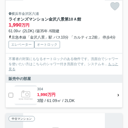
横浜市金沢区六浦
ライオンズマンション金沢八景第10Ａ館
1,990
万円
61.09㎡ (2LDK) /築35年 /6階建
京急本線「金沢八景」駅 バス10分 「カルティエ2前」 停歩4分
エレベーター
オートロック
不審者の対策にもなるオートロックのある物件です。洗面台でシャワー
を使いたい方はこちらのシャワー付き洗面台です。システムキ...
もっと
見る
販売中の部屋
304
1,990万円
3階 / 61.09㎡ / 2LDK
中古マンション