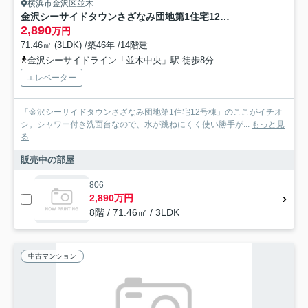
横浜市金沢区並木
金沢シーサイドタウンさざなみ団地第1住宅12号棟
2,890
万円
71.46㎡ (3LDK) /築46年 /14階建
金沢シーサイドライン「並木中央」駅 徒歩8分
エレベーター
「金沢シーサイドタウンさざなみ団地第1住宅12号棟」のここがイチオ
シ。シャワー付き洗面台なので、水が跳ねにくく使い勝手が...
もっと見
る
販売中の部屋
806
2,890万円
8階 / 71.46㎡ / 3LDK
中古マンション