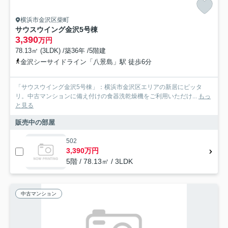
横浜市金沢区柴町
サウスウイング金沢5号棟
3,390
万円
78.13㎡ (3LDK) /築36年 /5階建
金沢シーサイドライン「八景島」駅 徒歩6分
「サウスウイング金沢5号棟」：横浜市金沢区エリアの新居にピッタ
リ。中古マンションに備え付けの食器洗乾燥機をご利用いただけ...
もっ
と見る
販売中の部屋
502
3,390万円
5階 / 78.13㎡ / 3LDK
中古マンション