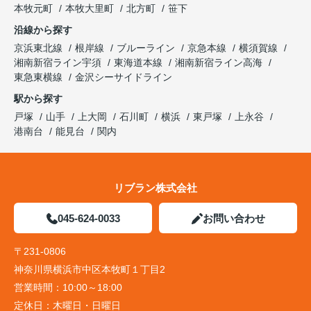
本牧元町
本牧大里町
北方町
笹下
沿線から探す
京浜東北線
根岸線
ブルーライン
京急本線
横須賀線
湘南新宿ライン宇須
東海道本線
湘南新宿ライン高海
東急東横線
金沢シーサイドライン
駅から探す
戸塚
山手
上大岡
石川町
横浜
東戸塚
上永谷
港南台
能見台
関内
リブラン株式会社
045-624-0033
お問い合わせ
〒231-0806
神奈川県横浜市中区本牧町１丁目2
営業時間：
10:00～18:00
定休日：
木曜日・日曜日