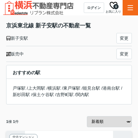
0
ログイン
お気に入り
京浜東北線 新子安駅の不動産一覧
新子安駅
変更
販売中
変更
おすすめの駅
戸塚駅
/
上大岡駅
/
横浜駅
/
東戸塚駅
/
能見台駅
/
港南台駅
/
新杉田駅
/
保土ケ谷駅
/
吉野町駅
/
関内駅
1
棟
1
件
中古マンション