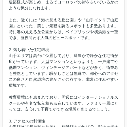
建築様式が楽しめ、まるでヨーロッパの街を歩いているかの
ような気分になれます。
また、近くには「港の見える丘公園」や「山手イタリア山庭
園」といった、美しい景観を誇るスポットも多数あります。
特に港の見える丘公園からは、ベイブリッジや横浜港を一望
でき、昼夜問わず人気のビュースポットです。
2. 落ち着いた住宅環境
山手エリアは高台に位置しており、緑豊かで静かな住宅街が
広がっています。大型マンションというよりも、一戸建てや
低層マンション、ヴィンテージアパートなどが多く、街並み
も整然としています。騒がしさとは無縁で、都心へのアクセ
スの良さと自然環境の豊かさが共存する、非常に住みやすい
環境です。
教育環境にも恵まれており、周辺にはインターナショナルス
クールや有名な私立校も点在しています。ファミリー層にと
っては、安心して子育てができる場所と言えるでしょう。
3. アクセスの利便性
山手駅はJR根岸線に位置し、横浜駅まで約15分、関内や桜木