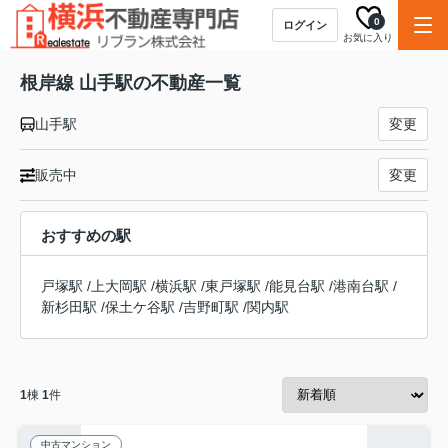
0
ログイン
お気に入り
根岸線 山手駅の不動産一覧
山手駅
変更
販売中
変更
おすすめの駅
戸塚駅
/
上大岡駅
/
横浜駅
/
東戸塚駅
/
能見台駅
/
港南台駅
/
新杉田駅
/
保土ケ谷駅
/
吉野町駅
/
関内駅
1
棟
1
件
中古マンション