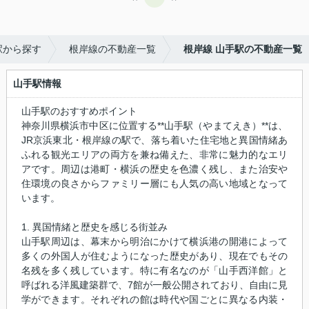
駅から探す
根岸線の不動産一覧
根岸線 山手駅の不動産一覧
山手駅情報
山手駅のおすすめポイント
神奈川県横浜市中区に位置する**山手駅（やまてえき）**は、
JR京浜東北・根岸線の駅で、落ち着いた住宅地と異国情緒あ
ふれる観光エリアの両方を兼ね備えた、非常に魅力的なエリ
アです。周辺は港町・横浜の歴史を色濃く残し、また治安や
住環境の良さからファミリー層にも人気の高い地域となって
います。
1. 異国情緒と歴史を感じる街並み
山手駅周辺は、幕末から明治にかけて横浜港の開港によって
多くの外国人が住むようになった歴史があり、現在でもその
名残を多く残しています。特に有名なのが「山手西洋館」と
呼ばれる洋風建築群で、7館が一般公開されており、自由に見
学ができます。それぞれの館は時代や国ごとに異なる内装・