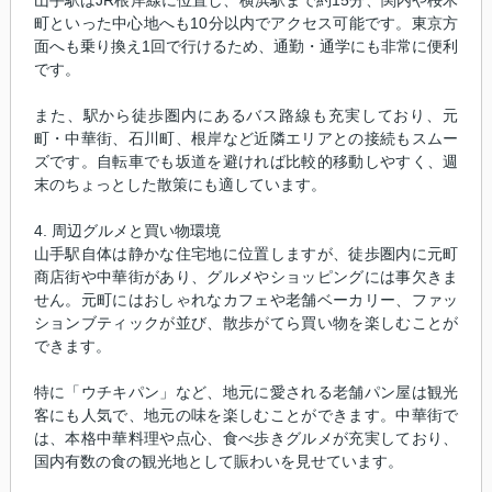
町といった中心地へも10分以内でアクセス可能です。東京方
面へも乗り換え1回で行けるため、通勤・通学にも非常に便利
です。
また、駅から徒歩圏内にあるバス路線も充実しており、元
町・中華街、石川町、根岸など近隣エリアとの接続もスムー
ズです。自転車でも坂道を避ければ比較的移動しやすく、週
末のちょっとした散策にも適しています。
4. 周辺グルメと買い物環境
山手駅自体は静かな住宅地に位置しますが、徒歩圏内に元町
商店街や中華街があり、グルメやショッピングには事欠きま
せん。元町にはおしゃれなカフェや老舗ベーカリー、ファッ
ションブティックが並び、散歩がてら買い物を楽しむことが
できます。
特に「ウチキパン」など、地元に愛される老舗パン屋は観光
客にも人気で、地元の味を楽しむことができます。中華街で
は、本格中華料理や点心、食べ歩きグルメが充実しており、
国内有数の食の観光地として賑わいを見せています。