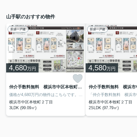
山手駅のおすすめ物件
新築一戸建
新築一戸建
4,680
4,580
万円
万円
仲介手数料無料 横浜市中区本牧町２丁目 B号棟
価格が4,680万円の物件はこちらです。窓が複層ガラスになっておりますので、冬でも暖かく、結露の心配もありません。広々としたゆとりある室内が魅力的な、3LDKの物件です。きれいで使い勝手の良いシステムキッチン付きの物件になります。横浜市中区の根岸線山手周辺には、マイホームに相応しい一戸建て情報が豊富です。引っ越しをお考えの方は、お気軽にご連絡ください。
横浜市中区本牧町２丁目
横浜市中区本牧町２丁目
3LDK (99.09㎡)
2SLDK (97.79㎡)