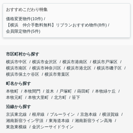
おすすめこだわり特集
価格変更物件(10件)
【横浜 仲介手数料無料】リブランおすすめ物件(8件)
会員限定物件(5件)
市区町村から探す
横浜市中区
横浜市金沢区
横浜市港南区
横浜市戸塚区
横浜市南区
横浜市神奈川区
横浜市港北区
横浜市磯子区
横浜市保土ケ谷区
横浜市青葉区
町名から探す
本牧町
本牧間門
並木
戸塚町
蒔田町
本牧緑ケ丘
本牧元町
本牧大里町
北方町
笹下
沿線から探す
京浜東北線
根岸線
ブルーライン
京急本線
横須賀線
湘南新宿ライン宇須
東海道本線
湘南新宿ライン高海
東急東横線
金沢シーサイドライン