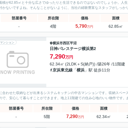
面積が62.85㎡と十分な広さでゆったりと生活できるのではないのでしょうか。人
付かないですよね。そんなことがないように、当社の経験豊富なスタッフがしっか
部屋番号
所在階
価格
面積
5,790
-
4階
62.85㎡
万円
マンション
横浜市西区
平沼
日神パレステージ横浜第2
7,290
万円
62.34㎡ (2LDK＋S(納戸)) /築26年 /11階建
京浜東北線
「
横浜
」駅 徒歩11分
に合わせた収納などが出来るシステムキッチンの中古マンションです。収納スペース
ので、安心して暮らすことができます。地上11階建ての住み心地のいい物件です。
部屋番号
所在階
価格
面積
7,290
-
5階
62.34㎡
万円