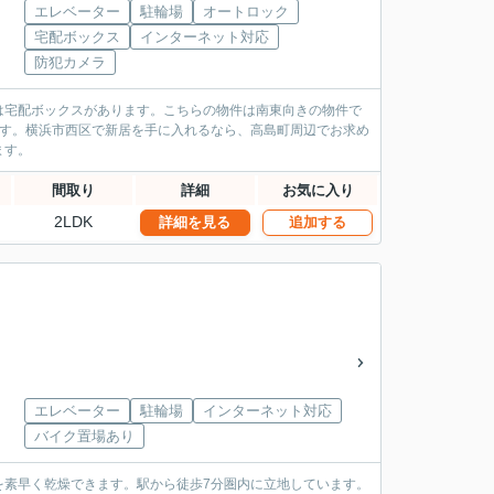
エレベーター
駐輪場
オートロック
宅配ボックス
インターネット対応
防犯カメラ
は宅配ボックスがあります。こちらの物件は南東向きの物件で
です。横浜市西区で新居を手に入れるなら、高島町周辺でお求め
ます。
間取り
詳細
お気に入り
2LDK
詳細を見る
追加する
エレベーター
駐輪場
インターネット対応
バイク置場あり
を素早く乾燥できます。駅から徒歩7分圏内に立地しています。