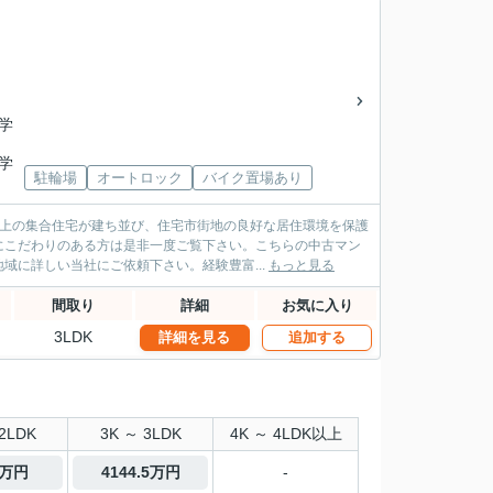
中学
中学
駐輪場
オートロック
バイク置場あり
以上の集合住宅が建ち並び、住宅市街地の良好な居住環境を保護
にこだわりのある方は是非一度ご覧下さい。こちらの中古マン
域に詳しい当社にご依頼下さい。経験豊富...
もっと見る
間取り
詳細
お気に入り
3LDK
詳細を見る
追加する
2LDK
3K ～ 3LDK
4K ～ 4LDK以上
0万円
4144.5万円
-