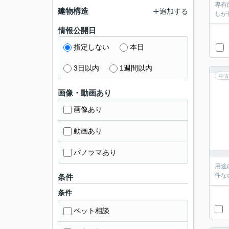
専有
建物構造
追加する
しが
情報公開日
指定しない
本日
3日以内
1週間以内
中古
画像・動画あり
画像あり
動画あり
パノラマあり
用途
件な
条件
条件
ペット相談