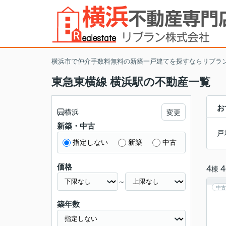
横浜市で仲介手数料無料の新築一戸建てを探すならリブラ
東急東横線 横浜駅の不動産一覧
お
横浜
変更
新築・中古
戸
指定しない
新築
中古
価格
4
4
棟
～
中古
築年数