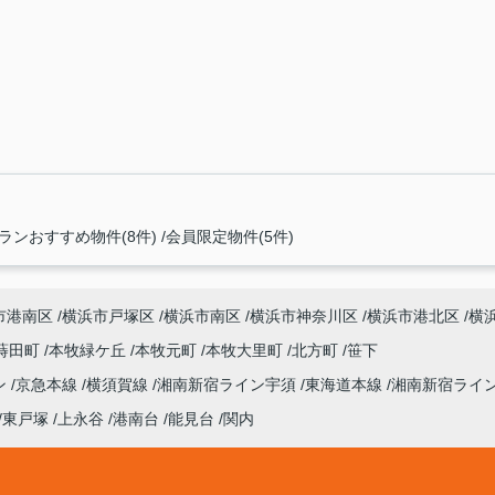
ンおすすめ物件(8件)
会員限定物件(5件)
市港南区
横浜市戸塚区
横浜市南区
横浜市神奈川区
横浜市港北区
横
蒔田町
本牧緑ケ丘
本牧元町
本牧大里町
北方町
笹下
ン
京急本線
横須賀線
湘南新宿ライン宇須
東海道本線
湘南新宿ライ
東戸塚
上永谷
港南台
能見台
関内