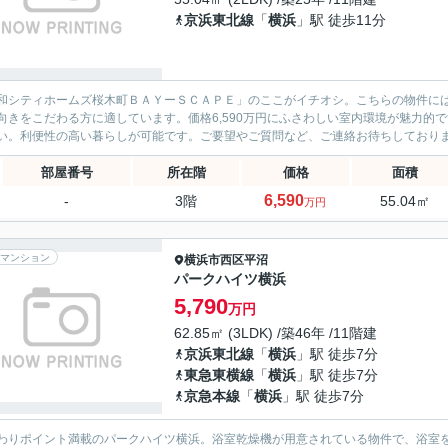
京浜東北線
「
横浜
」駅 徒歩11分
和シティホームズ桜木町ＢＡＹーＳＣＡＰＥ」のここがイチオシ。こちらの物件に
向きをこだわる方に適しています。価格6,590万円にふさわしい室内環境が魅力的
い。利便性の高い暮らしが可能です。ご要望やご質問など、ご連絡お待ちしており
部屋番号
所在階
価格
面積
6,590
-
3階
55.04㎡
万円
マンション
横浜市西区
平沼
パークハイツ横浜
5,790
万円
62.85㎡ (3LDK) /築46年 /11階建
京浜東北線
「
横浜
」駅 徒歩7分
東急東横線
「
横浜
」駅 徒歩7分
京急本線
「
横浜
」駅 徒歩7分
わりポイント満載のパークハイツ横浜。浴室乾燥機が用意されている物件で、浴室