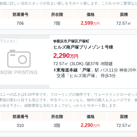
地域に詳しい当社スタッフが住まい探しをサポート致します。こだわりやご要望などが
部屋番号
所在階
価格
面積
2,599
706
7階
72.57㎡
万円
マンション
横浜市戸塚区
戸塚町
ヒルズ南戸塚プリメゾン１号棟
2,290
万円
72.57㎡ (3LDK) /築37年 /8階建
東海道本線
「
戸塚
」駅 バス11分 神奈川
交通「ヒルズ南戸塚」 停歩3分
コニーの広さは9.34平米です。フローリングの物件です。ウォークインクローゼ
季節の変わり目でも安心です。中古マンションなら、物件の購入もスムーズです。
お任せ下さい。経験豊富な当社スタッフがしっかりとサポート致します。
部屋番号
所在階
価格
面積
2,290
310
3階
72.57㎡
万円