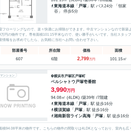
東海道本線
「
戸塚
」駅 バス24分 「領家
谷」 停歩5分
室フローリングなので、楽々快適にお掃除ができます。中古マンションなので新築
799万円の物件です。専有面積101.15平米なので、使い勝手がいいです。当社ス
産情報をお求めでしたら、お気軽に当社へお問い合わせ下さい。
部屋番号
所在階
価格
面積
2,799
607
6階
101.15㎡
万円
マンション
横浜市戸塚区
戸塚町
ベルシャトウ戸塚壱番館
3,990
万円
94.08㎡ (4LDK) /築39年 /7階建
東海道本線
「
戸塚
」駅 徒歩16分
横須賀線
「
戸塚
」駅 徒歩16分
湘南新宿ライン高海
「
戸塚
」駅 徒歩16分
面積94.08平米の物件です。こちらの物件の間取りは4LDKとなっており、室内