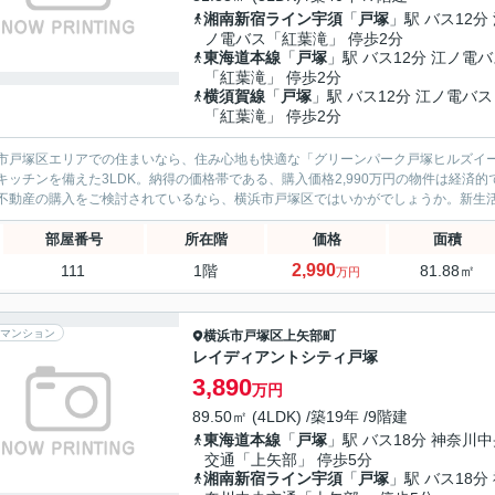
湘南新宿ライン宇須
「
戸塚
」駅 バス12分
ノ電バス「紅葉滝」 停歩2分
東海道本線
「
戸塚
」駅 バス12分 江ノ電
「紅葉滝」 停歩2分
横須賀線
「
戸塚
」駅 バス12分 江ノ電バス
「紅葉滝」 停歩2分
市戸塚区エリアでの住まいなら、住み心地も快適な「グリーンパーク戸塚ヒルズイ
キッチンを備えた3LDK。納得の価格帯である、購入価格2,990万円の物件は経
不動産の購入をご検討されているなら、横浜市戸塚区ではいかがでしょうか。新生活を
部屋番号
所在階
価格
面積
2,990
111
1階
81.88㎡
万円
マンション
横浜市戸塚区
上矢部町
レイディアントシティ戸塚
3,890
万円
89.50㎡ (4LDK) /築19年 /9階建
東海道本線
「
戸塚
」駅 バス18分 神奈川
交通「上矢部」 停歩5分
湘南新宿ライン宇須
「
戸塚
」駅 バス18分