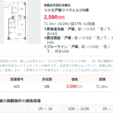
マンション
横浜市栄区
本郷台
コスモ戸塚リベラヒルズA棟
2,590
万円
71.16㎡ (3LDK) /築37年 /11階建
東海道本線
「
戸塚
」駅 バス3分 「雪ノ下」
歩14分
横須賀線
「
戸塚
」駅 バス3分 「雪ノ下」 
14分
ブルーライン
「
戸塚
」駅 バス3分 「雪ノ
下」 停歩14分
駅周辺への引っ越しをお考えなら「コスモ戸塚リベラヒルズA棟」。追い焚き機能
る事が出来るシステムキッチンの物件です。全居室が洋室になっていて、綺麗な床
がご提案します。ご希望のエリアや条件など、どんなことでもお申し付けください
部屋番号
所在階
価格
面積
2,590
503
5階
71.16㎡
万円
塚の掲載物件の価格相場
1R ～ 1K
1DK ～ 1LDK
2K ～ 