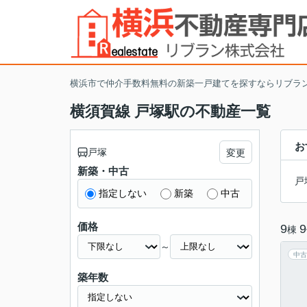
横浜市で仲介手数料無料の新築一戸建てを探すならリブラ
横須賀線 戸塚駅の不動産一覧
お
戸塚
変更
新築・中古
戸
指定しない
新築
中古
価格
9
9
棟
～
中古
築年数