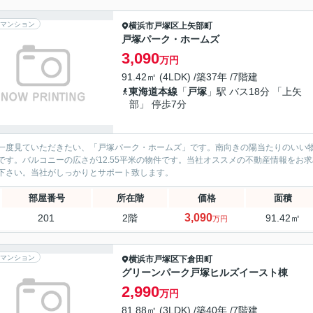
マンション
横浜市戸塚区
上矢部町
戸塚パーク・ホームズ
3,090
万円
91.42㎡ (4LDK) /築37年 /7階建
東海道本線
「
戸塚
」駅 バス18分 「上矢
部」 停歩7分
一度見ていただきたい、「戸塚パーク・ホームズ」です。南向きの陽当たりのいい
です。バルコニーの広さが12.55平米の物件です。当社オススメの不動産情報をお
下さい。当社がしっかりとサポート致します。
部屋番号
所在階
価格
面積
3,090
201
2階
91.42㎡
万円
マンション
横浜市戸塚区
下倉田町
グリーンパーク戸塚ヒルズイースト棟
2,990
万円
81.88㎡ (3LDK) /築40年 /7階建