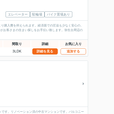
エレベーター
駐輪場
バイク置場あり
より購入費を抑えられます。経済面での圧迫も少なく安心の、
タッフがお客さまの住まい探しをお手伝い致します。弥生台周辺の
間取り
詳細
お気に入り
3LDK
詳細を見る
追加する
も広々です。リノベーション済の中古マンションです。バルコニー