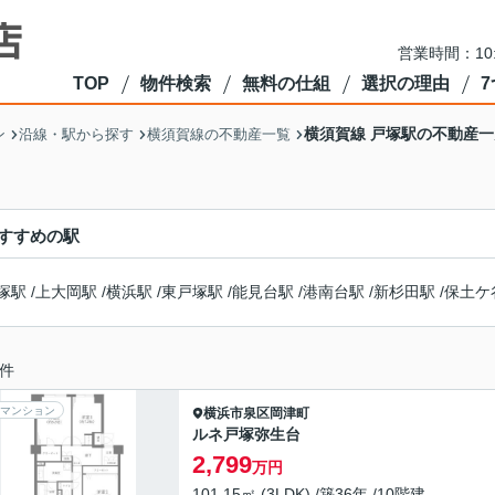
営業時間：10
TOP
物件検索
無料の仕組
選択の理由
横須賀線 戸塚駅の不動産一
ン
沿線・駅から探す
横須賀線の不動産一覧
すすめの駅
塚駅
/
上大岡駅
/
横浜駅
/
東戸塚駅
/
能見台駅
/
港南台駅
/
新杉田駅
/
保土ケ
件
マンション
横浜市泉区
岡津町
ルネ戸塚弥生台
2,799
万円
101.15㎡ (3LDK) /築36年 /10階建