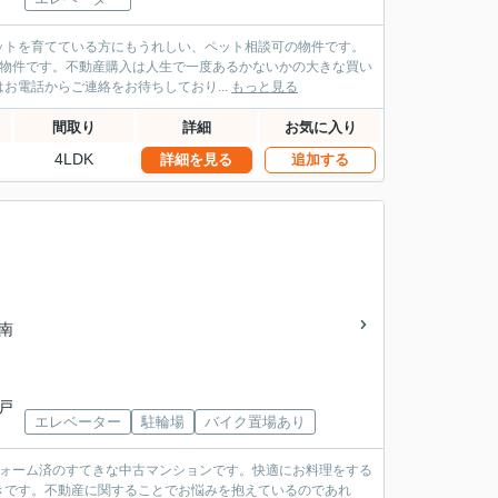
ットを育てている方にもうれしい、ペット相談可の物件です。
Kの物件です。不動産購入は人生で一度あるかないかの大きな買い
電話からご連絡をお待ちしており...
もっと見る
間取り
詳細
お気に入り
4LDK
詳細を見る
追加する
ズ南
南戸
エレベーター
駐輪場
バイク置場あり
フォーム済のすてきな中古マンションです。快適にお料理をする
きです。不動産に関することでお悩みを抱えているのであれ