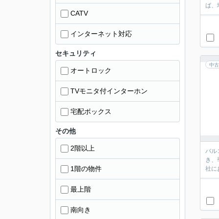
ば、
CATV
インターネット対応
セキュリティ
中古
オートロック
TVモニタ付インターホン
宅配ボックス
その他
2階以上
バル
き、
1階の物件
社に
最上階
南向き