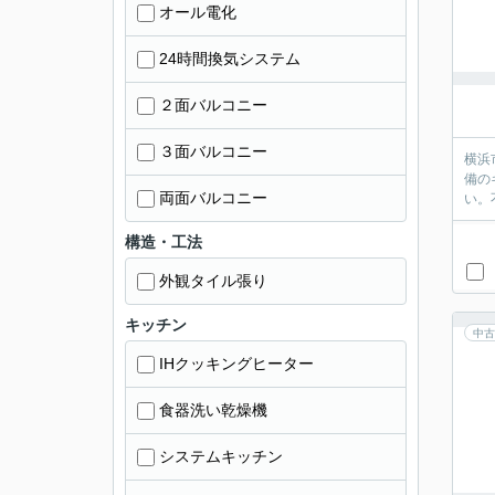
オール電化
24時間換気システム
２面バルコニー
３面バルコニー
横浜
備の
両面バルコニー
い。
構造・工法
外観タイル張り
キッチン
中古
IHクッキングヒーター
食器洗い乾燥機
システムキッチン