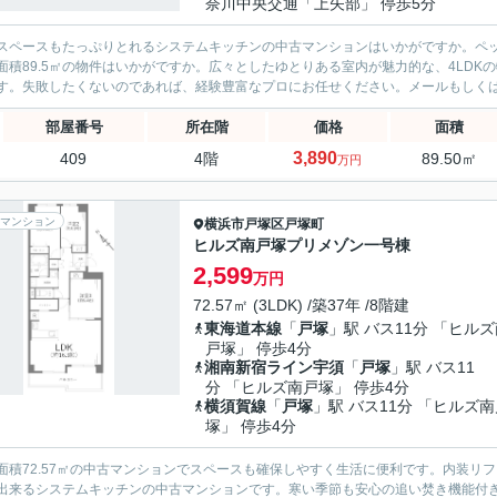
奈川中央交通「上矢部」 停歩5分
スペースもたっぷりとれるシステムキッチンの中古マンションはいかがですか。ペ
面積89.5㎡の物件はいかがですか。広々としたゆとりある室内が魅力的な、4LD
す。失敗したくないのであれば、経験豊富なプロにお任せください。メールもしくはお
部屋番号
所在階
価格
面積
3,890
409
4階
89.50㎡
万円
マンション
横浜市戸塚区
戸塚町
ヒルズ南戸塚プリメゾン一号棟
2,599
万円
72.57㎡ (3LDK) /築37年 /8階建
東海道本線
「
戸塚
」駅 バス11分 「ヒル
戸塚」 停歩4分
湘南新宿ライン宇須
「
戸塚
」駅 バス11
分 「ヒルズ南戸塚」 停歩4分
横須賀線
「
戸塚
」駅 バス11分 「ヒルズ
塚」 停歩4分
面積72.57㎡の中古マンションでスペースも確保しやすく生活に便利です。内装リ
出来るシステムキッチンの中古マンションです。寒い季節も安心の追い焚き機能付