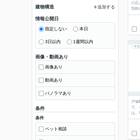
の広
建物構造
追加する
気軽
情報公開日
指定しない
本日
3日以内
1週間以内
中古
画像・動画あり
画像あり
動画あり
パノラマあり
戸塚
で、
条件
は、
条件
ペット相談