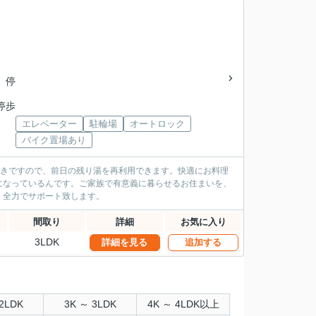
 停
停歩
エレベーター
駐輪場
オートロック
バイク置場あり
付きですので、前日の残り湯を再利用できます。快適にお料理
になっているんです。ご家族で有意義に暮らせるお住まいを、
。全力でサポート致します。
間取り
詳細
お気に入り
3LDK
詳細を見る
追加する
2LDK
3K ～ 3LDK
4K ～ 4LDK以上