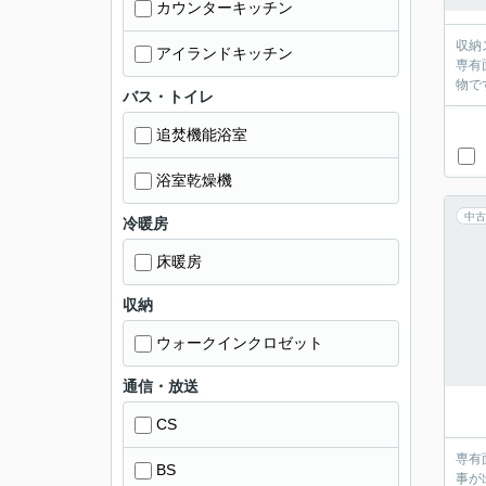
カウンターキッチン
収納
アイランドキッチン
専有
物で
バス・トイレ
追焚機能浴室
浴室乾燥機
中古
冷暖房
床暖房
収納
ウォークインクロゼット
通信・放送
CS
専有
BS
事が