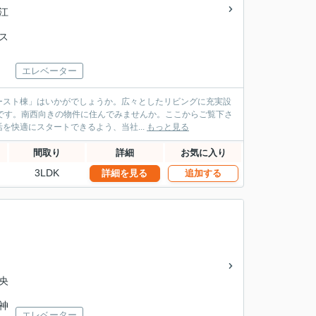
 江
バス
エレベーター
ースト棟」はいかがでしょうか。広々としたリビングに充実設
済的です。南西向きの物件に住んでみませんか。ここからご覧下さ
快適にスタートできるよう、当社...
もっと見る
間取り
詳細
お気に入り
3LDK
詳細を見る
追加する
中央
 神
エレベーター