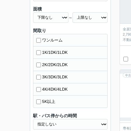
面積
～
全居
間取り
2,
ワンルーム
不動
1K/1DK/1LDK
2K/2DK/2LDK
中古
3K/3DK/3LDK
4K/4DK/4LDK
5K以上
駅・バス停からの時間
専有