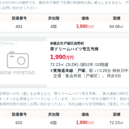
さが23.44㎡の物件です。横浜市戸塚区で交通の利便性の高い暮らしをするなら、
にお問い合わせください。
部屋番号
所在階
価格
面積
3,990
401
4階
94.08㎡
万円
マンション
横浜市戸塚区
俣野町
県ドリームハイツ壱五号棟
1,990
万円
72.23㎡ (3LDK) /築52年 /10階建
東海道本線
「
戸塚
」駅 バス20分 神奈川
交通「集会所前〔戸塚区〕」 停歩3分
駅周辺への引っ越しをお考えなら「県ドリームハイツ壱五号棟」。購入価格1,990
キッチンがお洒落なスペースになっています。エレベーター付きの物件です。初め
地域特化型の当社にお問い合わせください。当社は確かな住宅情報をご提供してい
部屋番号
所在階
価格
面積
1,990
602
6階
72.23㎡
万円