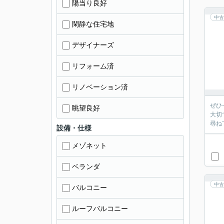
陽当り良好
中古
閑静な住宅地
デザイナーズ
リフォーム済
リノベーション済
ぜひ
眺望良好
大切
尋ね
設備・仕様
メゾネット
ベランダ
中古
バルコニー
ルーフバルコニー