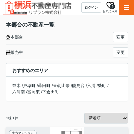
0
ログイン
お気に入り
本郷台の不動産一覧
本郷台
変更
販売中
変更
おすすめのエリア
並木
/
戸塚町
/
蒔田町
/
東朝比奈
/
能見台
/
六浦
/
柴町
/
六浦南
/
富岡東
/
下倉田町
1
棟
1
件
中古マンション