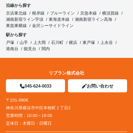
沿線から探す
京浜東北線
根岸線
ブルーライン
京急本線
横須賀線
湘南新宿ライン宇須
東海道本線
湘南新宿ライン高海
東急東横線
金沢シーサイドライン
駅から探す
戸塚
山手
上大岡
石川町
横浜
東戸塚
上永谷
港南台
能見台
関内
リブラン株式会社
045-624-0033
お問い合わせ
〒231-0806
神奈川県横浜市中区本牧町１丁目2
営業時間：
10:00～18:00
定休日：
木曜日・日曜日