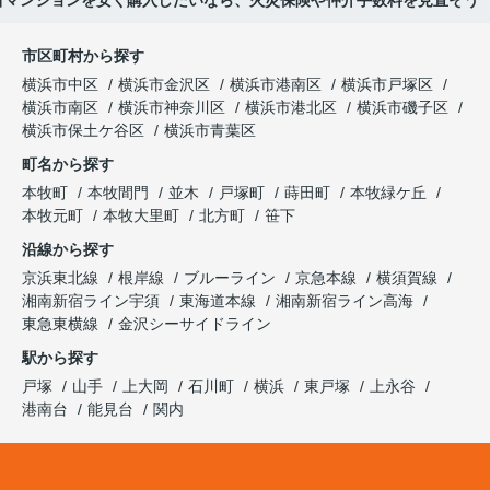
古マンションを安く購入したいなら、火災保険や仲介手数料を見直そう
市区町村から探す
横浜市中区
横浜市金沢区
横浜市港南区
横浜市戸塚区
横浜市南区
横浜市神奈川区
横浜市港北区
横浜市磯子区
横浜市保土ケ谷区
横浜市青葉区
町名から探す
本牧町
本牧間門
並木
戸塚町
蒔田町
本牧緑ケ丘
本牧元町
本牧大里町
北方町
笹下
沿線から探す
京浜東北線
根岸線
ブルーライン
京急本線
横須賀線
湘南新宿ライン宇須
東海道本線
湘南新宿ライン高海
東急東横線
金沢シーサイドライン
駅から探す
戸塚
山手
上大岡
石川町
横浜
東戸塚
上永谷
港南台
能見台
関内