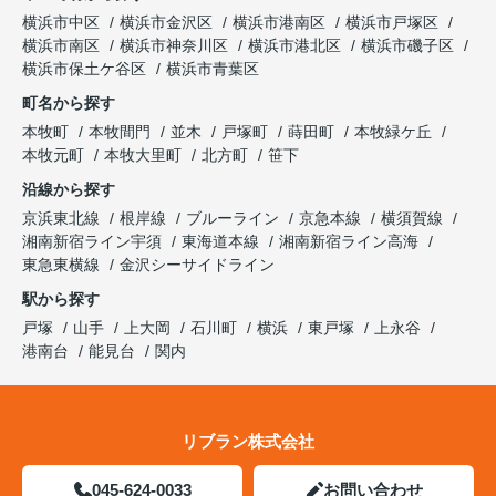
横浜市中区
横浜市金沢区
横浜市港南区
横浜市戸塚区
横浜市南区
横浜市神奈川区
横浜市港北区
横浜市磯子区
横浜市保土ケ谷区
横浜市青葉区
町名から探す
本牧町
本牧間門
並木
戸塚町
蒔田町
本牧緑ケ丘
本牧元町
本牧大里町
北方町
笹下
沿線から探す
京浜東北線
根岸線
ブルーライン
京急本線
横須賀線
湘南新宿ライン宇須
東海道本線
湘南新宿ライン高海
東急東横線
金沢シーサイドライン
駅から探す
戸塚
山手
上大岡
石川町
横浜
東戸塚
上永谷
港南台
能見台
関内
リブラン株式会社
045-624-0033
お問い合わせ