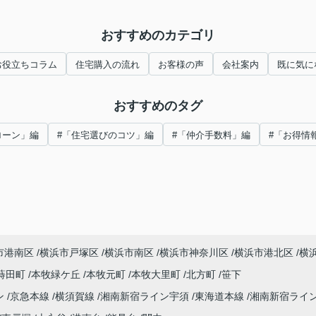
おすすめのカテゴリ
お役立ちコラム
住宅購入の流れ
お客様の声
会社案内
既に気に
おすすめのタグ
ローン」編
#「住宅選びのコツ」編
#「仲介手数料」編
#「お得情
市港南区
横浜市戸塚区
横浜市南区
横浜市神奈川区
横浜市港北区
横
蒔田町
本牧緑ケ丘
本牧元町
本牧大里町
北方町
笹下
ン
京急本線
横須賀線
湘南新宿ライン宇須
東海道本線
湘南新宿ライ