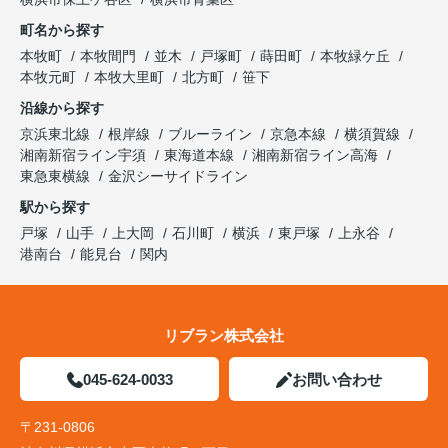
町名から探す
本牧町
本牧間門
並木
戸塚町
蒔田町
本牧緑ケ丘
本牧元町
本牧大里町
北方町
笹下
沿線から探す
京浜東北線
根岸線
ブルーライン
京急本線
横須賀線
湘南新宿ライン宇須
東海道本線
湘南新宿ライン高海
東急東横線
金沢シーサイドライン
駅から探す
戸塚
山手
上大岡
石川町
横浜
東戸塚
上永谷
港南台
能見台
関内
リブラン株式会社
045-624-0033
お問い合わせ
〒231-0806