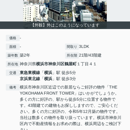
【外観】外はこのようになっています
-
価格
-
3LDK
面積
間取り
築2年
21階/43階建
築年数
所在階
神奈川県
横浜市神奈川区
鶴屋町
１丁目４１
所在地
東急東横線
「
横浜
」駅 徒歩5分
交通
京浜東北線
「
横浜
」駅 徒歩3分
横浜市神奈川区近辺での新居ならご好評の物件「THE
備考
YOKOHAMA FRONT TOWER」はいかがでしょうか。
多くの方に好評の、駅から徒歩5分に位置する物件で
す。43階建ての建物もお探ししますので、ご安心くだ
さい。多くの方に好評の、令和5年12月築の物件です。
当社は数多くの物件を取り扱っています。横浜市神奈川
区内で不動産情報をお求めの際は、横浜周辺をご検討下
さい。