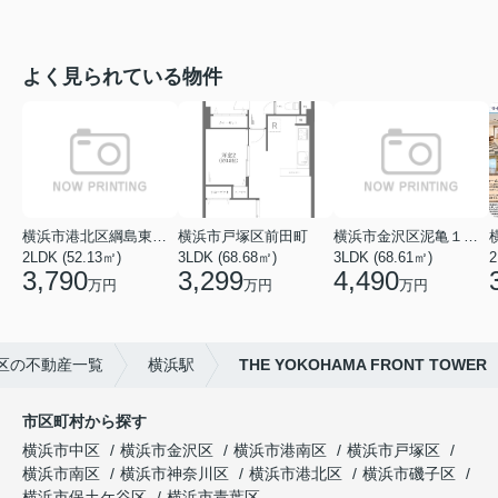
よく見られている物件
横浜市港北区綱島東５丁目
横浜市戸塚区前田町
横浜市金沢区泥亀１丁目
2LDK (52.13㎡)
3LDK (68.68㎡)
3LDK (68.61㎡)
2
3,790
3,299
4,490
万円
万円
万円
区の不動産一覧
横浜駅
THE YOKOHAMA FRONT TOWER
市区町村から探す
横浜市中区
横浜市金沢区
横浜市港南区
横浜市戸塚区
横浜市南区
横浜市神奈川区
横浜市港北区
横浜市磯子区
横浜市保土ケ谷区
横浜市青葉区