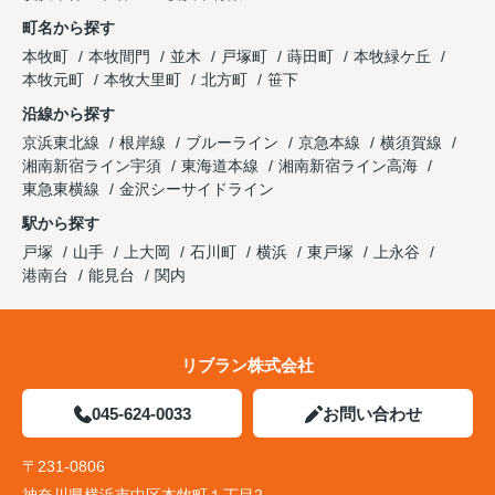
町名から探す
本牧町
本牧間門
並木
戸塚町
蒔田町
本牧緑ケ丘
本牧元町
本牧大里町
北方町
笹下
沿線から探す
京浜東北線
根岸線
ブルーライン
京急本線
横須賀線
湘南新宿ライン宇須
東海道本線
湘南新宿ライン高海
東急東横線
金沢シーサイドライン
駅から探す
戸塚
山手
上大岡
石川町
横浜
東戸塚
上永谷
港南台
能見台
関内
リブラン株式会社
045-624-0033
お問い合わせ
〒231-0806