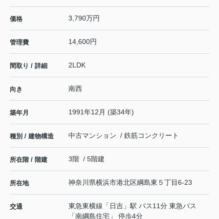
3,790万円
価格
14,600円
管理費
2LDK
間取り / 詳細
南西
向き
1991年12月 (築34年)
築年月
中古マンション / 鉄筋コンクリート
種別 / 建物構造
3階 / 5階建
所在階 / 階建
神奈川県
横浜市港北区
綱島東
５丁目6-23
所在地
東急東横線
「
日吉
」駅 バス11分 東急バス
交通
「南綱島住宅」 停歩4分