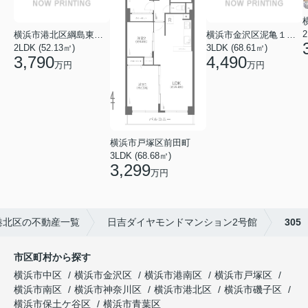
2
横浜市港北区綱島東５丁目
横浜市金沢区泥亀１丁目
2LDK (52.13㎡)
3LDK (68.61㎡)
3,790
4,490
万円
万円
横浜市戸塚区前田町
3LDK (68.68㎡)
3,299
万円
港北区の不動産一覧
日吉ダイヤモンドマンション2号館
305
市区町村から探す
横浜市中区
横浜市金沢区
横浜市港南区
横浜市戸塚区
横浜市南区
横浜市神奈川区
横浜市港北区
横浜市磯子区
横浜市保土ケ谷区
横浜市青葉区