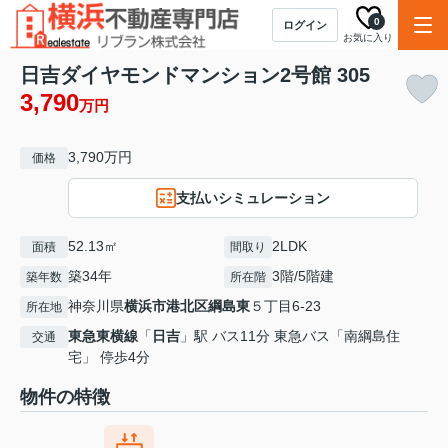
0
ログイン
お気に入り
日吉ダイヤモンドマンション2号館 305
3,790
万円
3,790万円
価格
支払いシミュレーション
52.13㎡
2LDK
面積
間取り
築34年
3階/5階建
築年数
所在階
神奈川県
横浜市港北区
綱島東
５丁目6-23
所在地
東急東横線
「
日吉
」駅 バス11分 東急バス「南綱島住
交通
宅」 停歩4分
物件の特徴