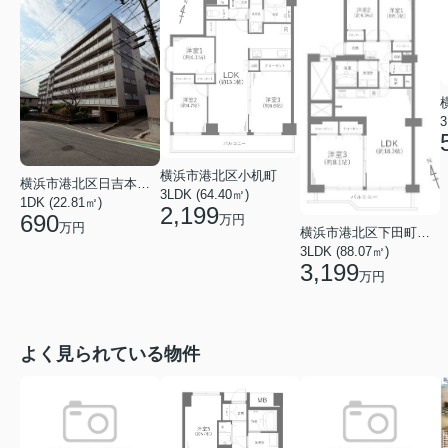
3
横浜市港北区小机町
横浜市港北区日吉本町２丁目
3LDK (64.40㎡)
1DK (22.81㎡)
2,199
690
万円
万円
横浜市港北区下田町４丁目
3LDK (88.07㎡)
3,199
万円
よく見られている物件