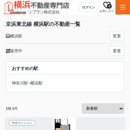
0
ログイン
お気に入り
京浜東北線 横浜駅の不動産一覧
横浜駅
変更
販売中
変更
おすすめの駅
神奈川駅
/
横浜駅
1
棟
1
件
中古マンション