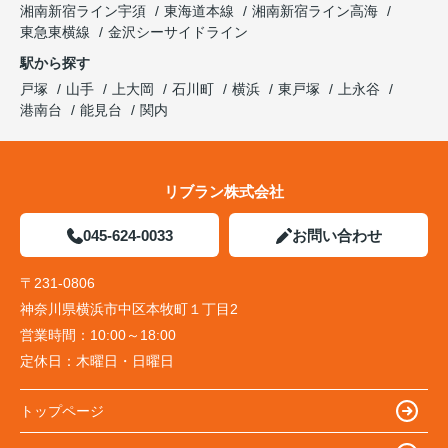
湘南新宿ライン宇須
東海道本線
湘南新宿ライン高海
東急東横線
金沢シーサイドライン
駅から探す
戸塚
山手
上大岡
石川町
横浜
東戸塚
上永谷
港南台
能見台
関内
リブラン株式会社
045-624-0033
お問い合わせ
〒231-0806
神奈川県横浜市中区本牧町１丁目2
営業時間：
10:00～18:00
定休日：
木曜日・日曜日
トップページ