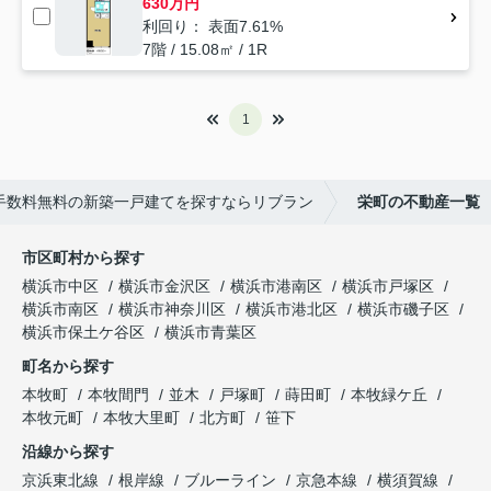
630万円
利回り： 表面7.61%
7階 / 15.08㎡ / 1R
1
手数料無料の新築一戸建てを探すならリブラン
栄町の不動産一覧
市区町村から探す
横浜市中区
横浜市金沢区
横浜市港南区
横浜市戸塚区
横浜市南区
横浜市神奈川区
横浜市港北区
横浜市磯子区
横浜市保土ケ谷区
横浜市青葉区
町名から探す
本牧町
本牧間門
並木
戸塚町
蒔田町
本牧緑ケ丘
本牧元町
本牧大里町
北方町
笹下
沿線から探す
京浜東北線
根岸線
ブルーライン
京急本線
横須賀線