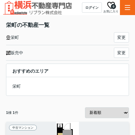
0
ログイン
お気に入り
栄町の不動産一覧
栄町
変更
販売中
変更
おすすめのエリア
栄町
1
棟
1
件
中古マンション