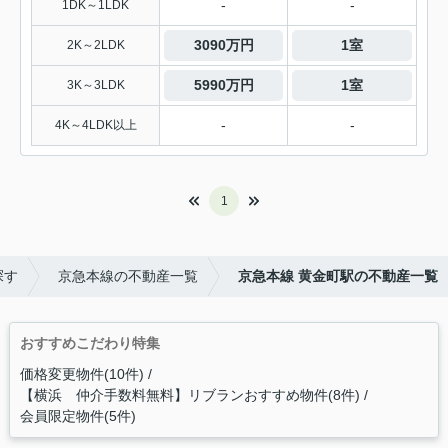
-
-
1DK～1LDK
3090万円
1室
2K～2LDK
5990万円
1室
3K～3LDK
-
-
4K～4LDK以上
1
探す
京急本線の不動産一覧
京急本線 黄金町駅の不動産一覧
おすすめこだわり特集
価格変更物件(10件)
【横浜 仲介手数料無料】リブランおすすめ物件(8件)
会員限定物件(5件)