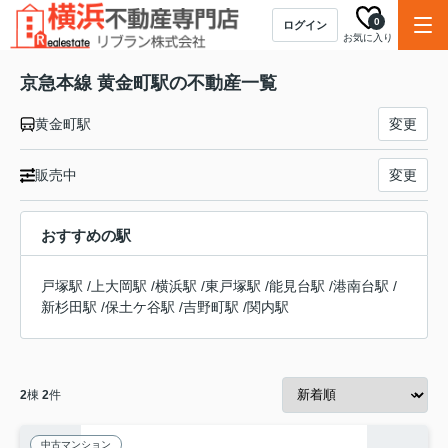
0
ログイン
お気に入り
京急本線 黄金町駅の不動産一覧
黄金町駅
変更
販売中
変更
おすすめの駅
戸塚駅
/
上大岡駅
/
横浜駅
/
東戸塚駅
/
能見台駅
/
港南台駅
/
新杉田駅
/
保土ケ谷駅
/
吉野町駅
/
関内駅
2
棟
2
件
中古マンション