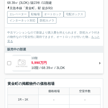
68.39㎡ (3LDK) /築23年 /11階建
京急本線「黄金町」駅 徒歩9分
エレベーター
駐輪場
オートロック
宅配ボックス
インターネット対応
防犯カメラ
中古マンションなので新築より購入費を抑えられます。防犯カメラ付き
の物件なので安全性に期待できます。オートロックが付いた物...
もっと
見る
販売中の部屋
10階
5,990万円
10階 / 68.39㎡ / 3LDK
黄金町の掲載物件の価格相場
価格相場
空室件数
-
-
1R～1K