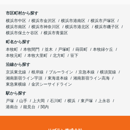
市区町村から探す
横浜市中区
横浜市金沢区
横浜市港南区
横浜市戸塚区
横浜市南区
横浜市神奈川区
横浜市港北区
横浜市磯子区
横浜市保土ケ谷区
横浜市青葉区
町名から探す
本牧町
本牧間門
並木
戸塚町
蒔田町
本牧緑ケ丘
本牧元町
本牧大里町
北方町
笹下
沿線から探す
京浜東北線
根岸線
ブルーライン
京急本線
横須賀線
湘南新宿ライン宇須
東海道本線
湘南新宿ライン高海
東急東横線
金沢シーサイドライン
駅から探す
戸塚
山手
上大岡
石川町
横浜
東戸塚
上永谷
港南台
能見台
関内