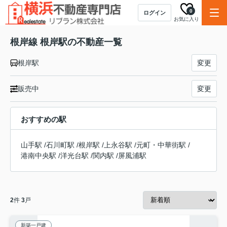
0
ログイン
お気に入り
根岸線 根岸駅の不動産一覧
根岸駅
変更
販売中
変更
おすすめの駅
山手駅
/
石川町駅
/
根岸駅
/
上永谷駅
/
元町・中華街駅
/
港南中央駅
/
洋光台駅
/
関内駅
/
屏風浦駅
2
件
3
戸
新築一戸建