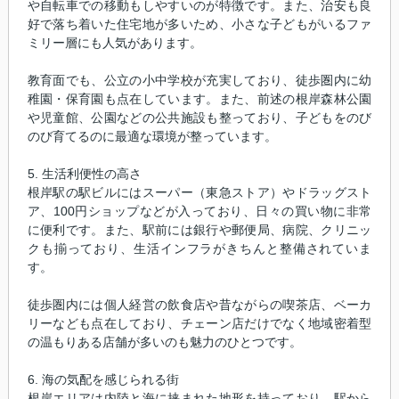
や自転車での移動もしやすいのが特徴です。また、治安も良
好で落ち着いた住宅地が多いため、小さな子どもがいるファ
ミリー層にも人気があります。
教育面でも、公立の小中学校が充実しており、徒歩圏内に幼
稚園・保育園も点在しています。また、前述の根岸森林公園
や児童館、公園などの公共施設も整っており、子どもをのび
のび育てるのに最適な環境が整っています。
5. 生活利便性の高さ
根岸駅の駅ビルにはスーパー（東急ストア）やドラッグスト
ア、100円ショップなどが入っており、日々の買い物に非常
に便利です。また、駅前には銀行や郵便局、病院、クリニッ
クも揃っており、生活インフラがきちんと整備されていま
す。
徒歩圏内には個人経営の飲食店や昔ながらの喫茶店、ベーカ
リーなども点在しており、チェーン店だけでなく地域密着型
の温もりある店舗が多いのも魅力のひとつです。
6. 海の気配を感じられる街
根岸エリアは内陸と海に挟まれた地形を持っており、駅から