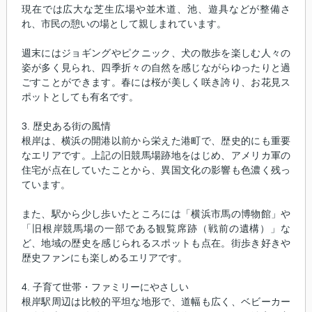
現在では広大な芝生広場や並木道、池、遊具などが整備さ
れ、市民の憩いの場として親しまれています。
週末にはジョギングやピクニック、犬の散歩を楽しむ人々の
姿が多く見られ、四季折々の自然を感じながらゆったりと過
ごすことができます。春には桜が美しく咲き誇り、お花見ス
ポットとしても有名です。
3. 歴史ある街の風情
根岸は、横浜の開港以前から栄えた港町で、歴史的にも重要
なエリアです。上記の旧競馬場跡地をはじめ、アメリカ軍の
住宅が点在していたことから、異国文化の影響も色濃く残っ
ています。
また、駅から少し歩いたところには「横浜市馬の博物館」や
「旧根岸競馬場の一部である観覧席跡（戦前の遺構）」な
ど、地域の歴史を感じられるスポットも点在。街歩き好きや
歴史ファンにも楽しめるエリアです。
4. 子育て世帯・ファミリーにやさしい
根岸駅周辺は比較的平坦な地形で、道幅も広く、ベビーカー