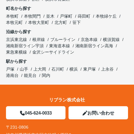
町名から探す
本牧町
本牧間門
並木
戸塚町
蒔田町
本牧緑ケ丘
本牧元町
本牧大里町
北方町
笹下
沿線から探す
京浜東北線
根岸線
ブルーライン
京急本線
横須賀線
湘南新宿ライン宇須
東海道本線
湘南新宿ライン高海
東急東横線
金沢シーサイドライン
駅から探す
戸塚
山手
上大岡
石川町
横浜
東戸塚
上永谷
港南台
能見台
関内
リブラン株式会社
045-624-0033
お問い合わせ
〒231-0806