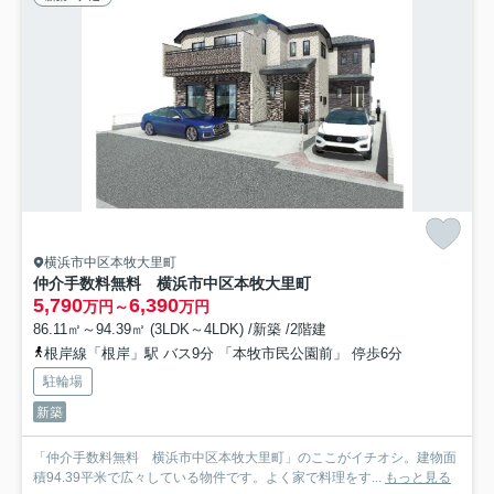
横浜市中区本牧大里町
仲介手数料無料 横浜市中区本牧大里町
5,790
6,390
万円～
万円
86.11㎡～94.39㎡ (3LDK～4LDK) /新築 /2階建
根岸線「根岸」駅 バス9分 「本牧市民公園前」 停歩6分
駐輪場
新築
「仲介手数料無料 横浜市中区本牧大里町」のここがイチオシ。建物面
積94.39平米で広々している物件です。よく家で料理をす...
もっと見る