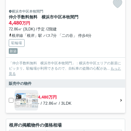
横浜市中区本牧間門
仲介手数料無料 横浜市中区本牧間門
4,480
万円
72.86㎡ (3LDK) /予定 /2階建
根岸線「根岸」駅 バス7分 「二の谷」 停歩4分
駐輪場
新築
「仲介手数料無料 横浜市中区本牧間門」：横浜市中区エリアの新居に
ピッタリ。駐輪場が利用できるので、自転車の盗難の心配があ...
もっと
見る
販売中の物件
4,480万円
- / 72.86㎡ / 3LDK
根岸の掲載物件の価格相場