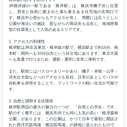
JR根岸線の一駅である「根岸駅」は、横浜市磯子区に位置
し、歴史と自然に囲まれた落ち着きある住宅地の玄関口で
す。横浜中心部からもアクセスが良く、周囲には広々とした
公園や海沿いの施設、昔ながらの商店街も点在し、地域密着
型の住環境として人気のあるエリアです。
1. アクセスの利便性
根岸駅はJR京浜東北・根岸線の駅で、横浜駅まで約15分、桜
木町・関内へも10分以内という好立地にあります。東京方面
へも直通で行けるため、通勤・通学に非常に便利です。
また、駅前にはバスロータリーがあり、磯子・本牧・山手・
洋光台方面などへのアクセスも良好。日常の足としてバスや
自転車を併用することで、フットワークの軽い生活が可能で
す。
2. 自然と調和する住環境
根岸駅周辺の最大の魅力の一つが、「自然との共生」です。
駅のすぐ裏手には、横浜市内でも特に人気の高い「根岸森林
公園」があります。この公園は、かつて日本で最初に開設さ
れた西洋式競馬場「横浜競馬場」の跡地に造られたもので、