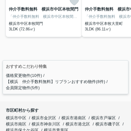
仲介手数料無料 横浜市中区本牧間門
「仲介手数料無料 横浜市中区本牧間門」：横浜市中区エリアの新居にピッタリ。建物面積72.86㎡もありますので、ご検討ください。来訪者を確認できる、TVインターホン付きです。駐輪場が利用できるので、自転車の盗難の心配がありません。横浜市中区エリアや根岸線根岸付近で、お客様のご希望条件に合った一戸建てをご紹介します。まずはお問い合わせください。
横浜市中区本牧間門
横浜市中区本牧大里町
3LDK (72.86㎡)
3LDK (86.11㎡)
おすすめこだわり特集
価格変更物件(10件)
【横浜 仲介手数料無料】リブランおすすめ物件(8件)
会員限定物件(5件)
市区町村から探す
横浜市中区
横浜市金沢区
横浜市港南区
横浜市戸塚区
横浜市南区
横浜市神奈川区
横浜市港北区
横浜市磯子区
横浜市保土ケ谷区
横浜市青葉区