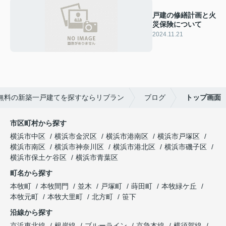
戸建の修繕計画と火
災保険について
2024.11.21
無料の新築一戸建てを探すならリブラン
ブログ
トップ画面
市区町村から探す
横浜市中区
横浜市金沢区
横浜市港南区
横浜市戸塚区
横浜市南区
横浜市神奈川区
横浜市港北区
横浜市磯子区
横浜市保土ケ谷区
横浜市青葉区
町名から探す
本牧町
本牧間門
並木
戸塚町
蒔田町
本牧緑ケ丘
本牧元町
本牧大里町
北方町
笹下
沿線から探す
京浜東北線
根岸線
ブルーライン
京急本線
横須賀線