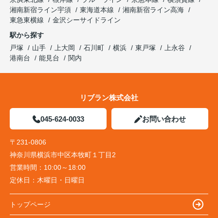
湘南新宿ライン宇須
東海道本線
湘南新宿ライン高海
東急東横線
金沢シーサイドライン
駅から探す
戸塚
山手
上大岡
石川町
横浜
東戸塚
上永谷
港南台
能見台
関内
リブラン株式会社
045-624-0033
お問い合わせ
〒231-0806
神奈川県横浜市中区本牧町１丁目2
営業時間：
10:00～18:00
定休日：
木曜日・日曜日
トップページ