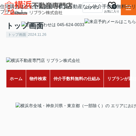
住宅購入はだんぜんお得！横浜不動産なら仲介手数料無料のリ
0
ログイン
ブランへ！
お気に入り
トップ画面
トップ画面
2024.11.26
ホーム
物件検索
仲介手数料無料の仕組み
リブランが選