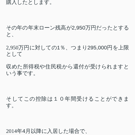
購入したとします。
その年の年末ローン残高が
2,950
万円だったとする
と、
2,950
万円に対しての
1
％、つまり
295,000
円を上限
として
収めた所得税や住民税から還付が受けられますと
いう事です。
そしてこの控除は１０年間受けることができま
す。
2014
年
4
月以降に入居した場合で、