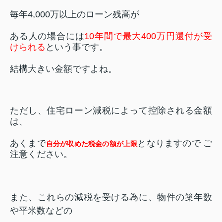
毎年
4,000
万以上のローン残高が
ある人の場合には
10
年間で最大
400
万円還付が受
けられる
という事です。
結構大きい金額ですよね。
ただし、住宅ローン減税によって控除される金額
は、
あくまで
となりますので ご
自分が収めた税金の額が上限
注意ください。
また、これらの減税を受ける為に、物件の築年数
や平米数などの