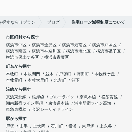
を探すならリブラン
ブログ
住宅ローン減税制度について
市区町村から探す
横浜市中区
横浜市金沢区
横浜市港南区
横浜市戸塚区
横浜市南区
横浜市神奈川区
横浜市港北区
横浜市磯子区
横浜市保土ケ谷区
横浜市青葉区
町名から探す
本牧町
本牧間門
並木
戸塚町
蒔田町
本牧緑ケ丘
本牧元町
本牧大里町
北方町
笹下
沿線から探す
京浜東北線
根岸線
ブルーライン
京急本線
横須賀線
湘南新宿ライン宇須
東海道本線
湘南新宿ライン高海
東急東横線
金沢シーサイドライン
駅から探す
戸塚
山手
上大岡
石川町
横浜
東戸塚
上永谷