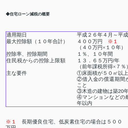
◆住宅ローン減税の概要
適用期日
平成２６年４月～平
最大控除額（１０年合計）
４００万円
※１
（４０万円×１０年）
控除率、控除期間
１％、１０年間
住民税からの控除上限額
１３．６５万円
/
年
（前年課税所得×７％
主な要件
①床面積が５０㎡以
②借入金の償還期間
こと
③木造の建物は築
20
④マンションなどの
年以内
※１
長期優良住宅、低炭素住宅の場合は５００
万円