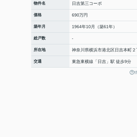
物件名
日吉第三コーポ
価格
690万円
築年月
1964年10月（築61年）
総戸数
-
所在地
神奈川県
横浜市港北区
日吉本町
２
交通
東急東横線
「
日吉
」駅 徒歩9分