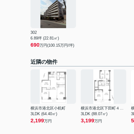
302
6.89坪 (22.81㎡)
690
万円(100.15万円/坪)
近隣の物件
横浜市港北区小机町
横浜市港北区下田町４丁目
3LDK (64.40㎡)
3LDK (88.07㎡)
3
2,199
3,199
5
万円
万円