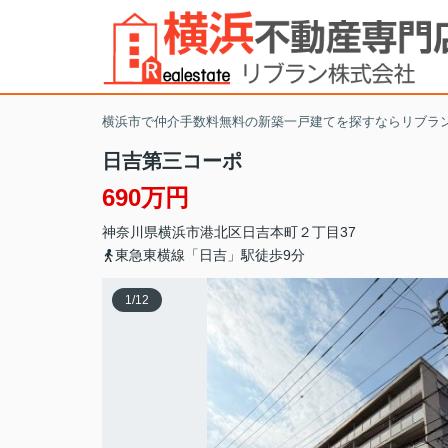
横浜市で仲介手数料無料の新築一戸建てを探すならリブラ
日吉第三コーポ
690万円
神奈川県
横浜市港北区
日吉本町
２丁目37
東急東横線「日吉」駅徒歩9分
1
/
12