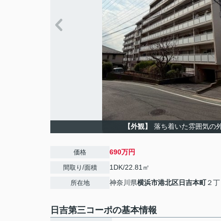
【外観】
落ち着いた雰囲気の
690万円
価格
1DK/22.81㎡
間取り/面積
神奈川県
横浜市港北区
日吉本町
２丁
所在地
日吉第三コーポの基本情報