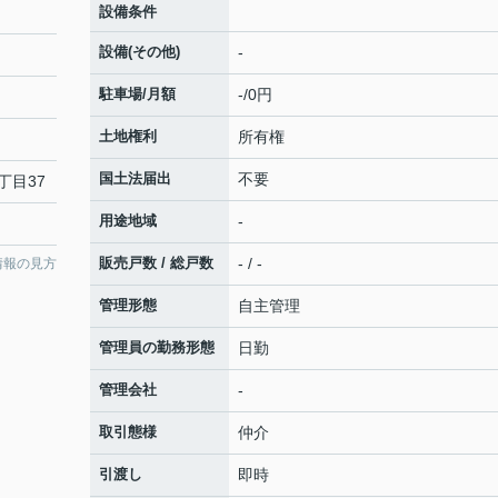
設備条件
設備(その他)
-
駐車場/月額
-/0円
土地権利
所有権
国土法届出
不要
丁目37
用途地域
-
販売戸数 / 総戸数
- / -
情報の見方
管理形態
自主管理
管理員の勤務形態
日勤
管理会社
-
取引態様
仲介
引渡し
即時