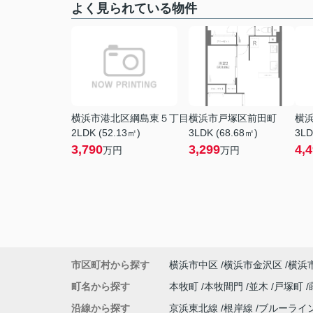
よく見られている物件
横浜市港北区綱島東５丁目
横浜市戸塚区前田町
横
2LDK (52.13㎡)
3LDK (68.68㎡)
3LD
3,790
3,299
4,
万円
万円
市区町村から探す
横浜市中区
横浜市金沢区
横浜
町名から探す
本牧町
本牧間門
並木
戸塚町
沿線から探す
京浜東北線
根岸線
ブルーライ