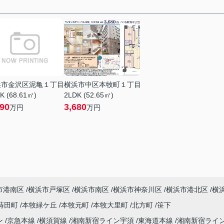
浜市金沢区泥亀１丁目
横浜市中区本牧町１丁目
K (68.61㎡)
2LDK (52.65㎡)
490
3,680
万円
万円
市港南区
横浜市戸塚区
横浜市南区
横浜市神奈川区
横浜市港北区
横
蒔田町
本牧緑ケ丘
本牧元町
本牧大里町
北方町
笹下
ン
京急本線
横須賀線
湘南新宿ライン宇須
東海道本線
湘南新宿ライ