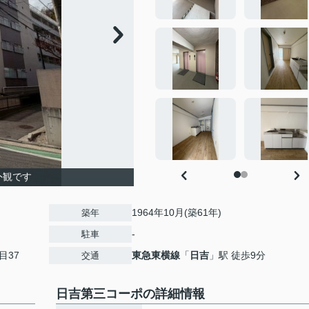
外観です
1964年10月(築61年)
築年
-
駐車
目37
東急東横線
「
日吉
」駅 徒歩9分
交通
日吉第三コーポの詳細情報