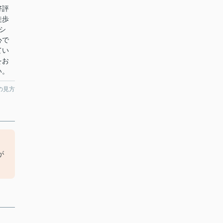
好評
徒歩
シ
心で
てい
をお
い。
の見方
が