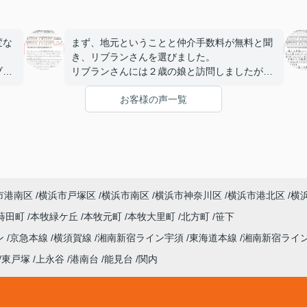
変な
まず、地元ということと仲介手数料が無料と聞
き、リブランさんを選びました。
ブラ
リブランさんには２歳の娘と訪問しましたが、
相談中は他の店員の方が遊んでくれて集中して
お客様の声一覧
寧な
相談や契約の話を聞くことが出来ました。
出来
そして物件が決まり本契約の申込をしようとし
た所、既にその物件には他にも購入希望者がお
ま
り、順位的には２番手でしたが、リブランさん
の尽力のおかげでスムーズにローン審査が通過
でき１番手だった方よりも早く契約を結ぶこと
が出来ました。
市港南区
横浜市戸塚区
横浜市南区
横浜市神奈川区
横浜市港北区
横
購入物件に住み約１週間経ちましたが、この物
件に住むことが出来非常に満足しています。
蒔田町
本牧緑ケ丘
本牧元町
本牧大里町
北方町
笹下
これもリブランさんのおかげです。ありがとう
ン
京急本線
横須賀線
湘南新宿ライン宇須
東海道本線
湘南新宿ライ
ございました。
東戸塚
上永谷
港南台
能見台
関内