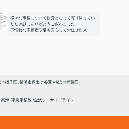
様々な事柄について親身となって寄り添ってい
ただき誠にありがとうございました。
不慣れな不動産取引も安心してお任せ出来まし
た。心より感謝申し上げます。
リブラン様にお願いして本当に良かったと感じ
ております。
浜市磯子区
横浜市保土ケ谷区
横浜市青葉区
ン高海
東急東横線
金沢シーサイドライン