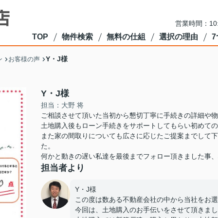
営業時間：10
TOP
物件検索
無料の仕組
選択の理由
Y・J様
ン
お客様の声
Y・J様
担当：大野 将
ご相談させて頂いた当初から懇切丁寧に手続きの詳細や物
土地購入後もローン手続きをサポートしてもらい初めての
また家の間取りについても広さに応じたご提案までして下
た。
何かと動きの遅い私達を最後までフォロー頂きました事、
担当者より
Y・J様
この度は数ある不動産会社の中から当社をお選
今回は、土地購入のお手伝いをさせて頂きまし