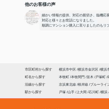
他のお客様の声
細かい情報の提供、対応の親切さ、臨機応
対応と様々とお世話になりました。
順調にマンション購入に至りましたのもリ
ンさんのおかげと感謝しております。
大手の不動産屋さんにはない経験豊富で丁
接客に安心感と信頼感でお任せすることが
ました。
ご縁があって本当に良かったと感謝してい
す。
ありがとうございました。
市区町村から探す
横浜市中区
横浜市金沢区
横浜
町名から探す
本牧町
本牧間門
並木
戸塚町
沿線から探す
京浜東北線
根岸線
ブルーライ
駅から探す
戸塚
山手
上大岡
石川町
横浜