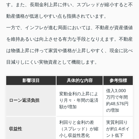
す。また、長期金利上昇に伴い、スプレッドが縮小すると不
動産価格が低迷しやすい点も指摘されています。
一方で、インフレが進む局面においては、不動産が資産価値
を維持あるいは向上させる有力な手段となりえます。不動産
は物価上昇に伴って家賃や価格が上昇しやすく、現金に比べ
目減りしにくい実物資産として機能します。
影響項目
具体的な内容
参考指標
借入3,000
変動金利の上昇によ
万円で年間
ローン返済負担
り月々・年間の返済
約48,576円
額が増加
の増加
利回りと金利の差
実質利回り
収益性
（スプレッド）が縮
が約1.4ポイ
小し収益性悪化
ント低下