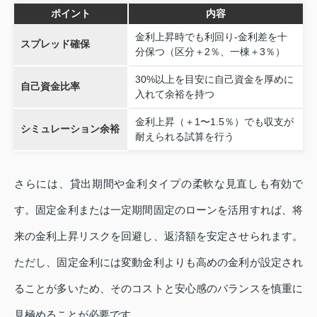
ポイント
内容
金利上昇時でも利回り‐金利差を十
スプレッド確保
分保つ（区分＋2％、一棟＋3％）
30%以上を目安に自己資金を厚めに
自己資金比率
入れて余裕を持つ
金利上昇（＋1〜1.5％）でも収支が
シミュレーション余裕
耐えられる試算を行う
さらには、貸出期間や金利タイプの柔軟な見直しも有効で
す。固定金利または一定期間固定のローンを活用すれば、将
来の金利上昇リスクを回避し、返済額を安定させられます。
ただし、固定金利には変動金利よりも高めの金利が設定され
ることが多いため、そのコストと安心感のバランスを慎重に
見極めることが必要です。