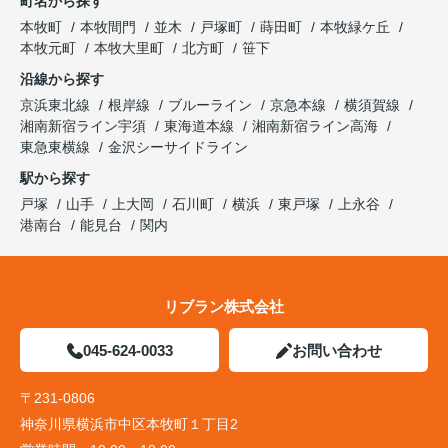
町名から探す
本牧町
本牧間門
並木
戸塚町
蒔田町
本牧緑ケ丘
本牧元町
本牧大里町
北方町
笹下
沿線から探す
京浜東北線
根岸線
ブルーライン
京急本線
横須賀線
湘南新宿ライン宇須
東海道本線
湘南新宿ライン高海
東急東横線
金沢シーサイドライン
駅から探す
戸塚
山手
上大岡
石川町
横浜
東戸塚
上永谷
港南台
能見台
関内
リブラン株式会社
045-624-0033
お問い合わせ
〒231-0806
神奈川県横浜市中区本牧町１丁目2