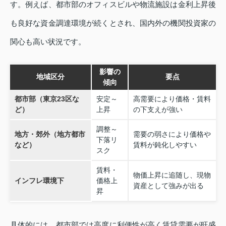
す。例えば、都市部のオフィスビルや物流施設は金利上昇後
も良好な資金調達環境が続くとされ、国内外の機関投資家の
関心も高い状況です。
影響の
地域区分
要点
傾向
都市部（東京23区な
安定～
高需要により価格・賃料
ど）
上昇
の下支えが強い
調整～
地方・郊外（地方都市
需要の弱さにより価格や
下落リ
など）
賃料が鈍化しやすい
スク
賃料・
物価上昇に追随し、現物
インフレ環境下
価格上
資産として強みが出る
昇
具体的には、都市部では高度に利便性が高く賃貸需要が旺盛