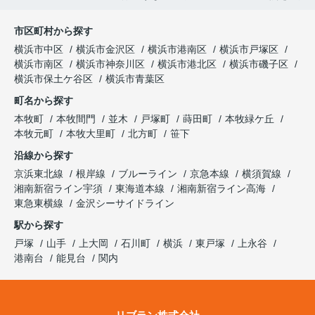
市区町村から探す
横浜市中区
横浜市金沢区
横浜市港南区
横浜市戸塚区
横浜市南区
横浜市神奈川区
横浜市港北区
横浜市磯子区
横浜市保土ケ谷区
横浜市青葉区
町名から探す
本牧町
本牧間門
並木
戸塚町
蒔田町
本牧緑ケ丘
本牧元町
本牧大里町
北方町
笹下
沿線から探す
京浜東北線
根岸線
ブルーライン
京急本線
横須賀線
湘南新宿ライン宇須
東海道本線
湘南新宿ライン高海
東急東横線
金沢シーサイドライン
駅から探す
戸塚
山手
上大岡
石川町
横浜
東戸塚
上永谷
港南台
能見台
関内