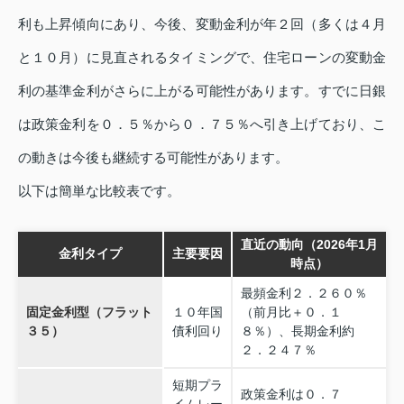
利も上昇傾向にあり、今後、変動金利が年２回（多くは４月
と１０月）に見直されるタイミングで、住宅ローンの変動金
利の基準金利がさらに上がる可能性があります。すでに日銀
は政策金利を０．５％から０．７５％へ引き上げており、こ
の動きは今後も継続する可能性があります。
以下は簡単な比較表です。
直近の動向（2026年1月
金利タイプ
主要要因
時点）
最頻金利２．２６０％
固定金利型（フラット
１０年国
（前月比＋０．１
３５）
債利回り
８％）、長期金利約
２．２４７％
短期プラ
政策金利は０．７
イムレー