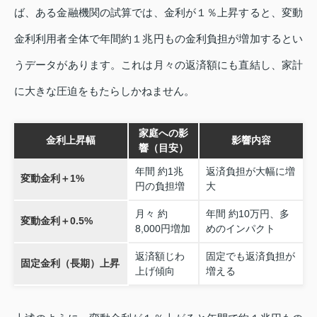
ば、ある金融機関の試算では、金利が１％上昇すると、変動
金利利用者全体で年間約１兆円もの金利負担が増加するとい
うデータがあります。これは月々の返済額にも直結し、家計
に大きな圧迫をもたらしかねません。
家庭への影
金利上昇幅
影響内容
響（目安）
年間 約1兆
返済負担が大幅に増
変動金利＋1%
円の負担増
大
月々 約
年間 約10万円、多
変動金利＋0.5%
8,000円増加
めのインパクト
返済額じわ
固定でも返済負担が
固定金利（長期）上昇
上げ傾向
増える