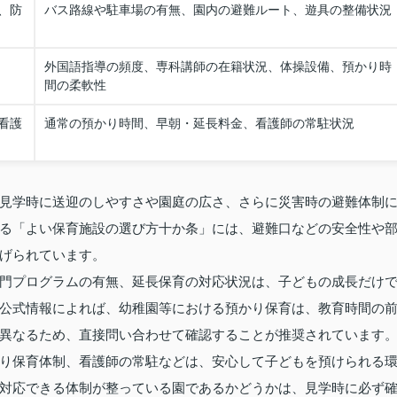
、防
バス路線や駐車場の有無、園内の避難ルート、遊具の整備状況
外国語指導の頻度、専科講師の在籍状況、体操設備、預かり時
間の柔軟性
看護
通常の預かり時間、早朝・延長料金、看護師の常駐状況
見学時に送迎のしやすさや園庭の広さ、さらに災害時の避難体制
る「よい保育施設の選び方十か条」には、避難口などの安全性や
げられています。
門プログラムの有無、延長保育の対応状況は、子どもの成長だけ
公式情報によれば、幼稚園等における預かり保育は、教育時間の
異なるため、直接問い合わせて確認することが推奨されています
り保育体制、看護師の常駐などは、安心して子どもを預けられる
対応できる体制が整っている園であるかどうかは、見学時に必ず