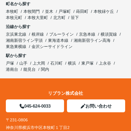
町名から探す
本牧町
本牧間門
並木
戸塚町
蒔田町
本牧緑ケ丘
本牧元町
本牧大里町
北方町
笹下
沿線から探す
京浜東北線
根岸線
ブルーライン
京急本線
横須賀線
湘南新宿ライン宇須
東海道本線
湘南新宿ライン高海
東急東横線
金沢シーサイドライン
駅から探す
戸塚
山手
上大岡
石川町
横浜
東戸塚
上永谷
港南台
能見台
関内
リブラン株式会社
045-624-0033
お問い合わせ
〒231-0806
神奈川県横浜市中区本牧町１丁目2