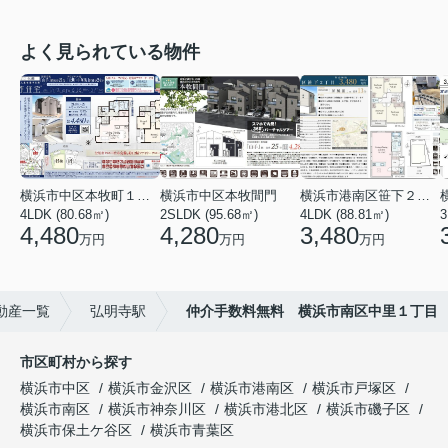
よく見られている物件
横浜市中区本牧町１丁目
横浜市中区本牧間門
横浜市港南区笹下２丁目
4LDK (80.68㎡)
2SLDK (95.68㎡)
4LDK (88.81㎡)
3
4,480
4,280
3,480
万円
万円
万円
動産一覧
弘明寺駅
仲介手数料無料 横浜市南区中里１丁目
市区町村から探す
横浜市中区
横浜市金沢区
横浜市港南区
横浜市戸塚区
横浜市南区
横浜市神奈川区
横浜市港北区
横浜市磯子区
横浜市保土ケ谷区
横浜市青葉区