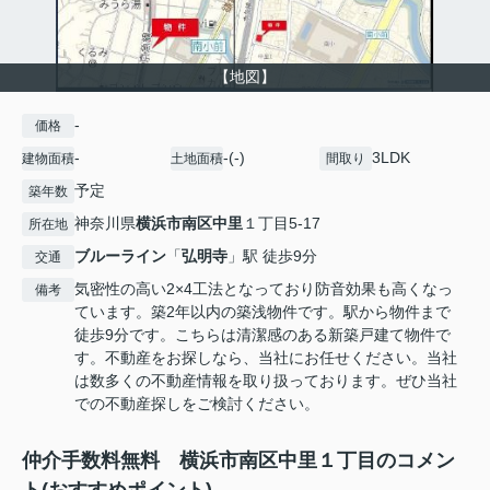
【地図】
-
価格
-
-(-)
3LDK
建物面積
土地面積
間取り
予定
築年数
神奈川県
横浜市南区
中里
１丁目5-17
所在地
ブルーライン
「
弘明寺
」駅 徒歩9分
交通
気密性の高い2×4工法となっており防音効果も高くなっ
備考
ています。築2年以内の築浅物件です。駅から物件まで
徒歩9分です。こちらは清潔感のある新築戸建て物件で
す。不動産をお探しなら、当社にお任せください。当社
は数多くの不動産情報を取り扱っております。ぜひ当社
での不動産探しをご検討ください。
仲介手数料無料 横浜市南区中里１丁目のコメン