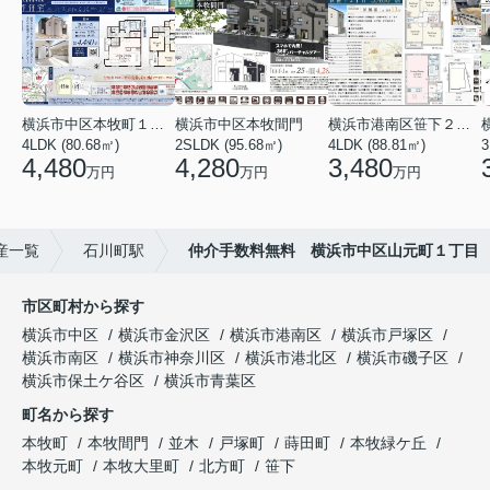
横浜市中区本牧町１丁目
横浜市中区本牧間門
横浜市港南区笹下２丁目
4LDK (80.68㎡)
2SLDK (95.68㎡)
4LDK (88.81㎡)
3
4,480
4,280
3,480
万円
万円
万円
産一覧
石川町駅
仲介手数料無料 横浜市中区山元町１丁目
市区町村から探す
横浜市中区
横浜市金沢区
横浜市港南区
横浜市戸塚区
横浜市南区
横浜市神奈川区
横浜市港北区
横浜市磯子区
横浜市保土ケ谷区
横浜市青葉区
町名から探す
本牧町
本牧間門
並木
戸塚町
蒔田町
本牧緑ケ丘
本牧元町
本牧大里町
北方町
笹下