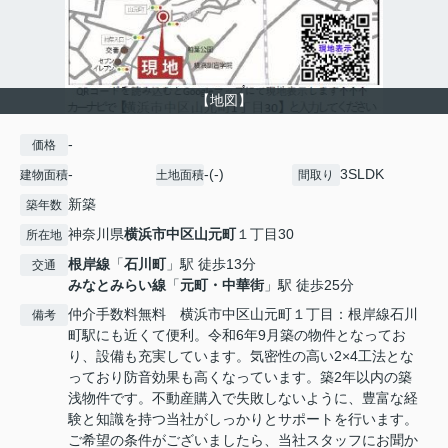
【地図】
-
価格
-
-(-)
3SLDK
建物面積
土地面積
間取り
新築
築年数
神奈川県
横浜市中区
山元町
１丁目30
所在地
根岸線
「
石川町
」駅 徒歩13分
交通
みなとみらい線
「
元町・中華街
」駅 徒歩25分
仲介手数料無料 横浜市中区山元町１丁目：根岸線石川
備考
町駅にも近くて便利。令和6年9月築の物件となってお
り、設備も充実しています。気密性の高い2×4工法とな
っており防音効果も高くなっています。築2年以内の築
浅物件です。不動産購入で失敗しないように、豊富な経
験と知識を持つ当社がしっかりとサポートを行います。
ご希望の条件がございましたら、当社スタッフにお聞か