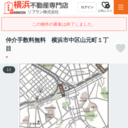
0
ログイン
お気に入り
この物件の募集は終了しました。
仲介手数料無料 横浜市中区山元町１丁
目
-
1
/
1