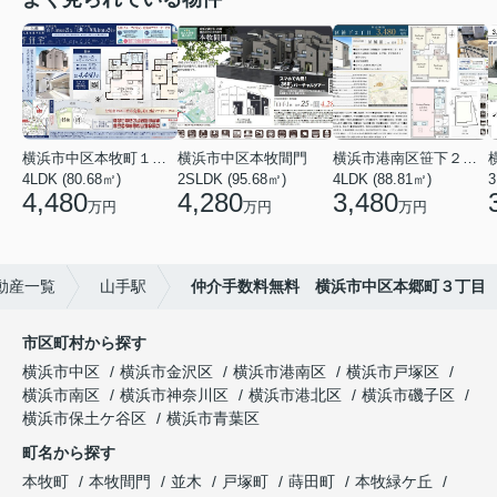
横浜市中区本牧町１丁目
横浜市中区本牧間門
横浜市港南区笹下２丁目
4LDK (80.68㎡)
2SLDK (95.68㎡)
4LDK (88.81㎡)
3
4,480
4,280
3,480
万円
万円
万円
動産一覧
山手駅
仲介手数料無料 横浜市中区本郷町３丁目
市区町村から探す
横浜市中区
横浜市金沢区
横浜市港南区
横浜市戸塚区
横浜市南区
横浜市神奈川区
横浜市港北区
横浜市磯子区
横浜市保土ケ谷区
横浜市青葉区
町名から探す
本牧町
本牧間門
並木
戸塚町
蒔田町
本牧緑ケ丘