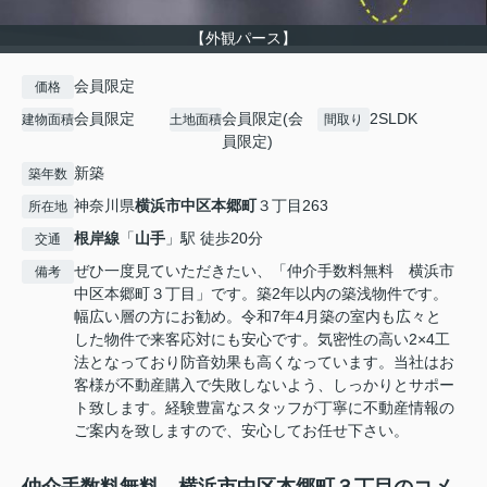
【外観パース】
会員限定
価格
会員限定
会員限定
(
会
2SLDK
建物面積
土地面積
間取り
員限定
)
新築
築年数
神奈川県
横浜市中区
本郷町
３丁目263
所在地
根岸線
「
山手
」駅 徒歩20分
交通
ぜひ一度見ていただきたい、「仲介手数料無料 横浜市
備考
中区本郷町３丁目」です。築2年以内の築浅物件です。
幅広い層の方にお勧め。令和7年4月築の室内も広々と
した物件で来客応対にも安心です。気密性の高い2×4工
法となっており防音効果も高くなっています。当社はお
客様が不動産購入で失敗しないよう、しっかりとサポー
ト致します。経験豊富なスタッフが丁寧に不動産情報の
ご案内を致しますので、安心してお任せ下さい。