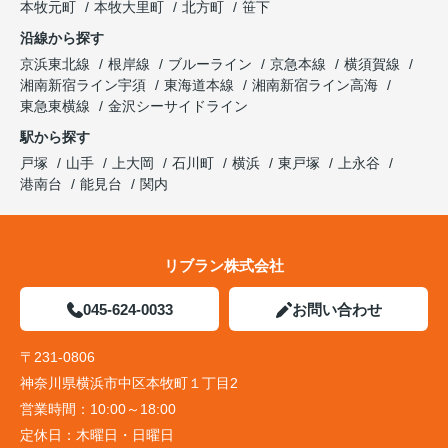
本牧元町
本牧大里町
北方町
笹下
沿線から探す
京浜東北線
根岸線
ブルーライン
京急本線
横須賀線
湘南新宿ライン宇須
東海道本線
湘南新宿ライン高海
東急東横線
金沢シーサイドライン
駅から探す
戸塚
山手
上大岡
石川町
横浜
東戸塚
上永谷
港南台
能見台
関内
リブラン株式会社
045-624-0033
お問い合わせ
〒231-0806
神奈川県横浜市中区本牧町１丁目2
営業時間：
10:00～18:00
定休日：
木曜日・日曜日