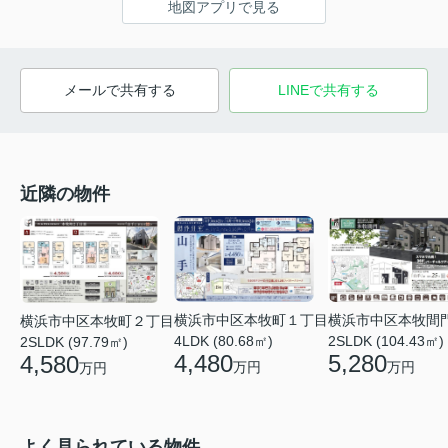
地図アプリで見る
メールで共有する
LINEで共有する
近隣の物件
横浜市中区本牧間
横浜市中区本牧町１丁目
横浜市中区本牧町２丁目
2SLDK (104.43㎡)
4LDK (80.68㎡)
2SLDK (97.79㎡)
5,280
4,480
4,580
万円
万円
万円
よく見られている物件