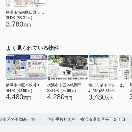
横浜市港南区日野５丁目
3LDK (85.31㎡)
3,780
万円
よく見られている物件
横浜市中区本牧間門
横浜市中区本牧町１丁目
横浜市港南区笹下２丁目
3
2SLDK (95.68㎡)
4LDK (80.68㎡)
4LDK (88.81㎡)
4,280
4,480
3,480
万円
万円
万円
港南区の不動産一覧
仲介手数料無料 横浜市港南区笹下２丁目