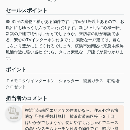
ーホン
セールスポイント
88.81㎡の建物面積がある物件です。浴室が1坪以上あるので、お
風呂にもゆっくり入っていただけます。新しい生活に心機一転、
新築の戸建て物件はいかがでしょうか。来訪者の顔が確認でき
る、安心のTVインターホン付きです。素敵な一戸建ては、暮ら
しをより豊かにしてくれるでしょう。横浜市港南区の京急本線屏
風浦付近に強い当社でなら、きっと素敵な一戸建てが見つかりま
す。
ポイント
ＴＶモニタ付インターホン
シャッター
複層ガラス
駐輪場
クロゼット
担当者のコメント
横浜市港南区エリアでの住まいなら、住み心地も快
適な「仲介手数料無料 横浜市港南区笹下２丁目」
はいかがでしょうか。使いやすくおしゃれでニーズ
の高いシステムキッチン付きの物件です。幅広い層