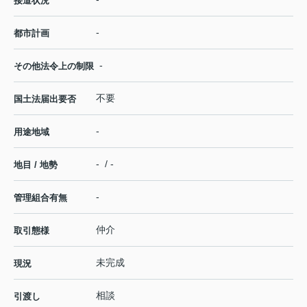
接道状況
-
都市計画
-
その他法令上の制限
不要
国土法届出要否
-
用途地域
- / -
地目 / 地勢
-
管理組合有無
仲介
取引態様
未完成
現況
相談
引渡し