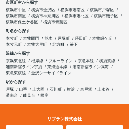
市区町村から探す
横浜市中区
横浜市金沢区
横浜市港南区
横浜市戸塚区
横浜市南区
横浜市神奈川区
横浜市港北区
横浜市磯子区
横浜市保土ケ谷区
横浜市青葉区
町名から探す
本牧町
本牧間門
並木
戸塚町
蒔田町
本牧緑ケ丘
本牧元町
本牧大里町
北方町
笹下
沿線から探す
京浜東北線
根岸線
ブルーライン
京急本線
横須賀線
湘南新宿ライン宇須
東海道本線
湘南新宿ライン高海
東急東横線
金沢シーサイドライン
駅から探す
戸塚
山手
上大岡
石川町
横浜
東戸塚
上永谷
港南台
能見台
根岸
リブラン株式会社