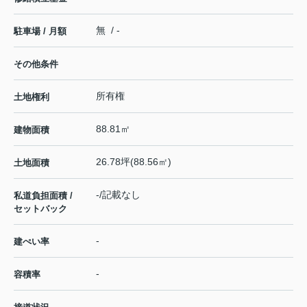
無 / -
駐車場 / 月額
その他条件
所有権
土地権利
88.81㎡
建物面積
26.78坪(88.56㎡)
土地面積
-/記載なし
私道負担面積 /
セットバック
-
建ぺい率
-
容積率
-