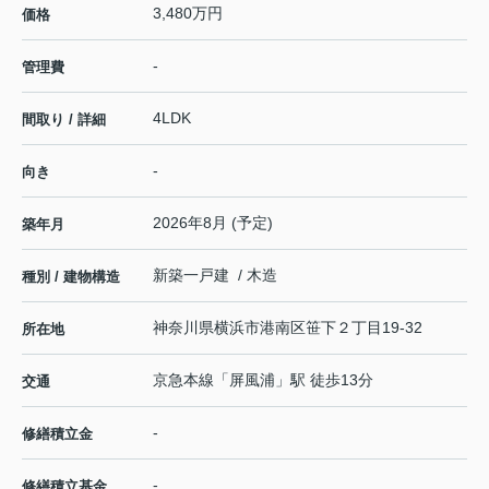
3,480万円
価格
-
管理費
4LDK
間取り / 詳細
-
向き
2026年8月 (予定)
築年月
新築一戸建 / 木造
種別 / 建物構造
神奈川県
横浜市港南区
笹下
２丁目19-32
所在地
京急本線
「
屏風浦
」駅 徒歩13分
交通
-
修繕積立金
-
修繕積立基金