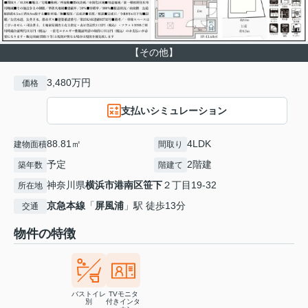
【その他】
3,480万円
価格
支払いシミュレーション
88.81㎡
4LDK
建物面積
間取り
予定
2階建
築年数
階建て
神奈川県
横浜市港南区
笹下
２丁目19-32
所在地
京急本線
「
屏風浦
」駅 徒歩13分
交通
物件の特徴
バストイレ
TVモニタ
別
付きインタ