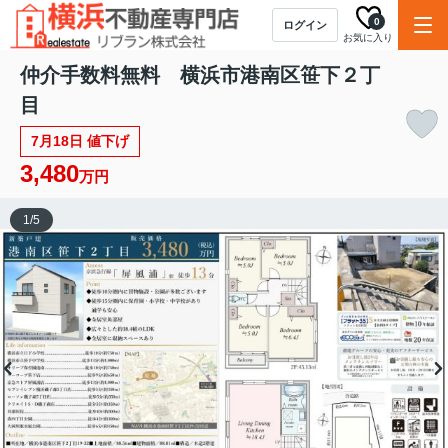
0
ログイン
お気に入り
仲介手数料無料 横浜市港南区笹下２丁
目
7月18日 値下げ
3,480
万円
1
/
5