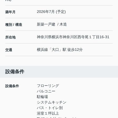
2026年7月 (予定)
築年月
新築一戸建 / 木造
種別 / 構造
神奈川県
横浜市神奈川区
西寺尾
１丁目16-31
所在地
横浜線
「
大口
」駅 徒歩12分
交通
設備条件
フローリング
設備条件
バルコニー
駐輪場
システムキッチン
バス・トイレ別
浴室１坪以上