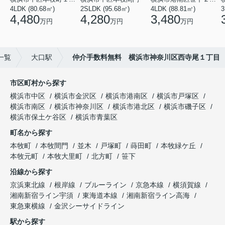
4LDK (80.68㎡)
2SLDK (95.68㎡)
4LDK (88.81㎡)
3
4,480
4,280
3,480
万円
万円
万円
一覧
大口駅
仲介手数料無料 横浜市神奈川区西寺尾１丁目
市区町村から探す
横浜市中区
横浜市金沢区
横浜市港南区
横浜市戸塚区
横浜市南区
横浜市神奈川区
横浜市港北区
横浜市磯子区
横浜市保土ケ谷区
横浜市青葉区
町名から探す
本牧町
本牧間門
並木
戸塚町
蒔田町
本牧緑ケ丘
本牧元町
本牧大里町
北方町
笹下
沿線から探す
京浜東北線
根岸線
ブルーライン
京急本線
横須賀線
湘南新宿ライン宇須
東海道本線
湘南新宿ライン高海
東急東横線
金沢シーサイドライン
駅から探す