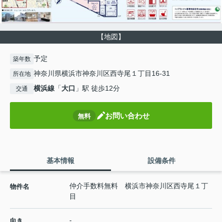
【地図】
予定
築年数
神奈川県横浜市神奈川区西寺尾１丁目16-31
所在地
横浜線
「
大口
」駅 徒歩12分
交通
お問い合わせ
無料
基本情報
設備条件
仲介手数料無料 横浜市神奈川区西寺尾１丁
物件名
目
-
向き