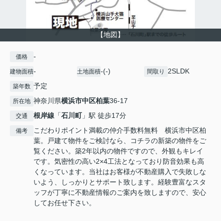
【地図】
-
価格
-
-(-)
2SLDK
建物面積
土地面積
間取り
予定
築年数
神奈川県
横浜市中区
柏葉
36-17
所在地
根岸線
「
石川町
」駅 徒歩17分
交通
こだわりポイント満載の仲介手数料無料 横浜市中区柏
備考
葉。戸建て物件をご検討なら、コチラの新築の物件をご
覧ください。築2年以内の物件ですので、外観もキレイ
です。気密性の高い2×4工法となっており防音効果も高
くなっています。当社はお客様が不動産購入で失敗しな
いよう、しっかりとサポート致します。経験豊富なスタ
ッフが丁寧に不動産情報のご案内を致しますので、安心
してお任せ下さい。