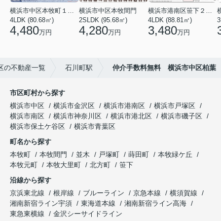
横浜市中区本牧町１丁目
横浜市中区本牧間門
横浜市港南区笹下２丁目
4LDK (80.68㎡)
2SLDK (95.68㎡)
4LDK (88.81㎡)
3
4,480
4,280
3,480
万円
万円
万円
区の不動産一覧
石川町駅
仲介手数料無料 横浜市中区柏葉
市区町村から探す
横浜市中区
横浜市金沢区
横浜市港南区
横浜市戸塚区
横浜市南区
横浜市神奈川区
横浜市港北区
横浜市磯子区
横浜市保土ケ谷区
横浜市青葉区
町名から探す
本牧町
本牧間門
並木
戸塚町
蒔田町
本牧緑ケ丘
本牧元町
本牧大里町
北方町
笹下
沿線から探す
京浜東北線
根岸線
ブルーライン
京急本線
横須賀線
湘南新宿ライン宇須
東海道本線
湘南新宿ライン高海
東急東横線
金沢シーサイドライン