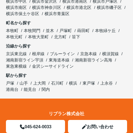
横浜市中区
横浜市金沢区
横浜市港南区
横浜市戸塚区
横浜市南区
横浜市神奈川区
横浜市港北区
横浜市磯子区
横浜市保土ケ谷区
横浜市青葉区
町名から探す
本牧町
本牧間門
並木
戸塚町
蒔田町
本牧緑ケ丘
本牧元町
本牧大里町
北方町
笹下
沿線から探す
京浜東北線
根岸線
ブルーライン
京急本線
横須賀線
湘南新宿ライン宇須
東海道本線
湘南新宿ライン高海
東急東横線
金沢シーサイドライン
駅から探す
戸塚
山手
上大岡
石川町
横浜
東戸塚
上永谷
港南台
能見台
関内
リブラン株式会社
045-624-0033
お問い合わせ