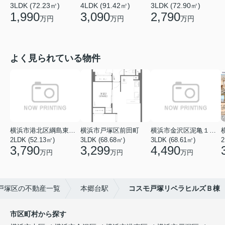
3LDK (72.23㎡)
4LDK (91.42㎡)
3LDK (72.90㎡)
1,990
3,090
2,790
万円
万円
万円
よく見られている物件
横浜市港北区綱島東５丁目
横浜市戸塚区前田町
横浜市金沢区泥亀１丁目
2LDK (52.13㎡)
3LDK (68.68㎡)
3LDK (68.61㎡)
2
3,790
3,299
4,490
万円
万円
万円
戸塚区の不動産一覧
本郷台駅
コスモ戸塚リベラヒルズＢ棟
市区町村から探す