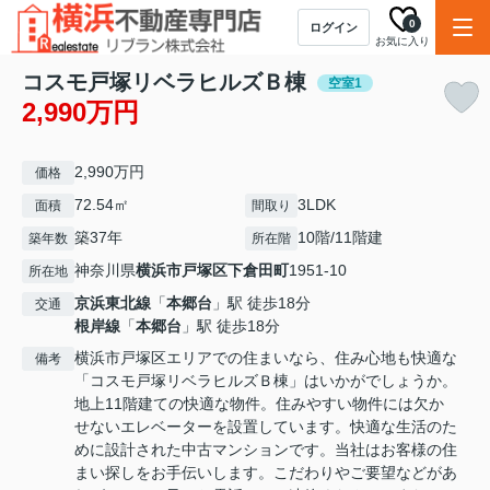
0
ログイン
お気に入り
コスモ戸塚リベラヒルズＢ棟
空室1
2,990万円
2,990万円
価格
72.54㎡
3LDK
面積
間取り
築37年
10階/11階建
築年数
所在階
神奈川県
横浜市戸塚区
下倉田町
1951-10
所在地
京浜東北線
「
本郷台
」駅 徒歩18分
交通
根岸線
「
本郷台
」駅 徒歩18分
横浜市戸塚区エリアでの住まいなら、住み心地も快適な
備考
「コスモ戸塚リベラヒルズＢ棟」はいかがでしょうか。
地上11階建ての快適な物件。住みやすい物件には欠か
せないエレベーターを設置しています。快適な生活のた
めに設計された中古マンションです。当社はお客様の住
まい探しをお手伝いします。こだわりやご要望などがあ