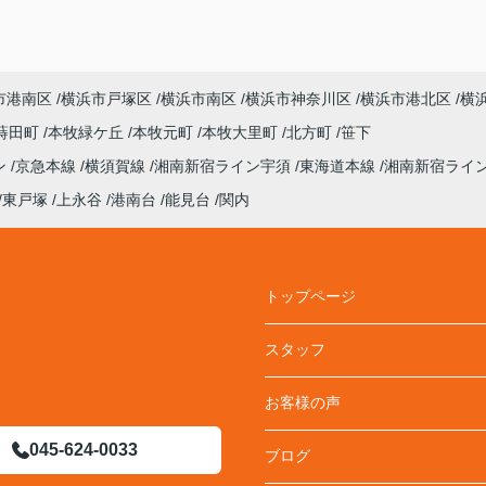
市港南区
横浜市戸塚区
横浜市南区
横浜市神奈川区
横浜市港北区
横
蒔田町
本牧緑ケ丘
本牧元町
本牧大里町
北方町
笹下
ン
京急本線
横須賀線
湘南新宿ライン宇須
東海道本線
湘南新宿ライ
東戸塚
上永谷
港南台
能見台
関内
トップページ
スタッフ
お客様の声
045-624-0033
ブログ