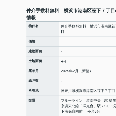
仲介手数料無料 横浜市港南区笹下７丁目
情報
物件名
仲介手数料無料 横浜市港南区笹
目
価格
-
建物面積
-
土地面積
-(-)
築年月
2025年2月（新築）
総戸数
-
所在地
神奈川県
横浜市港南区
笹下
７丁目
交通
ブルーライン
「
港南中央
」駅 徒歩
京浜東北線
「
洋光台
」駅 バス11
下南保育園前」 停歩5分