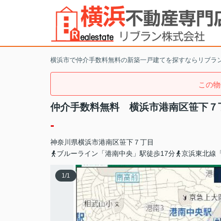
横浜市で仲介手数料無料の新築一戸建てを探すならリブラ
この物
仲介手数料無料 横浜市港南区笹下７
-
神奈川県
横浜市港南区
笹下
７丁目
ブルーライン「港南中央」駅徒歩17分
京浜東北線
1
/
1