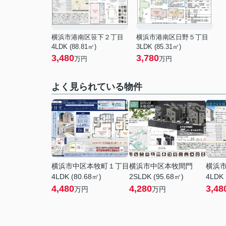
横浜市港南区笹下２丁目
横浜市港南区日野５丁目
4LDK (88.81㎡)
3LDK (85.31㎡)
3,480
3,780
万円
万円
よく見られている物件
横浜市中区本牧町１丁目
横浜市中区本牧間門
横浜
4LDK (80.68㎡)
2SLDK (95.68㎡)
4LDK 
4,480
4,280
3,48
万円
万円