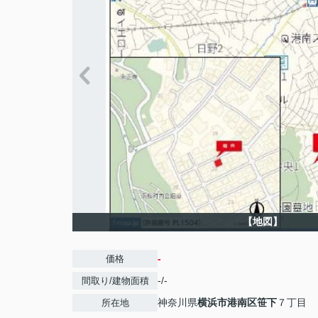
【地図】
-
価格
-/-
間取り/建物面積
神奈川県
横浜市港南区
笹下
７丁目
所在地