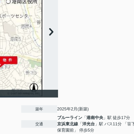
2025年2月(新築)
築年
ブルーライン
「
港南中央
」駅 徒歩17分
京浜東北線
「
洋光台
」駅 バス11分 「笹
交通
保育園前」 停歩5分