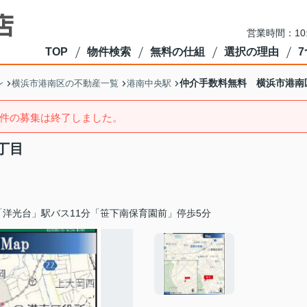
営業時間：10
TOP
物件検索
無料の仕組
選択の理由
仲介手数料無料 横浜市港南
ン
横浜市港南区の不動産一覧
港南中央駅
件の募集は終了しました。
丁目
「洋光台」駅バス11分「笹下南保育園前」停歩5分