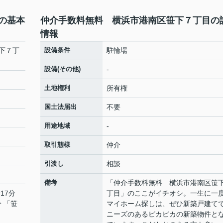
の基本
仲介手数料無料 横浜市港南区笹下７丁目の
情報
下７丁
設備条件
駐輪場
設備(その他)
-
土地権利
所有権
国土法届出
不要
用途地域
-
取引態様
仲介
引渡し
相談
備考
「仲介手数料無料 横浜市港南区笹
17分
丁目」のここがイチオシ。一生に一
分 「笹
マイホーム探しは、ぜひ新築戸建て
ニーズのあるピカピカの新築物件と