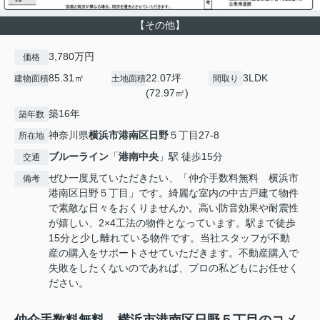
【その他】
3,780万円
価格
85.31㎡
22.07坪
3LDK
建物面積
土地面積
間取り
(72.97㎡)
築16年
築年数
神奈川県
横浜市港南区
日野
５丁目27-8
所在地
ブルーライン
「
港南中央
」駅 徒歩15分
交通
ぜひ一度見ていただきたい、「仲介手数料無料 横浜市
備考
港南区日野５丁目」です。綺麗な室内の中古戸建て物件
で素敵な日々をおくりませんか。高い防音効果や耐震性
が嬉しい、2×4工法の物件となっています。駅まで徒歩
15分と少し離れている物件です。当社スタッフが不動
産の購入をサポートさせていただきます。不動産購入で
失敗をしたくないのであれば、プロの私どもにお任せく
ださい。