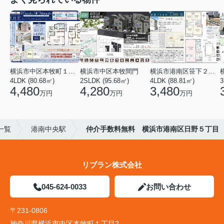
横浜市中区本牧町１丁目
横浜市中区本牧間門
横浜市港南区笹下２丁目
4LDK (80.68㎡)
2SLDK (95.68㎡)
4LDK (88.81㎡)
3
4,480
4,280
3,480
万円
万円
万円
一覧
港南中央駅
仲介手数料無料 横浜市港南区日野５丁目
リブラン株式会社
045-624-0033
お問い合わせ
〒231-0806
神奈川県横浜市中区本牧町１丁目2