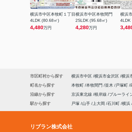
横浜市中区本牧町１丁目
横浜市中区本牧間門
横浜
4LDK (80.68㎡)
2SLDK (95.68㎡)
4LDK 
4,480
4,280
3,48
万円
万円
市区町村から探す
横浜市中区
横浜市金沢区
横浜
町名から探す
本牧町
本牧間門
並木
戸塚町
沿線から探す
京浜東北線
根岸線
ブルーライ
駅から探す
戸塚
山手
上大岡
石川町
横浜
リブラン株式会社