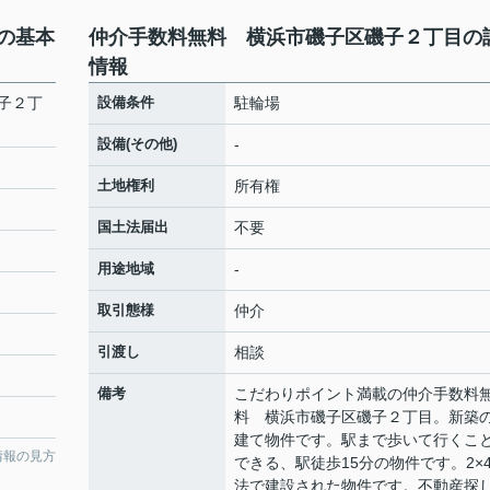
の基本
仲介手数料無料 横浜市磯子区磯子２丁目の
情報
子２丁
設備条件
駐輪場
設備(その他)
-
土地権利
所有権
国土法届出
不要
用途地域
-
取引態様
仲介
引渡し
相談
備考
こだわりポイント満載の仲介手数料
料 横浜市磯子区磯子２丁目。新築
建て物件です。駅まで歩いて行くこ
情報の見方
できる、駅徒歩15分の物件です。2×
法で建設された物件です。不動産探