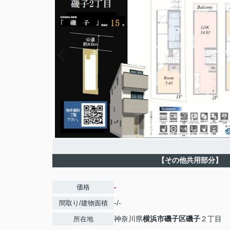
【その他共用部分】
-
価格
-/-
間取り/建物面積
神奈川県
横浜市磯子区
磯子
２丁目
所在地