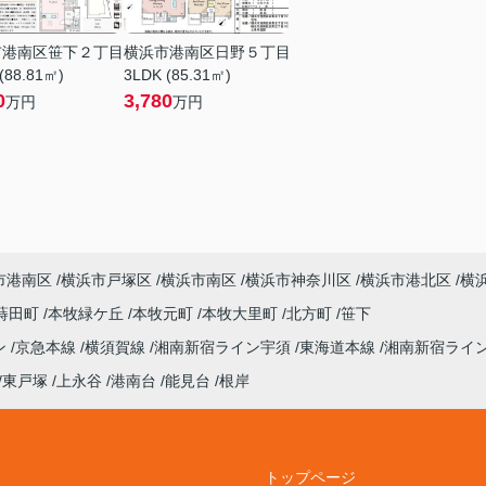
市港南区笹下２丁目
横浜市港南区日野５丁目
(88.81㎡)
3LDK (85.31㎡)
0
3,780
万円
万円
市港南区
横浜市戸塚区
横浜市南区
横浜市神奈川区
横浜市港北区
横
蒔田町
本牧緑ケ丘
本牧元町
本牧大里町
北方町
笹下
ン
京急本線
横須賀線
湘南新宿ライン宇須
東海道本線
湘南新宿ライ
東戸塚
上永谷
港南台
能見台
根岸
トップページ