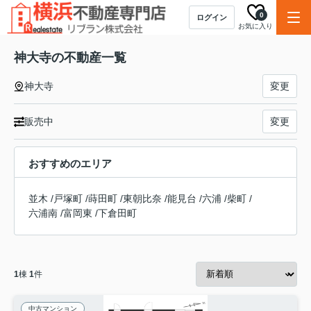
0
ログイン
お気に入り
神大寺の不動産一覧
神大寺
変更
販売中
変更
おすすめのエリア
並木
/
戸塚町
/
蒔田町
/
東朝比奈
/
能見台
/
六浦
/
柴町
/
六浦南
/
富岡東
/
下倉田町
1
棟
1
件
中古マンション