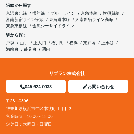
沿線から探す
京浜東北線
根岸線
ブルーライン
京急本線
横須賀線
湘南新宿ライン宇須
東海道本線
湘南新宿ライン高海
東急東横線
金沢シーサイドライン
駅から探す
戸塚
山手
上大岡
石川町
横浜
東戸塚
上永谷
港南台
能見台
関内
リブラン株式会社
045-624-0033
お問い合わせ
〒231-0806
神奈川県横浜市中区本牧町１丁目2
営業時間：
10:00～18:00
定休日：
木曜日・日曜日