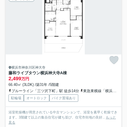
横浜市神奈川区神大寺
藤和ライブタウン横浜神大寺A棟
2,499
万円
66.40㎡ (3LDK) /築31年 /5階建
ブルーライン「三ツ沢下町」駅 徒歩14分
東急東横線「横浜」駅 バス14分 「松本中学校前」 停歩4分
駐輪場
オートロック
バイク置場あり
浴室乾燥機が用意されている中古マンションで、浴室を素早く乾燥でき
ます。3階建て以上の集合住宅が建ち並び、住宅市街地の良好...
もっと
見る