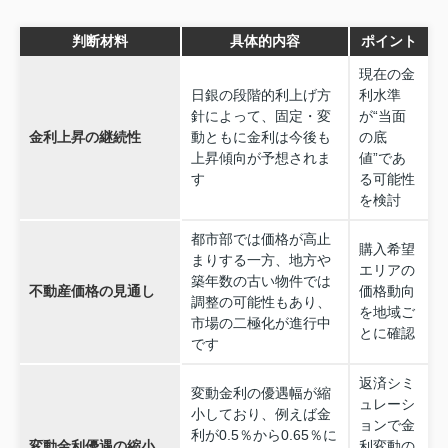
判断材料
具体的内容
ポイント
現在の金
日銀の段階的利上げ方
利水準
針によって、固定・変
が“当面
金利上昇の継続性
動ともに金利は今後も
の底
上昇傾向が予想されま
値”であ
す
る可能性
を検討
都市部では価格が高止
購入希望
まりする一方、地方や
エリアの
築年数の古い物件では
不動産価格の見通し
価格動向
調整の可能性もあり、
を地域ご
市場の二極化が進行中
とに確認
です
返済シミ
変動金利の優遇幅が縮
ュレーシ
小しており、例えば金
ョンで金
利が0.5％から0.65％に
変動金利優遇の縮小
利変動の