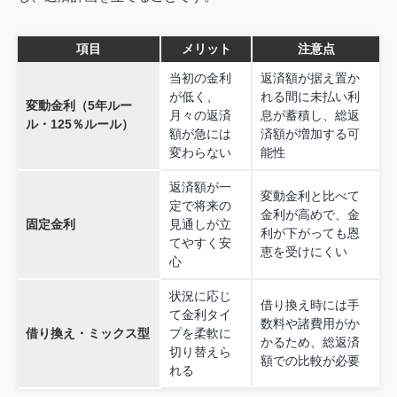
項目
メリット
注意点
当初の金利
返済額が据え置か
が低く、
れる間に未払い利
変動金利（5年ルー
月々の返済
息が蓄積し、総返
ル・125％ルール）
額が急には
済額が増加する可
変わらない
能性
返済額が一
変動金利と比べて
定で将来の
金利が高めで、金
固定金利
見通しが立
利が下がっても恩
てやすく安
恵を受けにくい
心
状況に応じ
借り換え時には手
て金利タイ
数料や諸費用がか
借り換え・ミックス型
プを柔軟に
かるため、総返済
切り替えら
額での比較が必要
れる