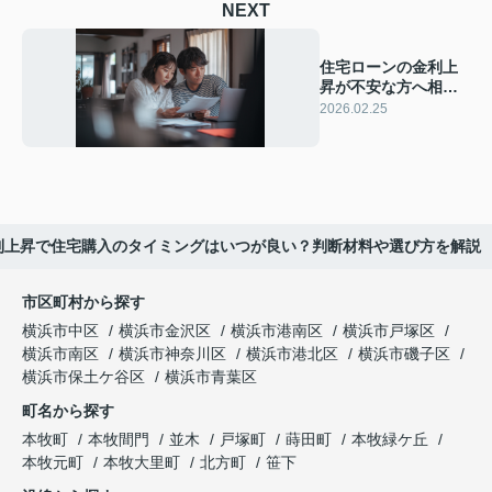
NEXT
住宅ローンの金利上
昇が不安な方へ相談
しませんか 返済負担
2026.02.25
の見直し方法も紹介
利上昇で住宅購入のタイミングはいつが良い？判断材料や選び方を解説
市区町村から探す
横浜市中区
横浜市金沢区
横浜市港南区
横浜市戸塚区
横浜市南区
横浜市神奈川区
横浜市港北区
横浜市磯子区
横浜市保土ケ谷区
横浜市青葉区
町名から探す
本牧町
本牧間門
並木
戸塚町
蒔田町
本牧緑ケ丘
本牧元町
本牧大里町
北方町
笹下