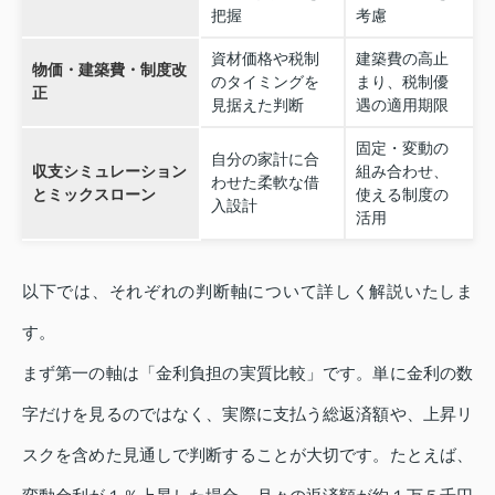
把握
考慮
資材価格や税制
建築費の高止
物価・建築費・制度改
のタイミングを
まり、税制優
正
見据えた判断
遇の適用期限
固定・変動の
自分の家計に合
収支シミュレーション
組み合わせ、
わせた柔軟な借
とミックスローン
使える制度の
入設計
活用
以下では、それぞれの判断軸について詳しく解説いたしま
す。
まず第一の軸は「金利負担の実質比較」です。単に金利の数
字だけを見るのではなく、実際に支払う総返済額や、上昇リ
スクを含めた見通しで判断することが大切です。たとえば、