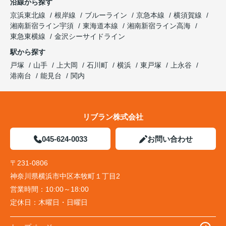
沿線から探す
京浜東北線
根岸線
ブルーライン
京急本線
横須賀線
湘南新宿ライン宇須
東海道本線
湘南新宿ライン高海
東急東横線
金沢シーサイドライン
駅から探す
戸塚
山手
上大岡
石川町
横浜
東戸塚
上永谷
港南台
能見台
関内
リブラン株式会社
045-624-0033
お問い合わせ
〒231-0806
神奈川県横浜市中区本牧町１丁目2
営業時間：
10:00～18:00
定休日：
木曜日・日曜日