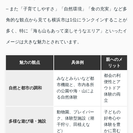
– また「子育てしやすさ」「自然環境」「食の充実」など多
角的な観点から見ても横浜市は1位にランクインすることが
多く、特に「海も山もあって楽しそうなエリア」といったイ
メージは大きな魅力とされています。
親へのメ
魅力の観点
具体例
リット
都会の利
みなとみらいなど都
便性とア
市機能と、市内各所
自然と都市の調和
ウトドア
の公園や海・山によ
体験の両
る自然体験
立
動物園、プレイパー
子どもの
ク、体験型施設（潮
好奇心や
多様な遊び場・施設
干狩り、田植えな
体験を豊
ど）
かに育む