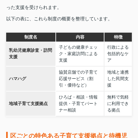
った支援を受けられます。
以下の表に、これら制度の概要を整理しています。
制度名
内容
特徴
子どもの健康チェッ
行政による
乳幼児健康診査・訪問
ク・家庭訪問による
包括的なケ
支援
支援
ア
協賛店舗での子育て
地域と連携
ハマハグ
応援サービス（割
した民間支
引・優待など）
援
ひろば・相談・情報
無料で気軽
地域子育て支援拠点
提供・子育てパート
に利用でき
ナー相談
る拠点
区ごとの特色ある子育て支援拠点と待機児