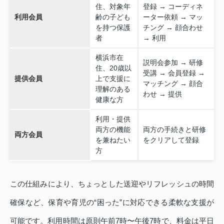
住、対象年
登録 → コーディネ
利用会員
齢の子ども
ーター依頼 → マッ
を持つ保護
チング → 顔合わせ
者
→ 利用
横浜市在
説明会参加 → 研修
住、20歳以
受講 → 会員登録 →
提供会員
上で支援に
マッチング → 顔合
理解のある
わせ → 提供
健康な方
利用・提供
両方の機能
両方の手続きと研修
両方会員
を兼ねたい
をクリアして登録
方
この仕組みにより、ちょっとした送迎やリフレッシュの時間
確保など、保育や育児の“困った”に対応できる柔軟な支援が
可能です。利用時間は原則午前7時〜午後7時で、料金は平日