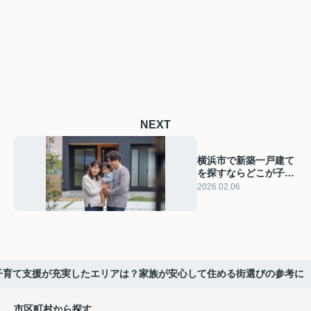
NEXT
横浜市で新築一戸建て
を探すならどこが子育
て向き？地域ごとの特
2026.02.06
徴と選び方をご紹介
子育て支援が充実したエリアは？家族が安心して住める街選びの参考に
市区町村から探す