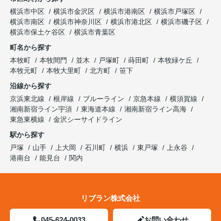
横浜市中区
横浜市金沢区
横浜市港南区
横浜市戸塚区
横浜市南区
横浜市神奈川区
横浜市港北区
横浜市磯子区
横浜市保土ケ谷区
横浜市青葉区
町名から探す
本牧町
本牧間門
並木
戸塚町
蒔田町
本牧緑ケ丘
本牧元町
本牧大里町
北方町
笹下
沿線から探す
京浜東北線
根岸線
ブルーライン
京急本線
横須賀線
湘南新宿ライン宇須
東海道本線
湘南新宿ライン高海
東急東横線
金沢シーサイドライン
駅から探す
戸塚
山手
上大岡
石川町
横浜
東戸塚
上永谷
港南台
能見台
関内
リブラン株式会社
045-624-0033
お問い合わせ