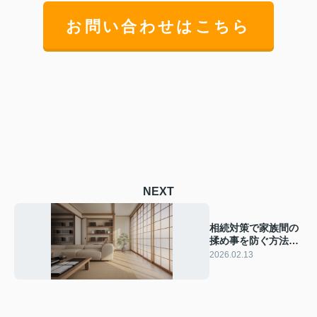
お問い合わせはこちら
NEXT
相続対策で家族間の
揉め事を防ぐ方法
は？分割協議の進め
2026.02.13
方と注意点を解説