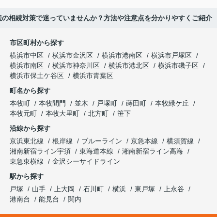
産の相続対策で迷っていませんか？方法や注意点を分かりやすくご紹介
市区町村から探す
横浜市中区
横浜市金沢区
横浜市港南区
横浜市戸塚区
横浜市南区
横浜市神奈川区
横浜市港北区
横浜市磯子区
横浜市保土ケ谷区
横浜市青葉区
町名から探す
本牧町
本牧間門
並木
戸塚町
蒔田町
本牧緑ケ丘
本牧元町
本牧大里町
北方町
笹下
沿線から探す
京浜東北線
根岸線
ブルーライン
京急本線
横須賀線
湘南新宿ライン宇須
東海道本線
湘南新宿ライン高海
東急東横線
金沢シーサイドライン
駅から探す
戸塚
山手
上大岡
石川町
横浜
東戸塚
上永谷
港南台
能見台
関内