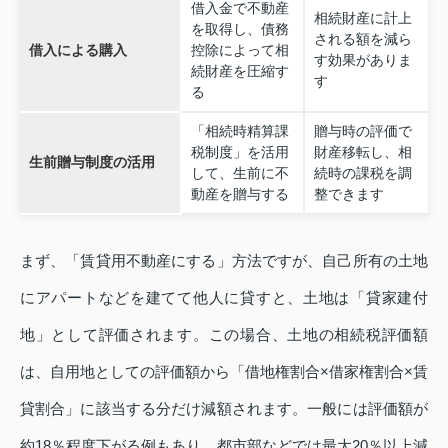
借入金で不動産
相続財産に計上
を取得し、債務
される額を減ら
借入による購入
控除によって相
す効果がありま
続財産を圧縮す
す
る
「相続時精算課
贈与時の評価で
税制度」を活用
財産移転し、相
生前贈与制度の活用
して、生前に不
続時の課税を調
動産を贈与する
整できます
まず、「賃貸用不動産にする」方法ですが、自己所有の土地
にアパートなどを建てて他人に貸すと、土地は「貸家建付
地」として評価されます。この場合、土地の相続税評価額
は、自用地としての評価額から「借地権割合×借家権割合×賃
貸割合」に該当する分だけ減額されます。一般には評価額が
約18％程度下がる例もあり、都市部などでは最大20％以上減