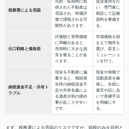
式的・短期間に取
賃貸運用を行
得された不動産は
い、専門家に
税務署による否認
否認され、時価評
相談して証拠
価で課税される可
資料を整備す
能性があります。
る。
評価額と実勢価格
市場価格を踏
に乖離があると、
まえて物件を
出口戦略と価格差
売却時に大きな損
選び、収支シ
失を被ることがあ
ミュレーショ
ります。
ンを行う。
現金を不動産に偏
現金や保険で
重すると、相続発
流動資産を確
生時の納税資金不
保し、生前に
納税資金不足・共有ト
足や共有名義によ
遺言や話し合
ラブル
る遺産分割の揉め
いで承継手法
事が起こりやすい
を明確にす
です。
る。
まず、税務署による否認のリスクですが、節税のみを目的と