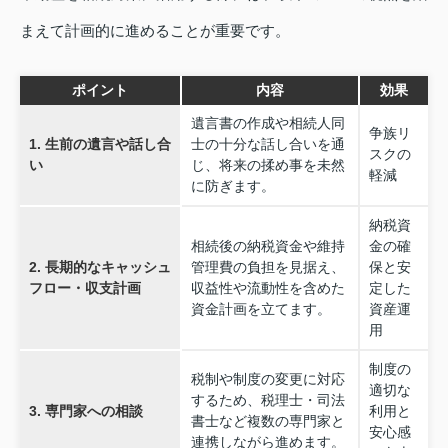
まえて計画的に進めることが重要です。
ポイント
内容
効果
遺言書の作成や相続人同
争族リ
1. 生前の遺言や話し合
士の十分な話し合いを通
スクの
い
じ、将来の揉め事を未然
軽減
に防ぎます。
納税資
相続後の納税資金や維持
金の確
2. 長期的なキャッシュ
管理費の負担を見据え、
保と安
フロー・収支計画
収益性や流動性を含めた
定した
資金計画を立てます。
資産運
用
制度の
税制や制度の変更に対応
適切な
するため、税理士・司法
3. 専門家への相談
利用と
書士など複数の専門家と
安心感
連携しながら進めます。