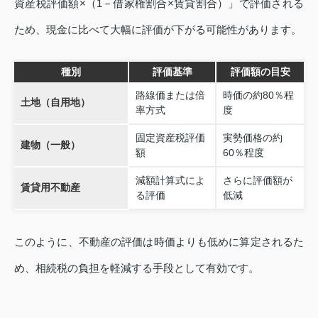
資産税評価額×（1－借家権割合×賃貸割合）」で評価される
ため、現金に比べて大幅に評価が下がる可能性があります。
種別
評価基準
評価額の目安
路線価または倍
時価の約80％程
土地（自用地）
率方式
度
固定資産税評価
実勢価格の約
建物（一般）
額
60％程度
減額計算式によ
さらに評価額が
賃貸用不動産
る評価
低減
このように、不動産の評価は時価よりも低めに算定されるた
め、相続税の負担を軽減する手段として有効です。