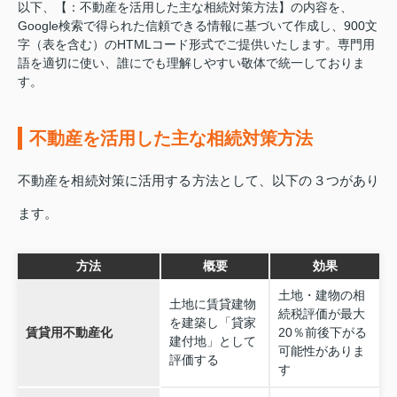
以下、【：不動産を活用した主な相続対策方法】の内容を、
Google検索で得られた信頼できる情報に基づいて作成し、900文
字（表を含む）のHTMLコード形式でご提供いたします。専門用
語を適切に使い、誰にでも理解しやすい敬体で統一しておりま
す。
不動産を活用した主な相続対策方法
不動産を相続対策に活用する方法として、以下の３つがあり
ます。
方法
概要
効果
土地・建物の相
土地に賃貸建物
続税評価が最大
を建築し「貸家
賃貸用不動産化
20％前後下がる
建付地」として
可能性がありま
評価する
す