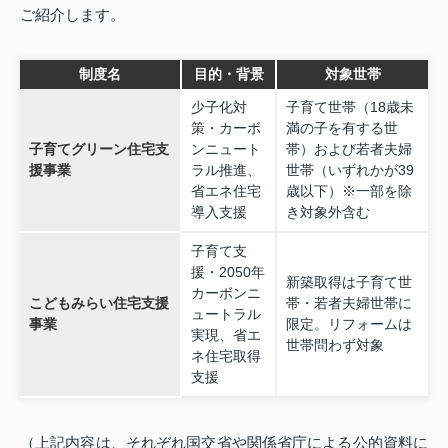
ご紹介します。
制度名
目的・背景
対象世帯
少子化対
子育て世帯（18歳未
策・カーボ
満の子を有する世
子育てグリーン住宅支
ンニュート
帯）および若者夫婦
援事業
ラル推進、
世帯（いずれかが39
省エネ住宅
歳以下）※一部を除
導入支援
き対象外含む
子育て支
援・2050年
新築取得は子育て世
カーボンニ
こどもみらい住宅支援
帯・若者夫婦世帯に
ュートラル
事業
限定。リフォームは
実現、省エ
世帯問わず対象
ネ住宅取得
支援
（上記内容は、それぞれ国交省や関係省庁による公的資料に