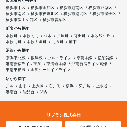
市区町村から探す
横浜市中区
横浜市金沢区
横浜市港南区
横浜市戸塚区
横浜市南区
横浜市神奈川区
横浜市港北区
横浜市磯子区
横浜市保土ケ谷区
横浜市青葉区
町名から探す
本牧町
本牧間門
並木
戸塚町
蒔田町
本牧緑ケ丘
本牧元町
本牧大里町
北方町
笹下
沿線から探す
京浜東北線
根岸線
ブルーライン
京急本線
横須賀線
湘南新宿ライン宇須
東海道本線
湘南新宿ライン高海
東急東横線
金沢シーサイドライン
駅から探す
戸塚
山手
上大岡
石川町
横浜
東戸塚
上永谷
港南台
能見台
関内
リブラン株式会社