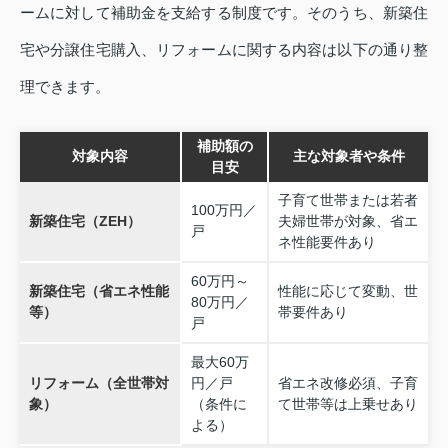
ームに対して補助金を支給する制度です。そのうち、新築住
宅や分譲住宅購入、リフォームに関する内容は以下の通り整
理できます。
補助額の
対象内容
主な対象者や条件
目安
子育て世帯または若者
100万円／
新築住宅（ZEH）
夫婦世帯が対象、省エ
戸
ネ性能要件あり
60万円～
新築住宅（省エネ性能
性能に応じて変動、世
80万円／
等）
帯要件あり
戸
最大60万
リフォーム（全世帯対
円／戸
省エネ改修必須、子育
象）
（条件に
て世帯等は上乗せあり
よる）