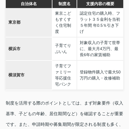
自治体名
制度名
支援内容の概要
東京こど
認定住宅の購入時、フ
もすくす
ラット３５金利を当初
東京都
く住宅制
５年間 年0.5％引き下
度
げ
対象収入の子育て世帯
子育てり
横浜市
に、最大月4万円、最
ぶいん
長6年の家賃補助
子育てフ
ァミリー
登録物件購入で最大50
横須賀市
等応援住
万円の購入・改修補助
宅バンク
制度を活用する際のポイントとしては、まず対象要件（収入
基準、子どもの年齢、居住期間など）を確認することが重要
です。また、申請時期や募集期間が限定される制度も多く、