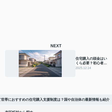
NEXT
住宅購入の頭金はい
くら必要？初心者が
知りたい目安とポイ
2025.12.14
ントを解説
て世帯におすすめの住宅購入支援制度は？国や自治体の最新情報も紹介