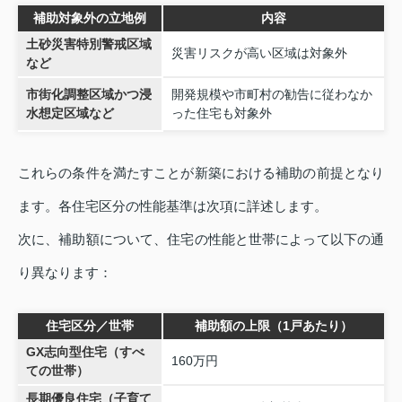
補助対象外の立地例
内容
土砂災害特別警戒区域
災害リスクが高い区域は対象外
など
市街化調整区域かつ浸
開発規模や市町村の勧告に従わなか
水想定区域など
った住宅も対象外
これらの条件を満たすことが新築における補助の前提となり
ます。各住宅区分の性能基準は次項に詳述します。
次に、補助額について、住宅の性能と世帯によって以下の通
り異なります：
住宅区分／世帯
補助額の上限（1戸あたり）
GX志向型住宅（すべ
160万円
ての世帯）
長期優良住宅（子育て