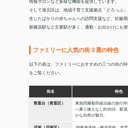
情報サロンなど多様な機能を提供しています。
そして
港北区
は、地域子育て支援拠点「どろっぷ」
生したばかりの赤ちゃんへの訪問支援など、妊娠期
新横浜駅など主要駅が多く、通勤・お出かけにも便
ファミリーに人気の街３選の特色
以下の表は、ファミリーにおすすめの三つの街の特
をご覧ください。
街名
特色
青葉台（青葉区）
東急田園都市線沿線の急行停
へ乗り換えなし約30分。駅
かな自然が魅力。
戸塚（戸塚区）
JR東海道線・横須賀線、市