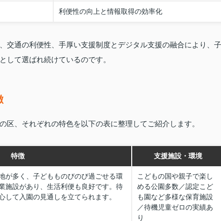
利便性の向上と情報取得の効率化
、交通の利便性、手厚い支援制度とデジタル支援の融合により、
として選ばれ続けているのです。
徴
の区、それぞれの特色を以下の表に整理してご紹介します。
特徴
支援施設・環境
地が多く、子どもものびのび過ごせる環
こどもの国や親子で楽し
業施設があり、生活利便も良好です。待
める公園多数／認定こど
心して入園の見通しを立てられます。
も園など多様な保育施設
／待機児童ゼロの実績あ
り