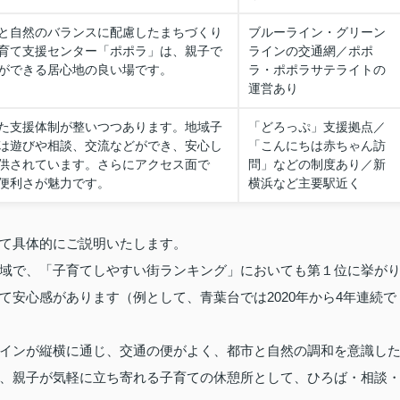
と自然のバランスに配慮したまちづくり
ブルーライン・グリーン
育て支援センター「ポポラ」は、親子で
ラインの交通網／ポポ
ができる居心地の良い場です。
ラ・ポポラサテライトの
運営あり
た支援体制が整いつつあります。地域子
「どろっぷ」支援拠点／
は遊びや相談、交流などができ、安心し
「こんにちは赤ちゃん訪
供されています。さらにアクセス面で
問」などの制度あり／新
便利さが魅力です。
横浜など主要駅近く
て具体的にご説明いたします。
域で、「子育てしやすい街ランキング」においても第１位に挙が
安心感があります（例として、青葉台では2020年から4年連続で
インが縦横に通じ、交通の便がよく、都市と自然の調和を意識し
、親子が気軽に立ち寄れる子育ての休憩所として、ひろば・相談