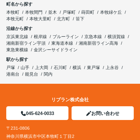
町名から探す
本牧町
本牧間門
並木
戸塚町
蒔田町
本牧緑ケ丘
本牧元町
本牧大里町
北方町
笹下
沿線から探す
京浜東北線
根岸線
ブルーライン
京急本線
横須賀線
湘南新宿ライン宇須
東海道本線
湘南新宿ライン高海
東急東横線
金沢シーサイドライン
駅から探す
戸塚
山手
上大岡
石川町
横浜
東戸塚
上永谷
港南台
能見台
関内
リブラン株式会社
045-624-0033
お問い合わせ
〒231-0806
神奈川県横浜市中区本牧町１丁目2