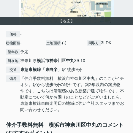
【地図】
-
価格
-
-(-)
3LDK
建物面積
土地面積
間取り
予定
築年数
神奈川県
横浜市神奈川区
中丸
39-10
所在地
東急東横線
「
東白楽
」駅 徒歩9分
交通
「仲介手数料無料 横浜市神奈川区中丸」のここがイチ
備考
オシ。駅から徒歩9分の物件です。築2年以内の築浅物
件です。こちらは清潔感のある新築戸建て物件です。不
動産について何かお困りのことなどがございましたら、
東急東横線東白楽周辺の地域に強い当社スタッフまでお
問い合わせください。
仲介手数料無料 横浜市神奈川区中丸のコメント