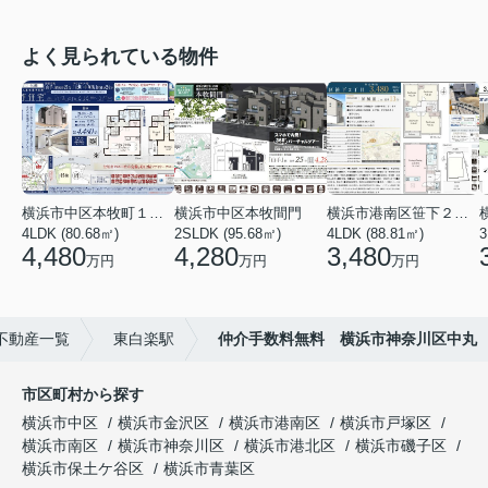
よく見られている物件
横浜市中区本牧町１丁目
横浜市中区本牧間門
横浜市港南区笹下２丁目
4LDK (80.68㎡)
2SLDK (95.68㎡)
4LDK (88.81㎡)
3
4,480
4,280
3,480
万円
万円
万円
不動産一覧
東白楽駅
仲介手数料無料 横浜市神奈川区中丸
市区町村から探す
横浜市中区
横浜市金沢区
横浜市港南区
横浜市戸塚区
横浜市南区
横浜市神奈川区
横浜市港北区
横浜市磯子区
横浜市保土ケ谷区
横浜市青葉区