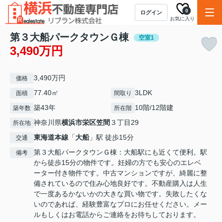
0
ログイン
お気に入り
第３大船パークタウンＧ棟
空室1
3,490万円
3,490万円
価格
77.40㎡
3LDK
面積
間取り
築43年
10階/12階建
築年数
所在階
神奈川県
横浜市栄区
笠間
３丁目29
所在地
東海道本線
「
大船
」駅 徒歩15分
交通
第３大船パークタウンＧ棟：大船駅にも近くて便利。駅
備考
から徒歩15分の物件です。妊婦の方でも安心のエレベ
ーター付き物件です。中古マンションですが、綺麗に整
備されているので住み心地良好です。不動産購入は人生
で一度あるかないかの大きな買い物です。失敗したくな
いのであれば、経験豊富なプロにお任せください。メー
ルもしくはお電話からご連絡をお待ちしております。