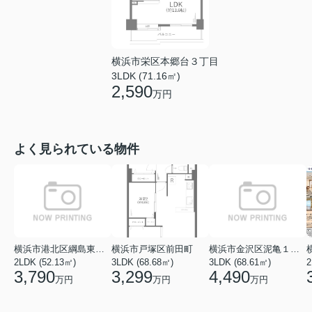
横浜市栄区本郷台３丁目
3LDK (71.16㎡)
2,590
万円
よく見られている物件
横浜市港北区綱島東５丁目
横浜市戸塚区前田町
横浜市金沢区泥亀１丁目
2LDK (52.13㎡)
3LDK (68.68㎡)
3LDK (68.61㎡)
2
3,790
3,299
4,490
万円
万円
万円