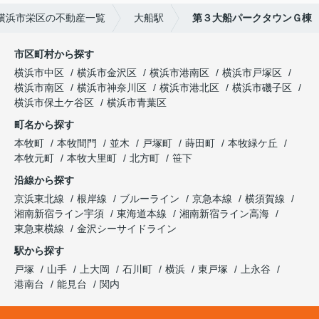
横浜市栄区の不動産一覧
大船駅
第３大船パークタウンＧ棟
市区町村から探す
横浜市中区
横浜市金沢区
横浜市港南区
横浜市戸塚区
横浜市南区
横浜市神奈川区
横浜市港北区
横浜市磯子区
横浜市保土ケ谷区
横浜市青葉区
町名から探す
本牧町
本牧間門
並木
戸塚町
蒔田町
本牧緑ケ丘
本牧元町
本牧大里町
北方町
笹下
沿線から探す
京浜東北線
根岸線
ブルーライン
京急本線
横須賀線
湘南新宿ライン宇須
東海道本線
湘南新宿ライン高海
東急東横線
金沢シーサイドライン
駅から探す
戸塚
山手
上大岡
石川町
横浜
東戸塚
上永谷
港南台
能見台
関内