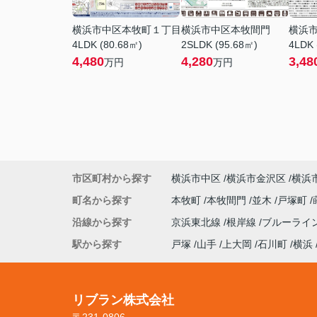
横浜市中区本牧町１丁目
横浜市中区本牧間門
横浜
4LDK (80.68㎡)
2SLDK (95.68㎡)
4LDK 
4,480
4,280
3,48
万円
万円
市区町村から探す
横浜市中区
横浜市金沢区
横浜
町名から探す
本牧町
本牧間門
並木
戸塚町
沿線から探す
京浜東北線
根岸線
ブルーライ
駅から探す
戸塚
山手
上大岡
石川町
横浜
リブラン株式会社