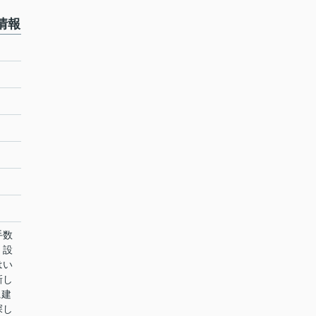
情報
手数
。設
はい
新し
に建
探し