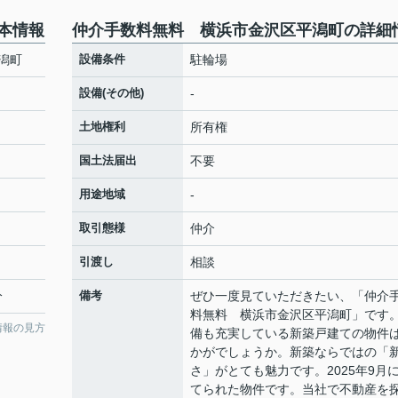
本情報
仲介手数料無料 横浜市金沢区平潟町の詳細
潟町
設備条件
駐輪場
設備(その他)
-
土地権利
所有権
国土法届出
不要
用途地域
-
取引態様
仲介
引渡し
相談
分
備考
ぜひ一度見ていただきたい、「仲介
料無料 横浜市金沢区平潟町」です
情報の見方
備も充実している新築戸建ての物件
かがでしょうか。新築ならではの「
さ」がとても魅力です。2025年9月
てられた物件です。当社で不動産を