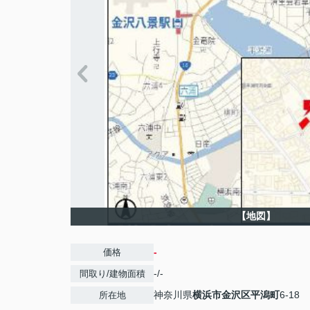
【地図】
-
価格
-/-
間取り/建物面積
神奈川県
横浜市金沢区
平潟町
6-18
所在地