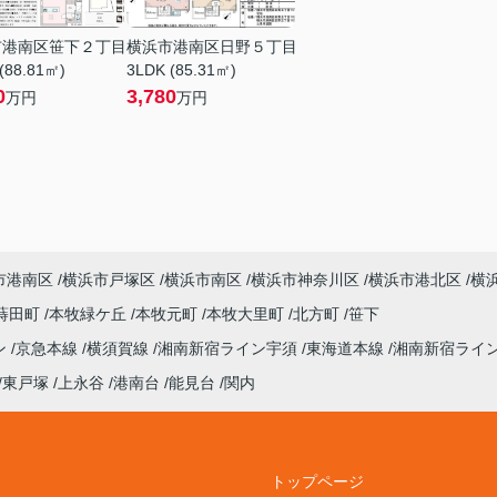
市港南区笹下２丁目
横浜市港南区日野５丁目
(88.81㎡)
3LDK (85.31㎡)
0
3,780
万円
万円
市港南区
横浜市戸塚区
横浜市南区
横浜市神奈川区
横浜市港北区
横
蒔田町
本牧緑ケ丘
本牧元町
本牧大里町
北方町
笹下
ン
京急本線
横須賀線
湘南新宿ライン宇須
東海道本線
湘南新宿ライ
東戸塚
上永谷
港南台
能見台
関内
トップページ