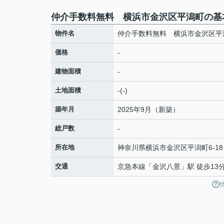
仲介手数料無料 横浜市金沢区平潟町の基
物件名
仲介手数料無料 横浜市金沢区平
価格
-
建物面積
-
土地面積
-(-)
築年月
2025年9月（新築）
総戸数
-
所在地
神奈川県
横浜市金沢区
平潟町
6-18
交通
京急本線
「
金沢八景
」駅 徒歩13