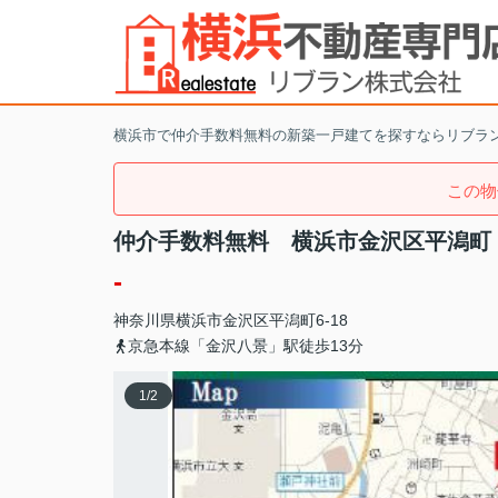
横浜市で仲介手数料無料の新築一戸建てを探すならリブラ
この物
仲介手数料無料 横浜市金沢区平潟町
-
神奈川県
横浜市金沢区
平潟町
6-18
京急本線「金沢八景」駅徒歩13分
1
/
2