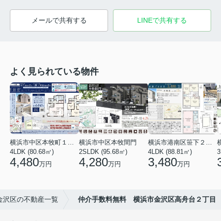
メールで共有する
LINEで共有する
よく見られている物件
横浜市中区本牧町１丁目
横浜市中区本牧間門
横浜市港南区笹下２丁目
4LDK (80.68㎡)
2SLDK (95.68㎡)
4LDK (88.81㎡)
3
4,480
4,280
3,480
万円
万円
万円
金沢区の不動産一覧
仲介手数料無料 横浜市金沢区高舟台２丁目