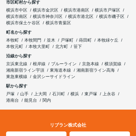
市区町村から探す
横浜市中区
横浜市金沢区
横浜市港南区
横浜市戸塚区
横浜市南区
横浜市神奈川区
横浜市港北区
横浜市磯子区
横浜市保土ケ谷区
横浜市青葉区
町名から探す
本牧町
本牧間門
並木
戸塚町
蒔田町
本牧緑ケ丘
本牧元町
本牧大里町
北方町
笹下
沿線から探す
京浜東北線
根岸線
ブルーライン
京急本線
横須賀線
湘南新宿ライン宇須
東海道本線
湘南新宿ライン高海
東急東横線
金沢シーサイドライン
駅から探す
戸塚
山手
上大岡
石川町
横浜
東戸塚
上永谷
港南台
能見台
関内
リブラン株式会社