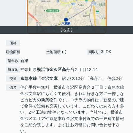
【地図】
-
価格
-
-(-)
3LDK
建物面積
土地面積
間取り
新築
築年数
神奈川県
横浜市金沢区
高舟台
２丁目12-14
所在地
京急本線
「
金沢文庫
」駅 バス12分 「高舟台」 停歩2分
交通
仲介手数料無料 横浜市金沢区高舟台２丁目：京急本線
備考
金沢文庫駅にも近くて便利。きれい好きな方に一押しな
ピカピカの新築物件です。コチラの物件は、新築の戸建
て物件で設備も充実しています。こだわりのある方も多
い、2×4工法の物件となっています。当社では、横浜市
金沢区エリアや京急本線金沢文庫付近での一戸建て情報
をご紹介致します。まずはお気軽にお問い合わせ下さ
い。